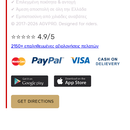
✔ Επιλεγμένη ποιότητα & αντοχή
✔ Άμεση αποστολή σε όλη την Ελλάδα
✔ Εμπιστοσύνη από χιλιάδες αναβάτες
© 2017–2026 AGVPRO. Designed for riders.
⭐⭐⭐⭐⭐ 4.9/5
2150+ επαληθευμένες αξιολογήσεις πελατών
GET DIRECTIONS