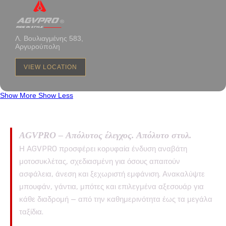
Λ. Βουλιαγμένης 583,
Αργυρούπολη
VIEW LOCATION
Show More
Show Less
AGVPRO – Απόλυτος έλεγχος. Απόλυτο στυλ.
Η AGVPRO προσφέρει κορυφαία ένδυση αναβάτη
μοτοσυκλέτας, σχεδιασμένη για όσους απαιτούν
ασφάλεια, άνεση και ξεχωριστή εμφάνιση. Ανακαλύψτε
μπουφάν, γάντια, μπότες και επιλεγμένα αξεσουάρ για
κάθε διαδρομή — από την καθημερινότητα έως τα μεγάλα
ταξίδια.