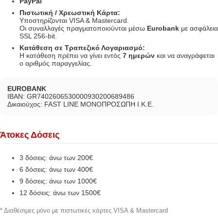
PayPal
Πιστωτική / Χρεωστική Κάρτα:
Υποστηρίζονται VISA & Mastercard.
Οι συναλλαγές πραγματοποιούνται μέσω
Eurobank
με ασφάλεια
SSL 256-bit.
Κατάθεση σε Τραπεζικό Λογαριασμό:
Η κατάθεση πρέπει να γίνει εντός
7 ημερών
και να αναγράφεται
ο αριθμός παραγγελίας.
EUROBANK
IBAN: GR7402606530000930200689486
Δικαιούχος: FAST LINE ΜΟΝΟΠΡΟΣΩΠΗ Ι.Κ.Ε.
Άτοκες Δόσεις
3 δόσεις: άνω των 200€
6 δόσεις: άνω των 400€
9 δόσεις: άνω των 1000€
12 δόσεις: άνω των 1500€
* Διαθέσιμες μόνο με πιστωτικές κάρτες VISA & Mastercard