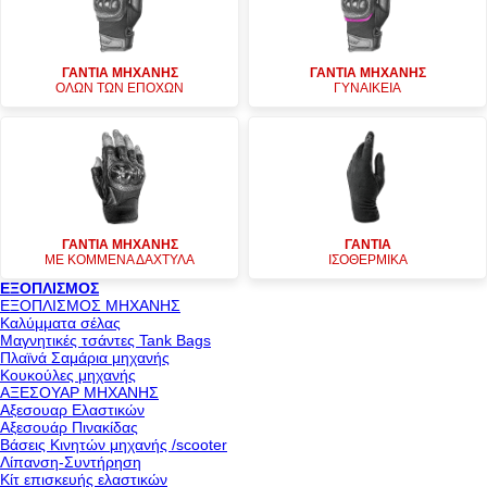
ΓΑΝΤΙΑ ΜΗΧΑΝΗΣ
ΓΑΝΤΙΑ ΜΗΧΑΝΗΣ
ΟΛΩΝ ΤΩΝ ΕΠΟΧΩΝ
ΓΥΝΑΙΚΕΙΑ
ΓΑΝΤΙΑ ΜΗΧΑΝΗΣ
ΓΑΝΤΙΑ
ΜΕ ΚΟΜΜΕΝΑ ΔΑΧΤΥΛΑ
ΙΣΟΘΕΡΜΙΚΑ
ΕΞΟΠΛΙΣΜΟΣ
ΕΞΟΠΛΙΣΜΟΣ ΜΗΧΑΝΗΣ
Καλύμματα σέλας
Μαγνητικές τσάντες Tank Bags
Πλαϊνά Σαμάρια μηχανής
Κουκούλες μηχανής
ΑΞΕΣΟΥΑΡ ΜΗΧΑΝΗΣ
Αξεσουαρ Ελαστικών
Αξεσουάρ Πινακίδας
Βάσεις Κινητών μηχανής /scooter
Λίπανση-Συντήρηση
Κίτ επισκευής ελαστικών