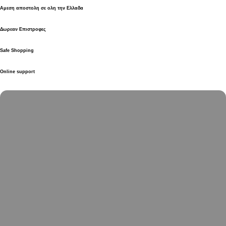
Αμεση αποστολη σε ολη την Ελλαδα
Δωρεαν Επιστροφες
Safe Shopping
Online support