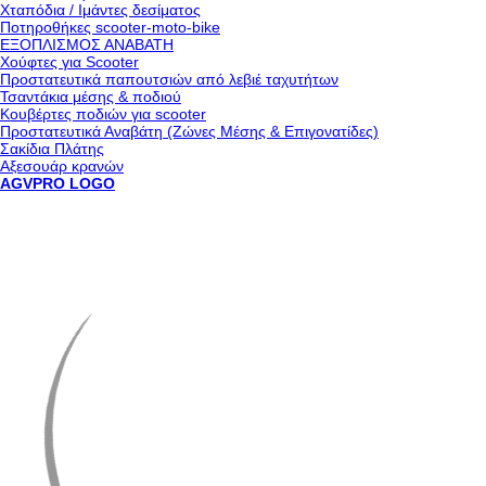
Χταπόδια / Ιμάντες δεσίματος
Ποτηροθήκες scooter-moto-bike
ΕΞΟΠΛΙΣΜΟΣ ΑΝΑΒΑΤΗ
Χούφτες για Scooter
Προστατευτικά παπουτσιών από λεβιέ ταχυτήτων
Τσαντάκια μέσης & ποδιού
Κουβέρτες ποδιών για scooter
Προστατευτικά Αναβάτη (Ζώνες Μέσης & Επιγονατίδες)
Σακίδια Πλάτης
Αξεσουάρ κρανών
AGVPRO LOGO