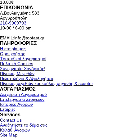
18,00€
ΕΠΙΚΟΙΝΩΝΙΑ
Λ.Βουλιαγμένης 583
Αργυρούπολη
210-9969793
10-00 / 6-00 pm
EMAIL:info@toofast.gr
ΠΛΗΡΟΦΟΡΙΕΣ
Η εταιρία μας
Όροι χρήσης
Τραπεζικοί λογαριασμοί
Πολιτική Cookies
Συνεργασία Χονδρικής!
Πίνακας Μεγεθών
Πελατολόγιο & Αξιολογήσεις
Πίνακας μεγεθών κουκούλας μηχανής & scooter
ΛΟΓΑΡΙΑΣΜΟΣ
Διαχείριση Λογαριασμού
Επεξεργασία Στοιχείων
Ιστορικό Αγορών
Εταιρίες
Services
Contact Us
Αναζητήστε το δέμα σας
Καλάθι Αγορών
Site Map