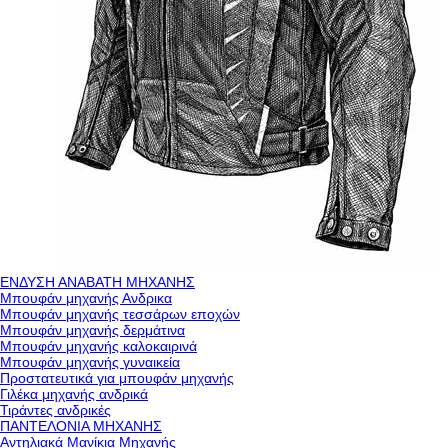
ΕΝΔΥΣΗ ΑΝΑΒΑΤΗ ΜΗΧΑΝΗΣ
Μπουφάν μηχανής Ανδρικα
Μπουφάν μηχανής τεσσάρων εποχών
Μπουφάν μηχανής δερμάτινα
Μπουφάν μηχανής καλοκαιρινά
Μπουφάν μηχανής γυναικεία
Προστατευτικά για μπουφάν μηχανής
Γιλέκα μηχανής ανδρικά
Τιράντες ανδρικές
ΠΑΝΤΕΛΟΝΙΑ ΜΗΧΑΝΗΣ
Αντηλιακά Μανίκια Μηχανής