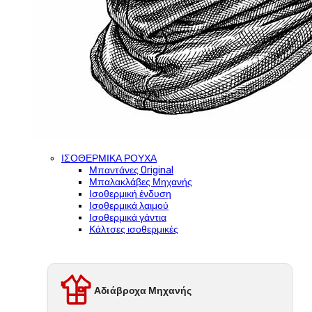
ΙΣΟΘΕΡΜΙΚΑ ΡΟΥΧΑ
Μπαντάνες Original
Μπαλακλάβες Μηχανής
Ισοθερμική ένδυση
Ισοθερμικά λαιμού
Ισοθερμικά γάντια
Κάλτσες ισοθερμικές
Αδιάβροχα Μηχανής