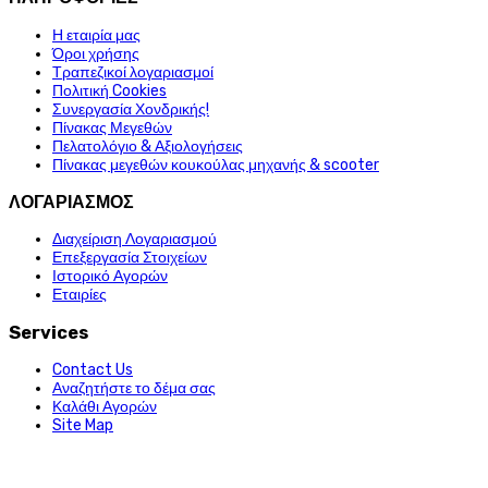
Η εταιρία μας
Όροι χρήσης
Τραπεζικοί λογαριασμοί
Πολιτική Cookies
Συνεργασία Χονδρικής!
Πίνακας Μεγεθών
Πελατολόγιο & Αξιολογήσεις
Πίνακας μεγεθών κουκούλας μηχανής & scooter
ΛΟΓΑΡΙΑΣΜΟΣ
Διαχείριση Λογαριασμού
Επεξεργασία Στοιχείων
Ιστορικό Αγορών
Εταιρίες
Services
Contact Us
Αναζητήστε το δέμα σας
Καλάθι Αγορών
Site Map