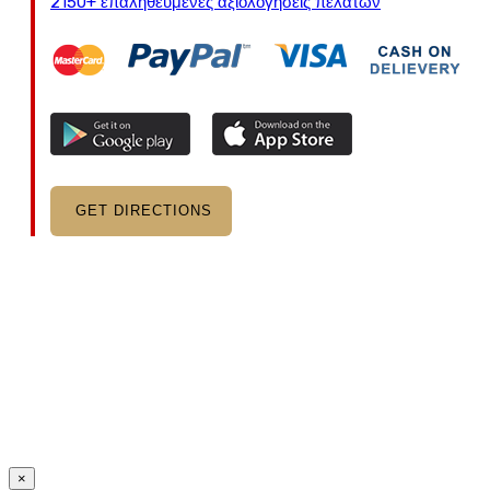
2150+ επαληθευμένες αξιολογήσεις πελατών
GET DIRECTIONS
×