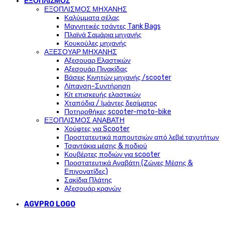
ΕΞΟΠΛΙΣΜΟΣ
ΕΞΟΠΛΙΣΜΟΣ ΜΗΧΑΝΗΣ
Καλύμματα σέλας
Μαγνητικές τσάντες Tank Bags
Πλαϊνά Σαμάρια μηχανής
Κουκούλες μηχανής
ΑΞΕΣΟΥΑΡ ΜΗΧΑΝΗΣ
Αξεσουαρ Ελαστικών
Αξεσουάρ Πινακίδας
Βάσεις Κινητών μηχανής /scooter
Λίπανση-Συντήρηση
Κίτ επισκευής ελαστικών
Χταπόδια / Ιμάντες δεσίματος
Ποτηροθήκες scooter-moto-bike
ΕΞΟΠΛΙΣΜΟΣ ΑΝΑΒΑΤΗ
Χούφτες για Scooter
Προστατευτικά παπουτσιών από λεβιέ ταχυτήτων
Τσαντάκια μέσης & ποδιού
Κουβέρτες ποδιών για scooter
Προστατευτικά Αναβάτη (Ζώνες Μέσης &
Επιγονατίδες)
Σακίδια Πλάτης
Αξεσουάρ κρανών
AGVPRO LOGO