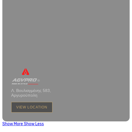
Λ. Βουλιαγμένης 583,
Αργυρούπολη
VIEW LOCATION
Show More
Show Less