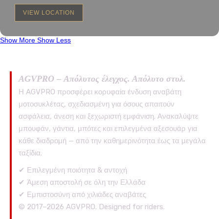
VIEW LOCATION
Show More
Show Less
AGVPRO – Απόλυτος έλεγχος. Απόλυτο στυλ.
Η AGVPRO προσφέρει κορυφαία ένδυση αναβάτη
μοτοσυκλέτας, σχεδιασμένη για όσους απαιτούν
ασφάλεια, άνεση και ξεχωριστή εμφάνιση. Ανακαλύψτε
μπουφάν, γάντια, μπότες και επιλεγμένα αξεσουάρ για
κάθε διαδρομή — από την καθημερινότητα έως τα μεγάλα
ταξίδια.
✔ Επιλεγμένη ποιότητα & αντοχή
✔ Άμεση αποστολή σε όλη την Ελλάδα
✔ Εμπιστοσύνη από χιλιάδες αναβάτες
© 2017–2026 AGVPRO. Designed for riders.