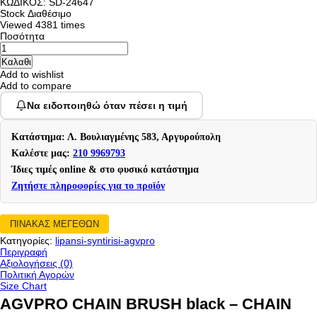
ΚΩΔΙΚΟΣ:
SD-24647
Stock
Διαθέσιμο
Viewed
4381 times
Ποσότητα
Add to wishlist
Add to compare
Να ειδοποιηθώ όταν πέσει η τιμή
Κατάστημα: Λ. Βουλιαγμένης 583, Αργυρούπολη
Καλέστε μας:
210 9969793
Ίδιες τιμές online & στο φυσικό κατάστημα
Ζητήστε πληροφορίες για το προϊόν
ΠΙΝΑΚΑΣ ΜΕΓΕΘΩΝ
Κατηγορίες:
lipansi-syntirisi-agvpro
Περιγραφή
Αξιολογήσεις (0)
Πολιτική Αγορών
Size Chart
AGVPRO CHAIN BRUSH black – CHAIN