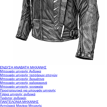
ΕΝΔΥΣΗ ΑΝΑΒΑΤΗ ΜΗΧΑΝΗΣ
Μπουφάν μηχανής Ανδρικα
Μπουφάν μηχανής τεσσάρων εποχών
Μπουφάν μηχανής δερμάτινα
Μπουφάν μηχανής καλοκαιρινά
Μπουφάν μηχανής γυναικεία
Προστατευτικά για μπουφάν μηχανής
Γιλέκα μηχανής ανδρικά
Τιράντες ανδρικές
ΠΑΝΤΕΛΟΝΙΑ ΜΗΧΑΝΗΣ
Αντηλιακά Μανίκια Μηχανής