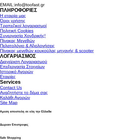
EMAIL:info@toofast.gr
ΠΛΗΡΟΦΟΡΙΕΣ
Η εταιρία μας
Όροι χρήσης
Τραπεζικοί λογαριασμοί
Πολιτική Cookies
Συνεργασία Χονδρικής!
Πίνακας Μεγεθών
Πελατολόγιο & Αξιολογήσεις
Πίνακας μεγεθών κουκούλας μηχανής & scooter
ΛΟΓΑΡΙΑΣΜΟΣ
Διαχείριση Λογαριασμού
Επεξεργασία Στοιχείων
Ιστορικό Αγορών
Εταιρίες
Services
Contact Us
Αναζητήστε το δέμα σας
Καλάθι Αγορών
Site Map
Αμεση αποστολη σε ολη την Ελλαδα
Δωρεαν Επιστροφες
Safe Shopping