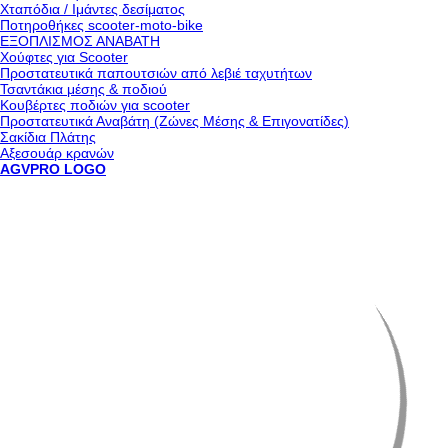
Χταπόδια / Ιμάντες δεσίματος
Ποτηροθήκες scooter-moto-bike
ΕΞΟΠΛΙΣΜΟΣ ΑΝΑΒΑΤΗ
Χούφτες για Scooter
Προστατευτικά παπουτσιών από λεβιέ ταχυτήτων
Τσαντάκια μέσης & ποδιού
Κουβέρτες ποδιών για scooter
Προστατευτικά Αναβάτη (Ζώνες Μέσης & Επιγονατίδες)
Σακίδια Πλάτης
Αξεσουάρ κρανών
AGVPRO LOGO