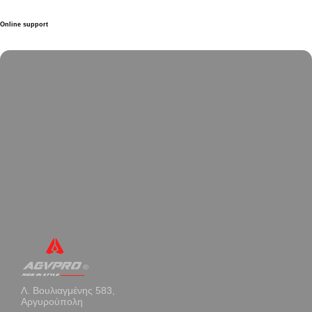
Online support
Λ. Βουλιαγμένης 583,
Αργυρούπολη