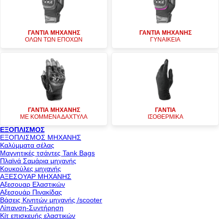
ΓΑΝΤΙΑ ΜΗΧΑΝΗΣ
ΓΑΝΤΙΑ ΜΗΧΑΝΗΣ
ΟΛΩΝ ΤΩΝ ΕΠΟΧΩΝ
ΓΥΝΑΙΚΕΙΑ
ΓΑΝΤΙΑ ΜΗΧΑΝΗΣ
ΓΑΝΤΙΑ
ΜΕ ΚΟΜΜΕΝΑ ΔΑΧΤΥΛΑ
ΙΣΟΘΕΡΜΙΚΑ
ΕΞΟΠΛΙΣΜΟΣ
ΕΞΟΠΛΙΣΜΟΣ ΜΗΧΑΝΗΣ
Καλύμματα σέλας
Μαγνητικές τσάντες Tank Bags
Πλαϊνά Σαμάρια μηχανής
Κουκούλες μηχανής
ΑΞΕΣΟΥΑΡ ΜΗΧΑΝΗΣ
Αξεσουαρ Ελαστικών
Αξεσουάρ Πινακίδας
Βάσεις Κινητών μηχανής /scooter
Λίπανση-Συντήρηση
Κίτ επισκευής ελαστικών