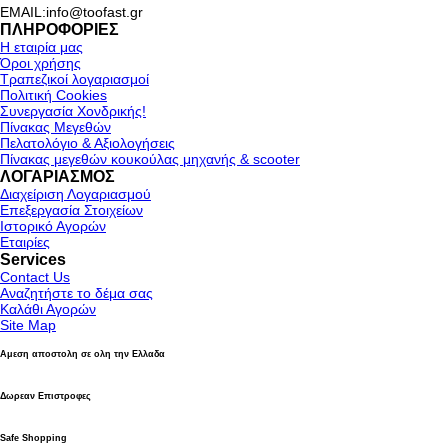
EMAIL:info@toofast.gr
ΠΛΗΡΟΦΟΡΙΕΣ
Η εταιρία μας
Όροι χρήσης
Τραπεζικοί λογαριασμοί
Πολιτική Cookies
Συνεργασία Χονδρικής!
Πίνακας Μεγεθών
Πελατολόγιο & Αξιολογήσεις
Πίνακας μεγεθών κουκούλας μηχανής & scooter
ΛΟΓΑΡΙΑΣΜΟΣ
Διαχείριση Λογαριασμού
Επεξεργασία Στοιχείων
Ιστορικό Αγορών
Εταιρίες
Services
Contact Us
Αναζητήστε το δέμα σας
Καλάθι Αγορών
Site Map
Αμεση αποστολη σε ολη την Ελλαδα
Δωρεαν Επιστροφες
Safe Shopping