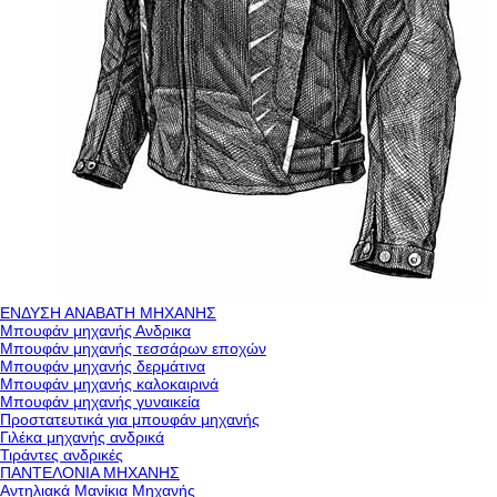
ΕΝΔΥΣΗ ΑΝΑΒΑΤΗ ΜΗΧΑΝΗΣ
Μπουφάν μηχανής Ανδρικα
Μπουφάν μηχανής τεσσάρων εποχών
Μπουφάν μηχανής δερμάτινα
Μπουφάν μηχανής καλοκαιρινά
Μπουφάν μηχανής γυναικεία
Προστατευτικά για μπουφάν μηχανής
Γιλέκα μηχανής ανδρικά
Τιράντες ανδρικές
ΠΑΝΤΕΛΟΝΙΑ ΜΗΧΑΝΗΣ
Αντηλιακά Μανίκια Μηχανής