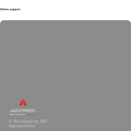
Online support
Λ. Βουλιαγμένης 583,
Αργυρούπολη