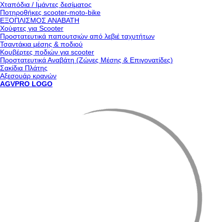
Χταπόδια / Ιμάντες δεσίματος
Ποτηροθήκες scooter-moto-bike
ΕΞΟΠΛΙΣΜΟΣ ΑΝΑΒΑΤΗ
Χούφτες για Scooter
Προστατευτικά παπουτσιών από λεβιέ ταχυτήτων
Τσαντάκια μέσης & ποδιού
Κουβέρτες ποδιών για scooter
Προστατευτικά Αναβάτη (Ζώνες Μέσης & Επιγονατίδες)
Σακίδια Πλάτης
Αξεσουάρ κρανών
AGVPRO LOGO