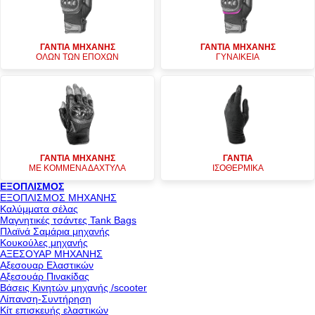
ΓΑΝΤΙΑ ΜΗΧΑΝΗΣ
ΓΑΝΤΙΑ ΜΗΧΑΝΗΣ
ΟΛΩΝ ΤΩΝ ΕΠΟΧΩΝ
ΓΥΝΑΙΚΕΙΑ
ΓΑΝΤΙΑ ΜΗΧΑΝΗΣ
ΓΑΝΤΙΑ
ΜΕ ΚΟΜΜΕΝΑ ΔΑΧΤΥΛΑ
ΙΣΟΘΕΡΜΙΚΑ
ΕΞΟΠΛΙΣΜΟΣ
ΕΞΟΠΛΙΣΜΟΣ ΜΗΧΑΝΗΣ
Καλύμματα σέλας
Μαγνητικές τσάντες Tank Bags
Πλαϊνά Σαμάρια μηχανής
Κουκούλες μηχανής
ΑΞΕΣΟΥΑΡ ΜΗΧΑΝΗΣ
Αξεσουαρ Ελαστικών
Αξεσουάρ Πινακίδας
Βάσεις Κινητών μηχανής /scooter
Λίπανση-Συντήρηση
Κίτ επισκευής ελαστικών