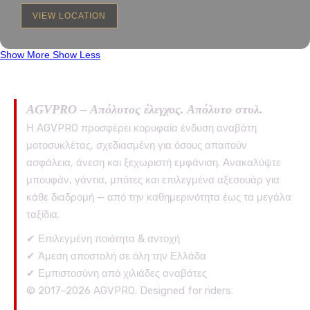
VIEW LOCATION
Show More
Show Less
AGVPRO – Απόλυτος έλεγχος. Απόλυτο στυλ.
Η AGVPRO προσφέρει κορυφαία ένδυση αναβάτη
μοτοσυκλέτας, σχεδιασμένη για όσους απαιτούν
ασφάλεια, άνεση και ξεχωριστή εμφάνιση. Ανακαλύψτε
μπουφάν, γάντια, μπότες και επιλεγμένα αξεσουάρ για
κάθε διαδρομή — από την καθημερινότητα έως τα μεγάλα
ταξίδια.
✔ Επιλεγμένη ποιότητα & αντοχή
✔ Άμεση αποστολή σε όλη την Ελλάδα
✔ Εμπιστοσύνη από χιλιάδες αναβάτες
© 2017–2026 AGVPRO. Designed for riders.