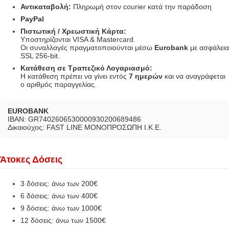
Αντικαταβολή:
Πληρωμή στον courier κατά την παράδοση
PayPal
Πιστωτική / Χρεωστική Κάρτα:
Υποστηρίζονται VISA & Mastercard.
Οι συναλλαγές πραγματοποιούνται μέσω
Eurobank
με ασφάλεια
SSL 256-bit.
Κατάθεση σε Τραπεζικό Λογαριασμό:
Η κατάθεση πρέπει να γίνει εντός
7 ημερών
και να αναγράφεται
ο αριθμός παραγγελίας.
EUROBANK
IBAN: GR7402606530000930200689486
Δικαιούχος: FAST LINE ΜΟΝΟΠΡΟΣΩΠΗ Ι.Κ.Ε.
Άτοκες Δόσεις
3 δόσεις: άνω των 200€
6 δόσεις: άνω των 400€
9 δόσεις: άνω των 1000€
12 δόσεις: άνω των 1500€