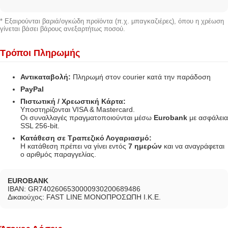
* Εξαιρούνται βαριά/ογκώδη προϊόντα (π.χ. μπαγκαζιέρες), όπου η χρέωση
γίνεται βάσει βάρους ανεξαρτήτως ποσού.
Τρόποι Πληρωμής
Αντικαταβολή:
Πληρωμή στον courier κατά την παράδοση
PayPal
Πιστωτική / Χρεωστική Κάρτα:
Υποστηρίζονται VISA & Mastercard.
Οι συναλλαγές πραγματοποιούνται μέσω
Eurobank
με ασφάλεια
SSL 256-bit.
Κατάθεση σε Τραπεζικό Λογαριασμό:
Η κατάθεση πρέπει να γίνει εντός
7 ημερών
και να αναγράφεται
ο αριθμός παραγγελίας.
EUROBANK
IBAN: GR7402606530000930200689486
Δικαιούχος: FAST LINE ΜΟΝΟΠΡΟΣΩΠΗ Ι.Κ.Ε.