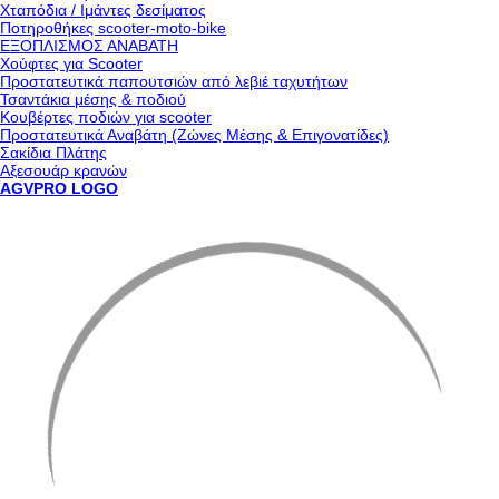
Χταπόδια / Ιμάντες δεσίματος
Ποτηροθήκες scooter-moto-bike
ΕΞΟΠΛΙΣΜΟΣ ΑΝΑΒΑΤΗ
Χούφτες για Scooter
Προστατευτικά παπουτσιών από λεβιέ ταχυτήτων
Τσαντάκια μέσης & ποδιού
Κουβέρτες ποδιών για scooter
Προστατευτικά Αναβάτη (Ζώνες Μέσης & Επιγονατίδες)
Σακίδια Πλάτης
Αξεσουάρ κρανών
AGVPRO LOGO