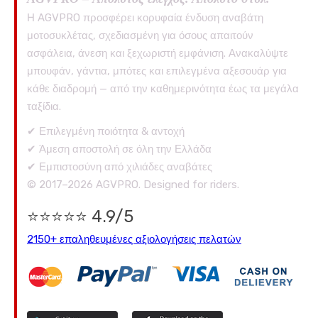
Η AGVPRO προσφέρει κορυφαία ένδυση αναβάτη
μοτοσυκλέτας, σχεδιασμένη για όσους απαιτούν
ασφάλεια, άνεση και ξεχωριστή εμφάνιση. Ανακαλύψτε
μπουφάν, γάντια, μπότες και επιλεγμένα αξεσουάρ για
κάθε διαδρομή — από την καθημερινότητα έως τα μεγάλα
ταξίδια.
✔ Επιλεγμένη ποιότητα & αντοχή
✔ Άμεση αποστολή σε όλη την Ελλάδα
✔ Εμπιστοσύνη από χιλιάδες αναβάτες
© 2017–2026 AGVPRO. Designed for riders.
⭐⭐⭐⭐⭐ 4.9/5
2150+ επαληθευμένες αξιολογήσεις πελατών