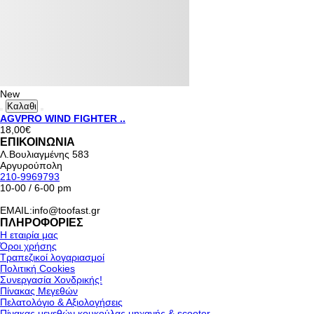
New
Καλαθι
AGVPRO WIND FIGHTER ..
18,00€
ΕΠΙΚΟΙΝΩΝΙΑ
Λ.Βουλιαγμένης 583
Αργυρούπολη
210-9969793
10-00 / 6-00 pm
EMAIL:info@toofast.gr
ΠΛΗΡΟΦΟΡΙΕΣ
Η εταιρία μας
Όροι χρήσης
Τραπεζικοί λογαριασμοί
Πολιτική Cookies
Συνεργασία Χονδρικής!
Πίνακας Μεγεθών
Πελατολόγιο & Αξιολογήσεις
Πίνακας μεγεθών κουκούλας μηχανής & scooter