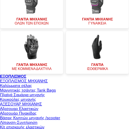
ΓΑΝΤΙΑ ΜΗΧΑΝΗΣ
ΓΑΝΤΙΑ ΜΗΧΑΝΗΣ
ΟΛΩΝ ΤΩΝ ΕΠΟΧΩΝ
ΓΥΝΑΙΚΕΙΑ
ΓΑΝΤΙΑ ΜΗΧΑΝΗΣ
ΓΑΝΤΙΑ
ΜΕ ΚΟΜΜΕΝΑ ΔΑΧΤΥΛΑ
ΙΣΟΘΕΡΜΙΚΑ
ΕΞΟΠΛΙΣΜΟΣ
ΕΞΟΠΛΙΣΜΟΣ ΜΗΧΑΝΗΣ
Καλύμματα σέλας
Μαγνητικές τσάντες Tank Bags
Πλαϊνά Σαμάρια μηχανής
Κουκούλες μηχανής
ΑΞΕΣΟΥΑΡ ΜΗΧΑΝΗΣ
Αξεσουαρ Ελαστικών
Αξεσουάρ Πινακίδας
Βάσεις Κινητών μηχανής /scooter
Λίπανση-Συντήρηση
Κίτ επισκευής ελαστικών