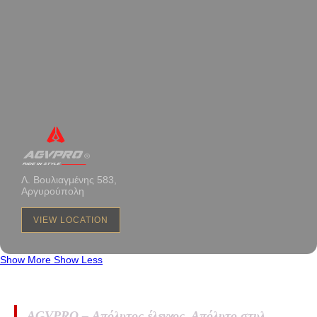
Λ. Βουλιαγμένης 583,
Αργυρούπολη
VIEW LOCATION
Show More
Show Less
AGVPRO – Απόλυτος έλεγχος. Απόλυτο στυλ.