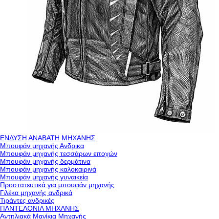
ΕΝΔΥΣΗ ΑΝΑΒΑΤΗ ΜΗΧΑΝΗΣ
Μπουφάν μηχανής Ανδρικα
Μπουφάν μηχανής τεσσάρων εποχών
Μπουφάν μηχανής δερμάτινα
Μπουφάν μηχανής καλοκαιρινά
Μπουφάν μηχανής γυναικεία
Προστατευτικά για μπουφάν μηχανής
Γιλέκα μηχανής ανδρικά
Τιράντες ανδρικές
ΠΑΝΤΕΛΟΝΙΑ ΜΗΧΑΝΗΣ
Αντηλιακά Μανίκια Μηχανής