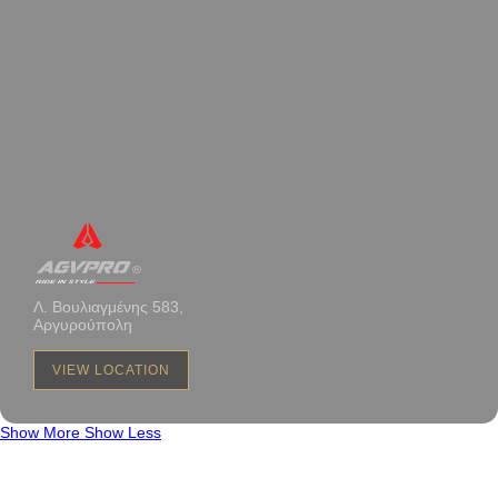
Λ. Βουλιαγμένης 583,
Αργυρούπολη
VIEW LOCATION
Show More
Show Less