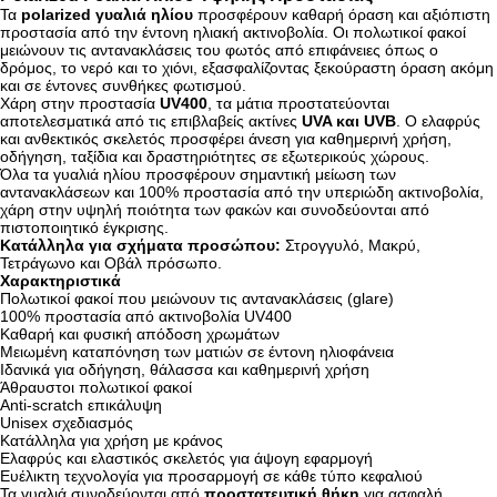
Τα
polarized γυαλιά ηλίου
προσφέρουν καθαρή όραση και αξιόπιστη
προστασία από την έντονη ηλιακή ακτινοβολία. Οι πολωτικοί φακοί
μειώνουν τις αντανακλάσεις του φωτός από επιφάνειες όπως ο
δρόμος, το νερό και το χιόνι, εξασφαλίζοντας ξεκούραστη όραση ακόμη
και σε έντονες συνθήκες φωτισμού.
Χάρη στην προστασία
UV400
, τα μάτια προστατεύονται
αποτελεσματικά από τις επιβλαβείς ακτίνες
UVA και UVB
. Ο ελαφρύς
και ανθεκτικός σκελετός προσφέρει άνεση για καθημερινή χρήση,
οδήγηση, ταξίδια και δραστηριότητες σε εξωτερικούς χώρους.
Όλα τα γυαλιά ηλίου προσφέρουν σημαντική μείωση των
αντανακλάσεων και 100% προστασία από την υπεριώδη ακτινοβολία,
χάρη στην υψηλή ποιότητα των φακών και συνοδεύονται από
πιστοποιητικό έγκρισης.
Κατάλληλα για σχήματα προσώπου:
Στρογγυλό, Μακρύ,
Τετράγωνο και Οβάλ πρόσωπο.
Χαρακτηριστικά
Πολωτικοί φακοί που μειώνουν τις αντανακλάσεις (glare)
100% προστασία από ακτινοβολία UV400
Καθαρή και φυσική απόδοση χρωμάτων
Μειωμένη καταπόνηση των ματιών σε έντονη ηλιοφάνεια
Ιδανικά για οδήγηση, θάλασσα και καθημερινή χρήση
Άθραυστοι πολωτικοί φακοί
Anti-scratch επικάλυψη
Unisex σχεδιασμός
Κατάλληλα για χρήση με κράνος
Ελαφρύς και ελαστικός σκελετός για άψογη εφαρμογή
Ευέλικτη τεχνολογία για προσαρμογή σε κάθε τύπο κεφαλιού
Τα γυαλιά συνοδεύονται από
προστατευτική θήκη
για ασφαλή