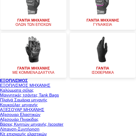
ΓΑΝΤΙΑ ΜΗΧΑΝΗΣ
ΓΑΝΤΙΑ ΜΗΧΑΝΗΣ
ΟΛΩΝ ΤΩΝ ΕΠΟΧΩΝ
ΓΥΝΑΙΚΕΙΑ
ΓΑΝΤΙΑ ΜΗΧΑΝΗΣ
ΓΑΝΤΙΑ
ΜΕ ΚΟΜΜΕΝΑ ΔΑΧΤΥΛΑ
ΙΣΟΘΕΡΜΙΚΑ
ΕΞΟΠΛΙΣΜΟΣ
ΕΞΟΠΛΙΣΜΟΣ ΜΗΧΑΝΗΣ
Καλύμματα σέλας
Μαγνητικές τσάντες Tank Bags
Πλαϊνά Σαμάρια μηχανής
Κουκούλες μηχανής
ΑΞΕΣΟΥΑΡ ΜΗΧΑΝΗΣ
Αξεσουαρ Ελαστικών
Αξεσουάρ Πινακίδας
Βάσεις Κινητών μηχανής /scooter
Λίπανση-Συντήρηση
Κίτ επισκευής ελαστικών