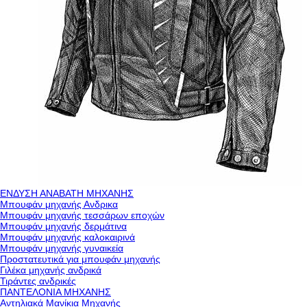
ΕΝΔΥΣΗ ΑΝΑΒΑΤΗ ΜΗΧΑΝΗΣ
Μπουφάν μηχανής Ανδρικα
Μπουφάν μηχανής τεσσάρων εποχών
Μπουφάν μηχανής δερμάτινα
Μπουφάν μηχανής καλοκαιρινά
Μπουφάν μηχανής γυναικεία
Προστατευτικά για μπουφάν μηχανής
Γιλέκα μηχανής ανδρικά
Τιράντες ανδρικές
ΠΑΝΤΕΛΟΝΙΑ ΜΗΧΑΝΗΣ
Αντηλιακά Μανίκια Μηχανής