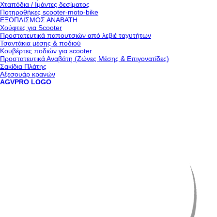
Χταπόδια / Ιμάντες δεσίματος
Ποτηροθήκες scooter-moto-bike
ΕΞΟΠΛΙΣΜΟΣ ΑΝΑΒΑΤΗ
Χούφτες για Scooter
Προστατευτικά παπουτσιών από λεβιέ ταχυτήτων
Τσαντάκια μέσης & ποδιού
Κουβέρτες ποδιών για scooter
Προστατευτικά Αναβάτη (Ζώνες Μέσης & Επιγονατίδες)
Σακίδια Πλάτης
Αξεσουάρ κρανών
AGVPRO LOGO