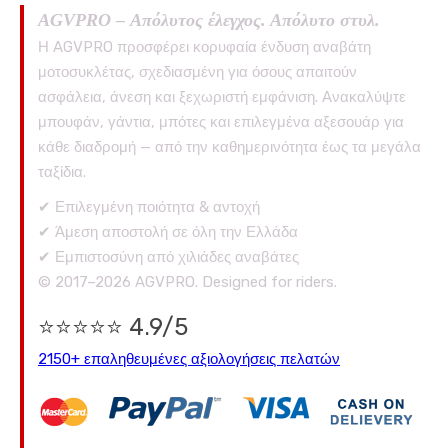
AGVPRO – Απόλυτος έλεγχος. Απόλυτο στυλ.
Η AGVPRO προσφέρει κορυφαία ένδυση αναβάτη
μοτοσυκλέτας, σχεδιασμένη για όσους απαιτούν
ασφάλεια, άνεση και ξεχωριστή εμφάνιση. Ανακαλύψτε
μπουφάν, γάντια, μπότες και επιλεγμένα αξεσουάρ για
κάθε διαδρομή — από την καθημερινότητα έως τα μεγάλα
ταξίδια.
✔ Επιλεγμένη ποιότητα & αντοχή
✔ Άμεση αποστολή σε όλη την Ελλάδα
✔ Εμπιστοσύνη από χιλιάδες αναβάτες
© 2017–2026 AGVPRO. Designed for riders.
⭐⭐⭐⭐⭐ 4.9/5
2150+ επαληθευμένες αξιολογήσεις πελατών