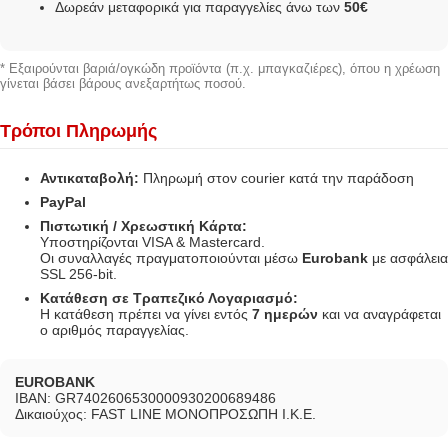
Δωρεάν μεταφορικά για παραγγελίες άνω των
50€
* Εξαιρούνται βαριά/ογκώδη προϊόντα (π.χ. μπαγκαζιέρες), όπου η χρέωση
γίνεται βάσει βάρους ανεξαρτήτως ποσού.
Τρόποι Πληρωμής
Αντικαταβολή:
Πληρωμή στον courier κατά την παράδοση
PayPal
Πιστωτική / Χρεωστική Κάρτα:
Υποστηρίζονται VISA & Mastercard.
Οι συναλλαγές πραγματοποιούνται μέσω
Eurobank
με ασφάλεια
SSL 256-bit.
Κατάθεση σε Τραπεζικό Λογαριασμό:
Η κατάθεση πρέπει να γίνει εντός
7 ημερών
και να αναγράφεται
ο αριθμός παραγγελίας.
EUROBANK
IBAN: GR7402606530000930200689486
Δικαιούχος: FAST LINE ΜΟΝΟΠΡΟΣΩΠΗ Ι.Κ.Ε.