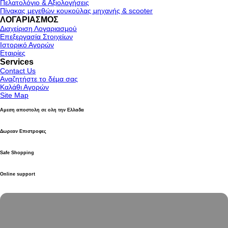
Πελατολόγιο & Αξιολογήσεις
Πίνακας μεγεθών κουκούλας μηχανής & scooter
ΛΟΓΑΡΙΑΣΜΟΣ
Διαχείριση Λογαριασμού
Επεξεργασία Στοιχείων
Ιστορικό Αγορών
Εταιρίες
Services
Contact Us
Αναζητήστε το δέμα σας
Καλάθι Αγορών
Site Map
Αμεση αποστολη σε ολη την Ελλαδα
Δωρεαν Επιστροφες
Safe Shopping
Online support