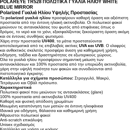
POLAREYE TR528 ΠΟΛΩΤΙΚΑ ΓΥΑΛΙΑ ΗΛΙΟΥ WHITE
BLUE MIRROR
Polarized Γυαλιά Ηλίου Υψηλής Προστασίας
Τα
polarized γυαλιά ηλίου
προσφέρουν καθαρή όραση και αξιόπιστη
προστασία από την έντονη ηλιακή ακτινοβολία. Οι πολωτικοί φακοί
μειώνουν τις αντανακλάσεις του φωτός από επιφάνειες όπως ο
δρόμος, το νερό και το χιόνι, εξασφαλίζοντας ξεκούραστη όραση ακόμη
και σε έντονες συνθήκες φωτισμού.
Χάρη στην προστασία
UV400
, τα μάτια προστατεύονται
αποτελεσματικά από τις επιβλαβείς ακτίνες
UVA και UVB
. Ο ελαφρύς
και ανθεκτικός σκελετός προσφέρει άνεση για καθημερινή χρήση,
οδήγηση, ταξίδια και δραστηριότητες σε εξωτερικούς χώρους.
Όλα τα γυαλιά ηλίου προσφέρουν σημαντική μείωση των
αντανακλάσεων και 100% προστασία από την υπεριώδη ακτινοβολία,
χάρη στην υψηλή ποιότητα των φακών και συνοδεύονται από
πιστοποιητικό έγκρισης.
Κατάλληλα για σχήματα προσώπου:
Στρογγυλό, Μακρύ,
Τετράγωνο και Οβάλ πρόσωπο.
Χαρακτηριστικά
Πολωτικοί φακοί που μειώνουν τις αντανακλάσεις (glare)
100% προστασία από ακτινοβολία UV400
Καθαρή και φυσική απόδοση χρωμάτων
Μειωμένη καταπόνηση των ματιών σε έντονη ηλιοφάνεια
Ιδανικά για οδήγηση, θάλασσα και καθημερινή χρήση
Άθραυστοι πολωτικοί φακοί
Anti-scratch επικάλυψη
Unisex σχεδιασμός
Κατάλληλα για χρήση με κράνος