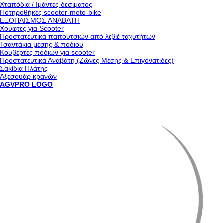
Χταπόδια / Ιμάντες δεσίματος
Ποτηροθήκες scooter-moto-bike
ΕΞΟΠΛΙΣΜΟΣ ΑΝΑΒΑΤΗ
Χούφτες για Scooter
Προστατευτικά παπουτσιών από λεβιέ ταχυτήτων
Τσαντάκια μέσης & ποδιού
Κουβέρτες ποδιών για scooter
Προστατευτικά Αναβάτη (Ζώνες Μέσης & Επιγονατίδες)
Σακίδια Πλάτης
Αξεσουάρ κρανών
AGVPRO LOGO