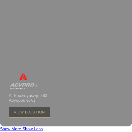
Λ. Βουλιαγμένης 583,
Αργυρούπολη
VIEW LOCATION
Show More
Show Less