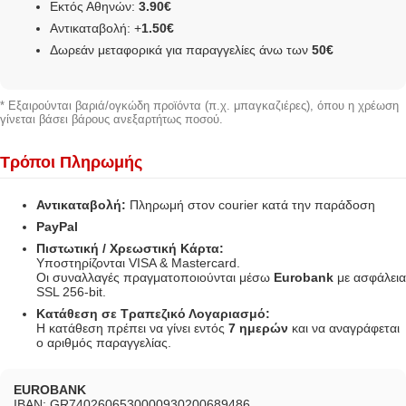
Εκτός Αθηνών:
3.90€
Αντικαταβολή: +
1.50€
Δωρεάν μεταφορικά για παραγγελίες άνω των
50€
* Εξαιρούνται βαριά/ογκώδη προϊόντα (π.χ. μπαγκαζιέρες), όπου η χρέωση
γίνεται βάσει βάρους ανεξαρτήτως ποσού.
Τρόποι Πληρωμής
Αντικαταβολή:
Πληρωμή στον courier κατά την παράδοση
PayPal
Πιστωτική / Χρεωστική Κάρτα:
Υποστηρίζονται VISA & Mastercard.
Οι συναλλαγές πραγματοποιούνται μέσω
Eurobank
με ασφάλεια
SSL 256-bit.
Κατάθεση σε Τραπεζικό Λογαριασμό:
Η κατάθεση πρέπει να γίνει εντός
7 ημερών
και να αναγράφεται
ο αριθμός παραγγελίας.
EUROBANK
IBAN: GR7402606530000930200689486