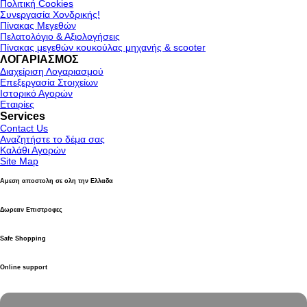
Πολιτική Cookies
Συνεργασία Χονδρικής!
Πίνακας Μεγεθών
Πελατολόγιο & Αξιολογήσεις
Πίνακας μεγεθών κουκούλας μηχανής & scooter
ΛΟΓΑΡΙΑΣΜΟΣ
Διαχείριση Λογαριασμού
Επεξεργασία Στοιχείων
Ιστορικό Αγορών
Εταιρίες
Services
Contact Us
Αναζητήστε το δέμα σας
Καλάθι Αγορών
Site Map
Αμεση αποστολη σε ολη την Ελλαδα
Δωρεαν Επιστροφες
Safe Shopping
Online support