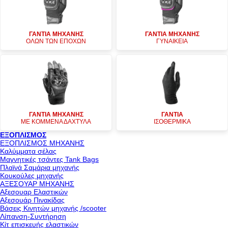
ΓΑΝΤΙΑ ΜΗΧΑΝΗΣ
ΓΑΝΤΙΑ ΜΗΧΑΝΗΣ
ΟΛΩΝ ΤΩΝ ΕΠΟΧΩΝ
ΓΥΝΑΙΚΕΙΑ
ΓΑΝΤΙΑ ΜΗΧΑΝΗΣ
ΓΑΝΤΙΑ
ΜΕ ΚΟΜΜΕΝΑ ΔΑΧΤΥΛΑ
ΙΣΟΘΕΡΜΙΚΑ
ΕΞΟΠΛΙΣΜΟΣ
ΕΞΟΠΛΙΣΜΟΣ ΜΗΧΑΝΗΣ
Καλύμματα σέλας
Μαγνητικές τσάντες Tank Bags
Πλαϊνά Σαμάρια μηχανής
Κουκούλες μηχανής
ΑΞΕΣΟΥΑΡ ΜΗΧΑΝΗΣ
Αξεσουαρ Ελαστικών
Αξεσουάρ Πινακίδας
Βάσεις Κινητών μηχανής /scooter
Λίπανση-Συντήρηση
Κίτ επισκευής ελαστικών