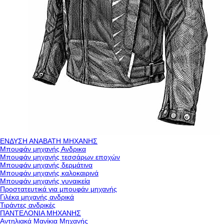
ΕΝΔΥΣΗ ΑΝΑΒΑΤΗ ΜΗΧΑΝΗΣ
Μπουφάν μηχανής Ανδρικα
Μπουφάν μηχανής τεσσάρων εποχών
Μπουφάν μηχανής δερμάτινα
Μπουφάν μηχανής καλοκαιρινά
Μπουφάν μηχανής γυναικεία
Προστατευτικά για μπουφάν μηχανής
Γιλέκα μηχανής ανδρικά
Τιράντες ανδρικές
ΠΑΝΤΕΛΟΝΙΑ ΜΗΧΑΝΗΣ
Αντηλιακά Μανίκια Μηχανής