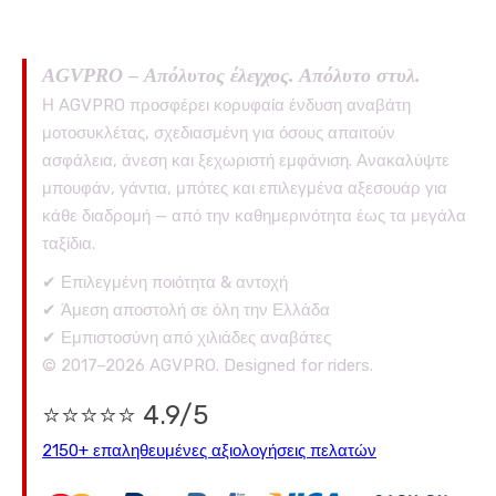
AGVPRO – Απόλυτος έλεγχος. Απόλυτο στυλ.
Η AGVPRO προσφέρει κορυφαία ένδυση αναβάτη
μοτοσυκλέτας, σχεδιασμένη για όσους απαιτούν
ασφάλεια, άνεση και ξεχωριστή εμφάνιση. Ανακαλύψτε
μπουφάν, γάντια, μπότες και επιλεγμένα αξεσουάρ για
κάθε διαδρομή — από την καθημερινότητα έως τα μεγάλα
ταξίδια.
✔ Επιλεγμένη ποιότητα & αντοχή
✔ Άμεση αποστολή σε όλη την Ελλάδα
✔ Εμπιστοσύνη από χιλιάδες αναβάτες
© 2017–2026 AGVPRO. Designed for riders.
⭐⭐⭐⭐⭐ 4.9/5
2150+ επαληθευμένες αξιολογήσεις πελατών