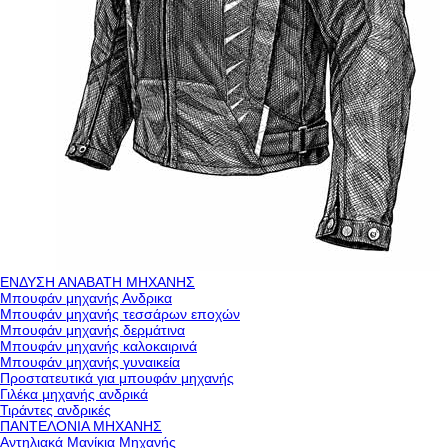
ΕΝΔΥΣΗ ΑΝΑΒΑΤΗ ΜΗΧΑΝΗΣ
Μπουφάν μηχανής Ανδρικα
Μπουφάν μηχανής τεσσάρων εποχών
Μπουφάν μηχανής δερμάτινα
Μπουφάν μηχανής καλοκαιρινά
Μπουφάν μηχανής γυναικεία
Προστατευτικά για μπουφάν μηχανής
Γιλέκα μηχανής ανδρικά
Τιράντες ανδρικές
ΠΑΝΤΕΛΟΝΙΑ ΜΗΧΑΝΗΣ
Αντηλιακά Μανίκια Μηχανής