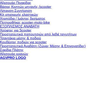
Αξεσουάρ Πινακίδας
Βάσεις Κινητών μηχανής /scooter
Λίπανση-Συντήρηση
Κίτ επισκευής ελαστικών
Χταπόδια / Ιμάντες δεσίματος
Ποτηροθήκες scooter-moto-bike
ΕΞΟΠΛΙΣΜΟΣ ΑΝΑΒΑΤΗ
Χούφτες για Scooter
Προστατευτικά παπουτσιών από λεβιέ ταχυτήτων
Τσαντάκια μέσης & ποδιού
Κουβέρτες ποδιών για scooter
Προστατευτικά Αναβάτη (Ζώνες Μέσης & Επιγονατίδες)
Σακίδια Πλάτης
Αξεσουάρ κρανών
AGVPRO LOGO