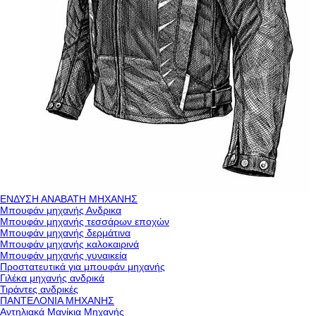
ΕΝΔΥΣΗ ΑΝΑΒΑΤΗ ΜΗΧΑΝΗΣ
Μπουφάν μηχανής Ανδρικα
Μπουφάν μηχανής τεσσάρων εποχών
Μπουφάν μηχανής δερμάτινα
Μπουφάν μηχανής καλοκαιρινά
Μπουφάν μηχανής γυναικεία
Προστατευτικά για μπουφάν μηχανής
Γιλέκα μηχανής ανδρικά
Τιράντες ανδρικές
ΠΑΝΤΕΛΟΝΙΑ ΜΗΧΑΝΗΣ
Αντηλιακά Μανίκια Μηχανής