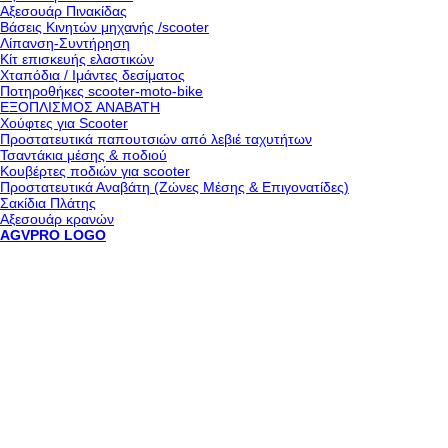
Αξεσουάρ Πινακίδας
Βάσεις Κινητών μηχανής /scooter
Λίπανση-Συντήρηση
Κίτ επισκευής ελαστικών
Χταπόδια / Ιμάντες δεσίματος
Ποτηροθήκες scooter-moto-bike
ΕΞΟΠΛΙΣΜΟΣ ΑΝΑΒΑΤΗ
Χούφτες για Scooter
Προστατευτικά παπουτσιών από λεβιέ ταχυτήτων
Τσαντάκια μέσης & ποδιού
Κουβέρτες ποδιών για scooter
Προστατευτικά Αναβάτη (Ζώνες Μέσης & Επιγονατίδες)
Σακίδια Πλάτης
Αξεσουάρ κρανών
AGVPRO LOGO