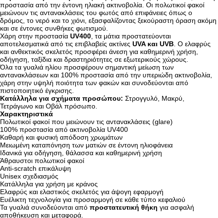
προστασία από την έντονη ηλιακή ακτινοβολία. Οι πολωτικοί φακοί
μειώνουν τις αντανακλάσεις του φωτός από επιφάνειες όπως ο
δρόμος, το νερό και το χιόνι, εξασφαλίζοντας ξεκούραστη όραση ακόμη
και σε έντονες συνθήκες φωτισμού.
Χάρη στην προστασία
UV400
, τα μάτια προστατεύονται
αποτελεσματικά από τις επιβλαβείς ακτίνες
UVA και UVB
. Ο ελαφρύς
και ανθεκτικός σκελετός προσφέρει άνεση για καθημερινή χρήση,
οδήγηση, ταξίδια και δραστηριότητες σε εξωτερικούς χώρους.
Όλα τα γυαλιά ηλίου προσφέρουν σημαντική μείωση των
αντανακλάσεων και 100% προστασία από την υπεριώδη ακτινοβολία,
χάρη στην υψηλή ποιότητα των φακών και συνοδεύονται από
πιστοποιητικό έγκρισης.
Κατάλληλα για σχήματα προσώπου:
Στρογγυλό, Μακρύ,
Τετράγωνο και Οβάλ πρόσωπο.
Χαρακτηριστικά
Πολωτικοί φακοί που μειώνουν τις αντανακλάσεις (glare)
100% προστασία από ακτινοβολία UV400
Καθαρή και φυσική απόδοση χρωμάτων
Μειωμένη καταπόνηση των ματιών σε έντονη ηλιοφάνεια
Ιδανικά για οδήγηση, θάλασσα και καθημερινή χρήση
Άθραυστοι πολωτικοί φακοί
Anti-scratch επικάλυψη
Unisex σχεδιασμός
Κατάλληλα για χρήση με κράνος
Ελαφρύς και ελαστικός σκελετός για άψογη εφαρμογή
Ευέλικτη τεχνολογία για προσαρμογή σε κάθε τύπο κεφαλιού
Τα γυαλιά συνοδεύονται από
προστατευτική θήκη
για ασφαλή
αποθήκευση και μεταφορά.