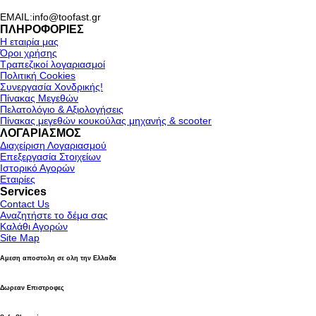
EMAIL:info@toofast.gr
ΠΛΗΡΟΦΟΡΙΕΣ
Η εταιρία μας
Όροι χρήσης
Τραπεζικοί λογαριασμοί
Πολιτική Cookies
Συνεργασία Χονδρικής!
Πίνακας Μεγεθών
Πελατολόγιο & Αξιολογήσεις
Πίνακας μεγεθών κουκούλας μηχανής & scooter
ΛΟΓΑΡΙΑΣΜΟΣ
Διαχείριση Λογαριασμού
Επεξεργασία Στοιχείων
Ιστορικό Αγορών
Εταιρίες
Services
Contact Us
Αναζητήστε το δέμα σας
Καλάθι Αγορών
Site Map
Αμεση αποστολη σε ολη την Ελλαδα
Δωρεαν Επιστροφες