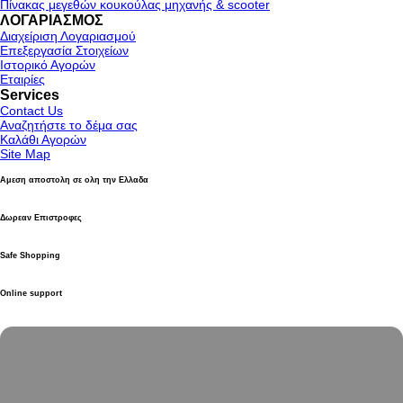
Πίνακας μεγεθών κουκούλας μηχανής & scooter
ΛΟΓΑΡΙΑΣΜΟΣ
Διαχείριση Λογαριασμού
Επεξεργασία Στοιχείων
Ιστορικό Αγορών
Εταιρίες
Services
Contact Us
Αναζητήστε το δέμα σας
Καλάθι Αγορών
Site Map
Αμεση αποστολη σε ολη την Ελλαδα
Δωρεαν Επιστροφες
Safe Shopping
Online support