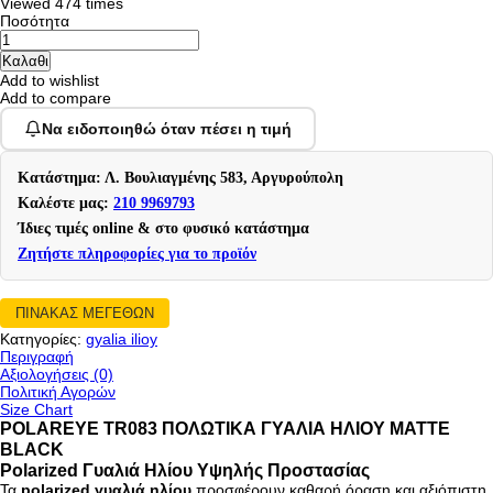
Viewed
474 times
Ποσότητα
Add to wishlist
Add to compare
Να ειδοποιηθώ όταν πέσει η τιμή
Κατάστημα: Λ. Βουλιαγμένης 583, Αργυρούπολη
Καλέστε μας:
210 9969793
Ίδιες τιμές online & στο φυσικό κατάστημα
Ζητήστε πληροφορίες για το προϊόν
ΠΙΝΑΚΑΣ ΜΕΓΕΘΩΝ
Κατηγορίες:
gyalia ilioy
Περιγραφή
Αξιολογήσεις (0)
Πολιτική Αγορών
Size Chart
POLAREYE TR083 ΠΟΛΩΤΙΚΑ ΓΥΑΛΙΑ ΗΛΙΟΥ MATTE
BLACK
Polarized Γυαλιά Ηλίου Υψηλής Προστασίας
Τα
polarized γυαλιά ηλίου
προσφέρουν καθαρή όραση και αξιόπιστη