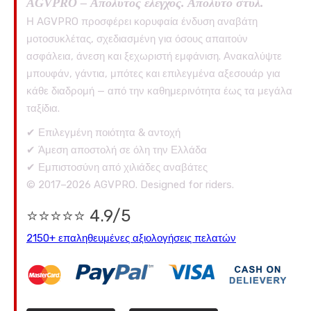
AGVPRO – Απόλυτος έλεγχος. Απόλυτο στυλ.
Η AGVPRO προσφέρει κορυφαία ένδυση αναβάτη
μοτοσυκλέτας, σχεδιασμένη για όσους απαιτούν
ασφάλεια, άνεση και ξεχωριστή εμφάνιση. Ανακαλύψτε
μπουφάν, γάντια, μπότες και επιλεγμένα αξεσουάρ για
κάθε διαδρομή — από την καθημερινότητα έως τα μεγάλα
ταξίδια.
✔ Επιλεγμένη ποιότητα & αντοχή
✔ Άμεση αποστολή σε όλη την Ελλάδα
✔ Εμπιστοσύνη από χιλιάδες αναβάτες
© 2017–2026 AGVPRO. Designed for riders.
⭐⭐⭐⭐⭐ 4.9/5
2150+ επαληθευμένες αξιολογήσεις πελατών