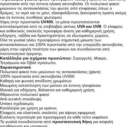
προστασία από την έντονη ηλιακή ακτινοβολία. Οι πολωτικοί φακοί
μειώνουν τις αντανακλάσεις του φωτός από επιφάνειες όπως ο
δρόμος, το νερό και το χιόνι, εξασφαλίζοντας ξεκούραστη όραση ακόμη
και σε έντονες συνθήκες φωτισμού.
Χάρη στην προστασία
UV400
, τα μάτια προστατεύονται
αποτελεσματικά από τις επιβλαβείς ακτίνες
UVA και UVB
. Ο ελαφρύς
και ανθεκτικός σκελετός προσφέρει άνεση για καθημερινή χρήση,
οδήγηση, ταξίδια και δραστηριότητες σε εξωτερικούς χώρους.
Όλα τα γυαλιά ηλίου προσφέρουν σημαντική μείωση των
αντανακλάσεων και 100% προστασία από την υπεριώδη ακτινοβολία,
χάρη στην υψηλή ποιότητα των φακών και συνοδεύονται από
πιστοποιητικό έγκρισης.
Κατάλληλα για σχήματα προσώπου:
Στρογγυλό, Μακρύ,
Τετράγωνο και Οβάλ πρόσωπο.
Χαρακτηριστικά
Πολωτικοί φακοί που μειώνουν τις αντανακλάσεις (glare)
100% προστασία από ακτινοβολία UV400
Καθαρή και φυσική απόδοση χρωμάτων
Μειωμένη καταπόνηση των ματιών σε έντονη ηλιοφάνεια
Ιδανικά για οδήγηση, θάλασσα και καθημερινή χρήση
Άθραυστοι πολωτικοί φακοί
Anti-scratch επικάλυψη
Unisex σχεδιασμός
Κατάλληλα για χρήση με κράνος
Ελαφρύς και ελαστικός σκελετός για άψογη εφαρμογή
Ευέλικτη τεχνολογία για προσαρμογή σε κάθε τύπο κεφαλιού
Τα γυαλιά συνοδεύονται από
προστατευτική θήκη
για ασφαλή
αποθήκευση και μεταφορά.