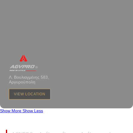
Λ. Βουλιαγμένης 583,
Αργυρούπολη
VIEW LOCATION
Show More
Show Less