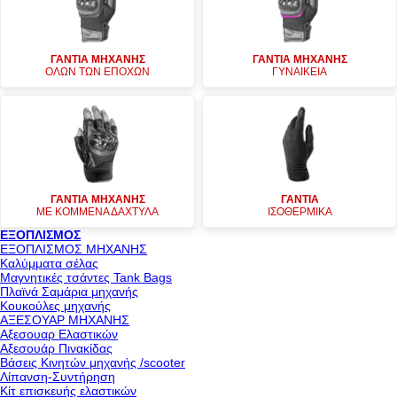
ΓΑΝΤΙΑ ΜΗΧΑΝΗΣ
ΓΑΝΤΙΑ ΜΗΧΑΝΗΣ
ΟΛΩΝ ΤΩΝ ΕΠΟΧΩΝ
ΓΥΝΑΙΚΕΙΑ
ΓΑΝΤΙΑ ΜΗΧΑΝΗΣ
ΓΑΝΤΙΑ
ΜΕ ΚΟΜΜΕΝΑ ΔΑΧΤΥΛΑ
ΙΣΟΘΕΡΜΙΚΑ
ΕΞΟΠΛΙΣΜΟΣ
ΕΞΟΠΛΙΣΜΟΣ ΜΗΧΑΝΗΣ
Καλύμματα σέλας
Μαγνητικές τσάντες Tank Bags
Πλαϊνά Σαμάρια μηχανής
Κουκούλες μηχανής
ΑΞΕΣΟΥΑΡ ΜΗΧΑΝΗΣ
Αξεσουαρ Ελαστικών
Αξεσουάρ Πινακίδας
Βάσεις Κινητών μηχανής /scooter
Λίπανση-Συντήρηση
Κίτ επισκευής ελαστικών