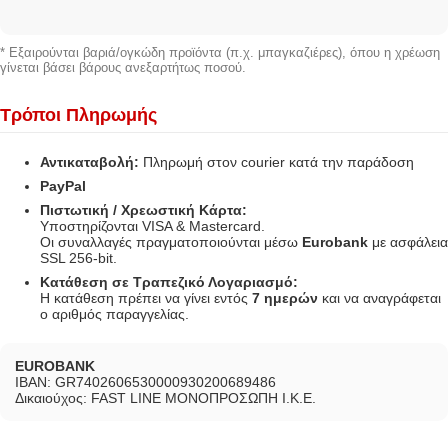
* Εξαιρούνται βαριά/ογκώδη προϊόντα (π.χ. μπαγκαζιέρες), όπου η χρέωση
γίνεται βάσει βάρους ανεξαρτήτως ποσού.
Τρόποι Πληρωμής
Αντικαταβολή:
Πληρωμή στον courier κατά την παράδοση
PayPal
Πιστωτική / Χρεωστική Κάρτα:
Υποστηρίζονται VISA & Mastercard.
Οι συναλλαγές πραγματοποιούνται μέσω
Eurobank
με ασφάλεια
SSL 256-bit.
Κατάθεση σε Τραπεζικό Λογαριασμό:
Η κατάθεση πρέπει να γίνει εντός
7 ημερών
και να αναγράφεται
ο αριθμός παραγγελίας.
EUROBANK
IBAN: GR7402606530000930200689486
Δικαιούχος: FAST LINE ΜΟΝΟΠΡΟΣΩΠΗ Ι.Κ.Ε.