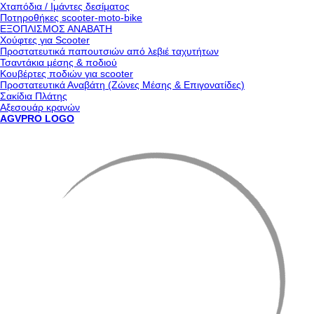
Χταπόδια / Ιμάντες δεσίματος
Ποτηροθήκες scooter-moto-bike
ΕΞΟΠΛΙΣΜΟΣ ΑΝΑΒΑΤΗ
Χούφτες για Scooter
Προστατευτικά παπουτσιών από λεβιέ ταχυτήτων
Τσαντάκια μέσης & ποδιού
Κουβέρτες ποδιών για scooter
Προστατευτικά Αναβάτη (Ζώνες Μέσης & Επιγονατίδες)
Σακίδια Πλάτης
Αξεσουάρ κρανών
AGVPRO LOGO