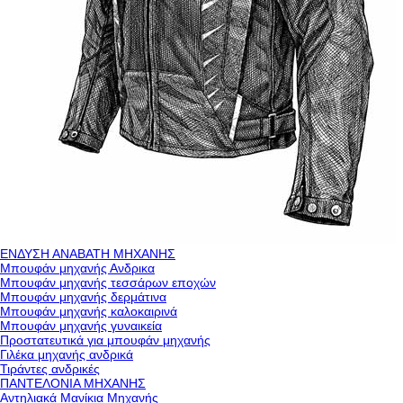
ΕΝΔΥΣΗ ΑΝΑΒΑΤΗ ΜΗΧΑΝΗΣ
Μπουφάν μηχανής Ανδρικα
Μπουφάν μηχανής τεσσάρων εποχών
Μπουφάν μηχανής δερμάτινα
Μπουφάν μηχανής καλοκαιρινά
Μπουφάν μηχανής γυναικεία
Προστατευτικά για μπουφάν μηχανής
Γιλέκα μηχανής ανδρικά
Τιράντες ανδρικές
ΠΑΝΤΕΛΟΝΙΑ ΜΗΧΑΝΗΣ
Αντηλιακά Μανίκια Μηχανής