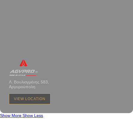
Λ. Βουλιαγμένης 583,
Αργυρούπολη
VIEW LOCATION
Show More
Show Less