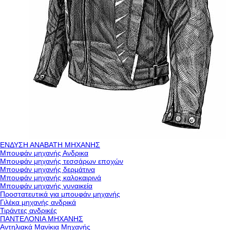
ΕΝΔΥΣΗ ΑΝΑΒΑΤΗ ΜΗΧΑΝΗΣ
Μπουφάν μηχανής Ανδρικα
Μπουφάν μηχανής τεσσάρων εποχών
Μπουφάν μηχανής δερμάτινα
Μπουφάν μηχανής καλοκαιρινά
Μπουφάν μηχανής γυναικεία
Προστατευτικά για μπουφάν μηχανής
Γιλέκα μηχανής ανδρικά
Τιράντες ανδρικές
ΠΑΝΤΕΛΟΝΙΑ ΜΗΧΑΝΗΣ
Αντηλιακά Μανίκια Μηχανής