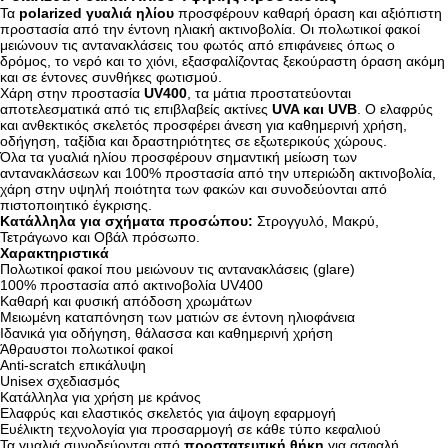
Τα
polarized γυαλιά ηλίου
προσφέρουν καθαρή όραση και αξιόπιστη
προστασία από την έντονη ηλιακή ακτινοβολία. Οι πολωτικοί φακοί
μειώνουν τις αντανακλάσεις του φωτός από επιφάνειες όπως ο
δρόμος, το νερό και το χιόνι, εξασφαλίζοντας ξεκούραστη όραση ακόμη
και σε έντονες συνθήκες φωτισμού.
Χάρη στην προστασία
UV400
, τα μάτια προστατεύονται
αποτελεσματικά από τις επιβλαβείς ακτίνες
UVA και UVB
. Ο ελαφρύς
και ανθεκτικός σκελετός προσφέρει άνεση για καθημερινή χρήση,
οδήγηση, ταξίδια και δραστηριότητες σε εξωτερικούς χώρους.
Όλα τα γυαλιά ηλίου προσφέρουν σημαντική μείωση των
αντανακλάσεων και 100% προστασία από την υπεριώδη ακτινοβολία,
χάρη στην υψηλή ποιότητα των φακών και συνοδεύονται από
πιστοποιητικό έγκρισης.
Κατάλληλα για σχήματα προσώπου:
Στρογγυλό, Μακρύ,
Τετράγωνο και Οβάλ πρόσωπο.
Χαρακτηριστικά
Πολωτικοί φακοί που μειώνουν τις αντανακλάσεις (glare)
100% προστασία από ακτινοβολία UV400
Καθαρή και φυσική απόδοση χρωμάτων
Μειωμένη καταπόνηση των ματιών σε έντονη ηλιοφάνεια
Ιδανικά για οδήγηση, θάλασσα και καθημερινή χρήση
Άθραυστοι πολωτικοί φακοί
Anti-scratch επικάλυψη
Unisex σχεδιασμός
Κατάλληλα για χρήση με κράνος
Ελαφρύς και ελαστικός σκελετός για άψογη εφαρμογή
Ευέλικτη τεχνολογία για προσαρμογή σε κάθε τύπο κεφαλιού
Τα γυαλιά συνοδεύονται από
προστατευτική θήκη
για ασφαλή