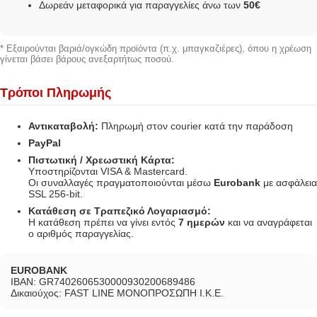
Δωρεάν μεταφορικά για παραγγελίες άνω των
50€
* Εξαιρούνται βαριά/ογκώδη προϊόντα (π.χ. μπαγκαζιέρες), όπου η χρέωση
γίνεται βάσει βάρους ανεξαρτήτως ποσού.
Τρόποι Πληρωμής
Αντικαταβολή:
Πληρωμή στον courier κατά την παράδοση
PayPal
Πιστωτική / Χρεωστική Κάρτα:
Υποστηρίζονται VISA & Mastercard.
Οι συναλλαγές πραγματοποιούνται μέσω
Eurobank
με ασφάλεια
SSL 256-bit.
Κατάθεση σε Τραπεζικό Λογαριασμό:
Η κατάθεση πρέπει να γίνει εντός
7 ημερών
και να αναγράφεται
ο αριθμός παραγγελίας.
EUROBANK
IBAN: GR7402606530000930200689486
Δικαιούχος: FAST LINE ΜΟΝΟΠΡΟΣΩΠΗ Ι.Κ.Ε.