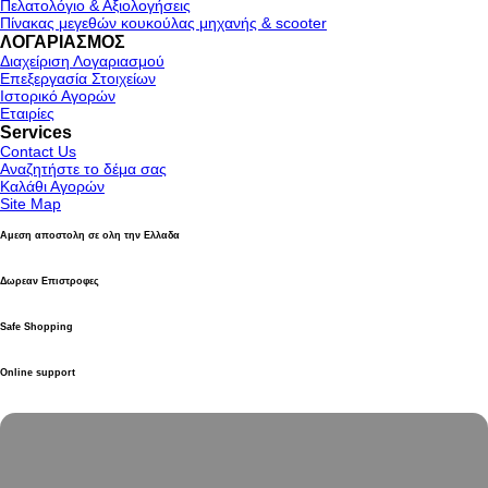
Πελατολόγιο & Αξιολογήσεις
Πίνακας μεγεθών κουκούλας μηχανής & scooter
ΛΟΓΑΡΙΑΣΜΟΣ
Διαχείριση Λογαριασμού
Επεξεργασία Στοιχείων
Ιστορικό Αγορών
Εταιρίες
Services
Contact Us
Αναζητήστε το δέμα σας
Καλάθι Αγορών
Site Map
Αμεση αποστολη σε ολη την Ελλαδα
Δωρεαν Επιστροφες
Safe Shopping
Online support