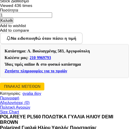
Stock
Διαθέσιμο
Viewed
436 times
Ποσότητα
Add to wishlist
Add to compare
Να ειδοποιηθώ όταν πέσει η τιμή
Κατάστημα: Λ. Βουλιαγμένης 583, Αργυρούπολη
Καλέστε μας:
210 9969793
Ίδιες τιμές online & στο φυσικό κατάστημα
Ζητήστε πληροφορίες για το προϊόν
ΠΙΝΑΚΑΣ ΜΕΓΕΘΩΝ
Κατηγορίες:
gyalia ilioy
Περιγραφή
Αξιολογήσεις (0)
Πολιτική Αγορών
Size Chart
POLAREYE PL560 ΠΟΛΩΤΙΚΑ ΓΥΑΛΙΑ ΗΛΙΟΥ DEMI
BROWN
Polarized Γυαλιά Ηλίου Υψηλής Προστασίας