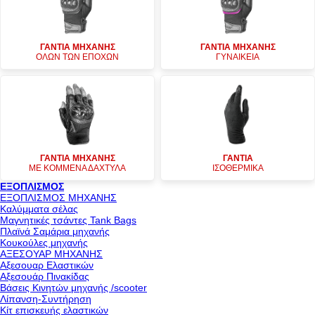
ΓΑΝΤΙΑ ΜΗΧΑΝΗΣ
ΓΑΝΤΙΑ ΜΗΧΑΝΗΣ
ΟΛΩΝ ΤΩΝ ΕΠΟΧΩΝ
ΓΥΝΑΙΚΕΙΑ
ΓΑΝΤΙΑ ΜΗΧΑΝΗΣ
ΓΑΝΤΙΑ
ΜΕ ΚΟΜΜΕΝΑ ΔΑΧΤΥΛΑ
ΙΣΟΘΕΡΜΙΚΑ
ΕΞΟΠΛΙΣΜΟΣ
ΕΞΟΠΛΙΣΜΟΣ ΜΗΧΑΝΗΣ
Καλύμματα σέλας
Μαγνητικές τσάντες Tank Bags
Πλαϊνά Σαμάρια μηχανής
Κουκούλες μηχανής
ΑΞΕΣΟΥΑΡ ΜΗΧΑΝΗΣ
Αξεσουαρ Ελαστικών
Αξεσουάρ Πινακίδας
Βάσεις Κινητών μηχανής /scooter
Λίπανση-Συντήρηση
Κίτ επισκευής ελαστικών