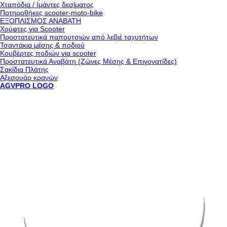
Χταπόδια / Ιμάντες δεσίματος
Ποτηροθήκες scooter-moto-bike
ΕΞΟΠΛΙΣΜΟΣ ΑΝΑΒΑΤΗ
Χούφτες για Scooter
Προστατευτικά παπουτσιών από λεβιέ ταχυτήτων
Τσαντάκια μέσης & ποδιού
Κουβέρτες ποδιών για scooter
Προστατευτικά Αναβάτη (Ζώνες Μέσης & Επιγονατίδες)
Σακίδια Πλάτης
Αξεσουάρ κρανών
AGVPRO LOGO