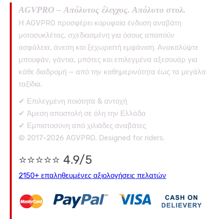
AGVPRO – Απόλυτος έλεγχος. Απόλυτο στυλ.
Η AGVPRO προσφέρει κορυφαία ένδυση αναβάτη
μοτοσυκλέτας, σχεδιασμένη για όσους απαιτούν
ασφάλεια, άνεση και ξεχωριστή εμφάνιση. Ανακαλύψτε
μπουφάν, γάντια, μπότες και επιλεγμένα αξεσουάρ για
κάθε διαδρομή — από την καθημερινότητα έως τα μεγάλα
ταξίδια.
✔ Επιλεγμένη ποιότητα & αντοχή
✔ Άμεση αποστολή σε όλη την Ελλάδα
✔ Εμπιστοσύνη από χιλιάδες αναβάτες
© 2017–2026 AGVPRO. Designed for riders.
⭐⭐⭐⭐⭐ 4.9/5
2150+ επαληθευμένες αξιολογήσεις πελατών