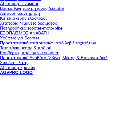
Αξεσουάρ Πινακίδας
Βάσεις Κινητών μηχανής /scooter
Λίπανση-Συντήρηση
Κίτ επισκευής ελαστικών
Χταπόδια / Ιμάντες δεσίματος
Ποτηροθήκες scooter-moto-bike
ΕΞΟΠΛΙΣΜΟΣ ΑΝΑΒΑΤΗ
Χούφτες για Scooter
Προστατευτικά παπουτσιών από λεβιέ ταχυτήτων
Τσαντάκια μέσης & ποδιού
Κουβέρτες ποδιών για scooter
Προστατευτικά Αναβάτη (Ζώνες Μέσης & Επιγονατίδες)
Σακίδια Πλάτης
Αξεσουάρ κρανών
AGVPRO LOGO