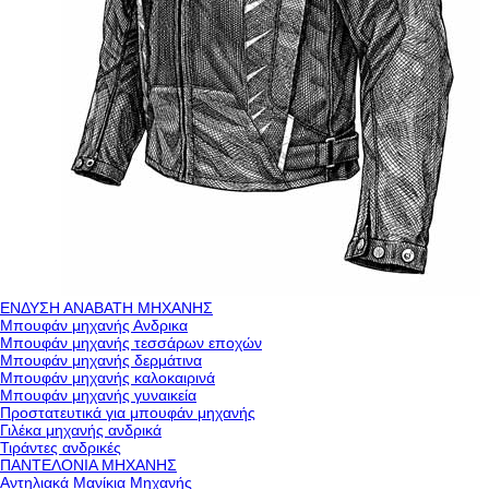
ΕΝΔΥΣΗ ΑΝΑΒΑΤΗ ΜΗΧΑΝΗΣ
Μπουφάν μηχανής Ανδρικα
Μπουφάν μηχανής τεσσάρων εποχών
Μπουφάν μηχανής δερμάτινα
Μπουφάν μηχανής καλοκαιρινά
Μπουφάν μηχανής γυναικεία
Προστατευτικά για μπουφάν μηχανής
Γιλέκα μηχανής ανδρικά
Τιράντες ανδρικές
ΠΑΝΤΕΛΟΝΙΑ ΜΗΧΑΝΗΣ
Αντηλιακά Μανίκια Μηχανής