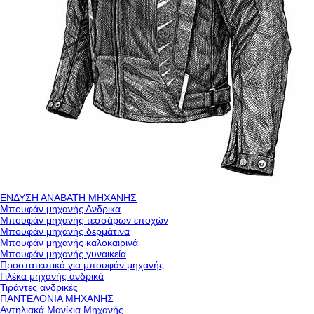
ΕΝΔΥΣΗ ΑΝΑΒΑΤΗ ΜΗΧΑΝΗΣ
Μπουφάν μηχανής Ανδρικα
Μπουφάν μηχανής τεσσάρων εποχών
Μπουφάν μηχανής δερμάτινα
Μπουφάν μηχανής καλοκαιρινά
Μπουφάν μηχανής γυναικεία
Προστατευτικά για μπουφάν μηχανής
Γιλέκα μηχανής ανδρικά
Τιράντες ανδρικές
ΠΑΝΤΕΛΟΝΙΑ ΜΗΧΑΝΗΣ
Αντηλιακά Μανίκια Μηχανής