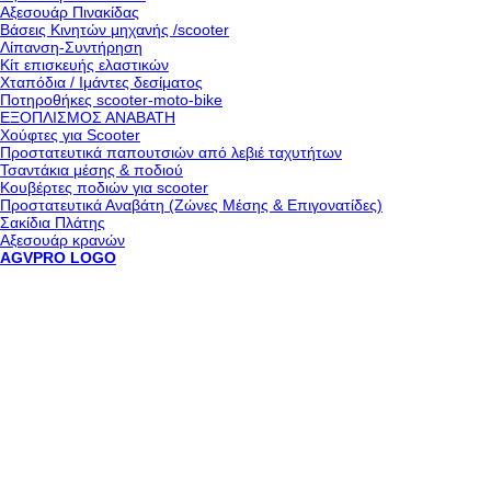
Αξεσουάρ Πινακίδας
Βάσεις Κινητών μηχανής /scooter
Λίπανση-Συντήρηση
Κίτ επισκευής ελαστικών
Χταπόδια / Ιμάντες δεσίματος
Ποτηροθήκες scooter-moto-bike
ΕΞΟΠΛΙΣΜΟΣ ΑΝΑΒΑΤΗ
Χούφτες για Scooter
Προστατευτικά παπουτσιών από λεβιέ ταχυτήτων
Τσαντάκια μέσης & ποδιού
Κουβέρτες ποδιών για scooter
Προστατευτικά Αναβάτη (Ζώνες Μέσης & Επιγονατίδες)
Σακίδια Πλάτης
Αξεσουάρ κρανών
AGVPRO LOGO