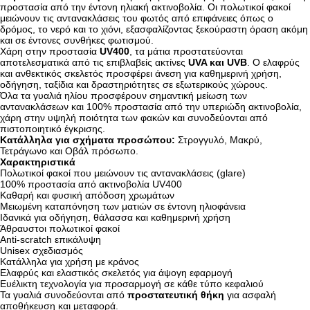
προστασία από την έντονη ηλιακή ακτινοβολία. Οι πολωτικοί φακοί
μειώνουν τις αντανακλάσεις του φωτός από επιφάνειες όπως ο
δρόμος, το νερό και το χιόνι, εξασφαλίζοντας ξεκούραστη όραση ακόμη
και σε έντονες συνθήκες φωτισμού.
Χάρη στην προστασία
UV400
, τα μάτια προστατεύονται
αποτελεσματικά από τις επιβλαβείς ακτίνες
UVA και UVB
. Ο ελαφρύς
και ανθεκτικός σκελετός προσφέρει άνεση για καθημερινή χρήση,
οδήγηση, ταξίδια και δραστηριότητες σε εξωτερικούς χώρους.
Όλα τα γυαλιά ηλίου προσφέρουν σημαντική μείωση των
αντανακλάσεων και 100% προστασία από την υπεριώδη ακτινοβολία,
χάρη στην υψηλή ποιότητα των φακών και συνοδεύονται από
πιστοποιητικό έγκρισης.
Κατάλληλα για σχήματα προσώπου:
Στρογγυλό, Μακρύ,
Τετράγωνο και Οβάλ πρόσωπο.
Χαρακτηριστικά
Πολωτικοί φακοί που μειώνουν τις αντανακλάσεις (glare)
100% προστασία από ακτινοβολία UV400
Καθαρή και φυσική απόδοση χρωμάτων
Μειωμένη καταπόνηση των ματιών σε έντονη ηλιοφάνεια
Ιδανικά για οδήγηση, θάλασσα και καθημερινή χρήση
Άθραυστοι πολωτικοί φακοί
Anti-scratch επικάλυψη
Unisex σχεδιασμός
Κατάλληλα για χρήση με κράνος
Ελαφρύς και ελαστικός σκελετός για άψογη εφαρμογή
Ευέλικτη τεχνολογία για προσαρμογή σε κάθε τύπο κεφαλιού
Τα γυαλιά συνοδεύονται από
προστατευτική θήκη
για ασφαλή
αποθήκευση και μεταφορά.