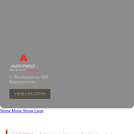
Λ. Βουλιαγμένης 583,
Αργυρούπολη
VIEW LOCATION
Show More
Show Less