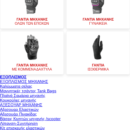
ΓΑΝΤΙΑ ΜΗΧΑΝΗΣ
ΓΑΝΤΙΑ ΜΗΧΑΝΗΣ
ΟΛΩΝ ΤΩΝ ΕΠΟΧΩΝ
ΓΥΝΑΙΚΕΙΑ
ΓΑΝΤΙΑ ΜΗΧΑΝΗΣ
ΓΑΝΤΙΑ
ΜΕ ΚΟΜΜΕΝΑ ΔΑΧΤΥΛΑ
ΙΣΟΘΕΡΜΙΚΑ
ΕΞΟΠΛΙΣΜΟΣ
ΕΞΟΠΛΙΣΜΟΣ ΜΗΧΑΝΗΣ
Καλύμματα σέλας
Μαγνητικές τσάντες Tank Bags
Πλαϊνά Σαμάρια μηχανής
Κουκούλες μηχανής
ΑΞΕΣΟΥΑΡ ΜΗΧΑΝΗΣ
Αξεσουαρ Ελαστικών
Αξεσουάρ Πινακίδας
Βάσεις Κινητών μηχανής /scooter
Λίπανση-Συντήρηση
Κίτ επισκευής ελαστικών