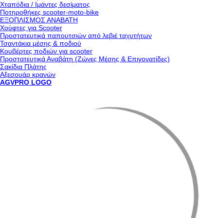
Χταπόδια / Ιμάντες δεσίματος
Ποτηροθήκες scooter-moto-bike
ΕΞΟΠΛΙΣΜΟΣ ΑΝΑΒΑΤΗ
Χούφτες για Scooter
Προστατευτικά παπουτσιών από λεβιέ ταχυτήτων
Τσαντάκια μέσης & ποδιού
Κουβέρτες ποδιών για scooter
Προστατευτικά Αναβάτη (Ζώνες Μέσης & Επιγονατίδες)
Σακίδια Πλάτης
Αξεσουάρ κρανών
AGVPRO LOGO