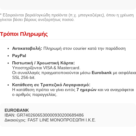
* Εξαιρούνται βαριά/ογκώδη προϊόντα (π.χ. μπαγκαζιέρες), όπου η χρέωση
γίνεται βάσει βάρους ανεξαρτήτως ποσού.
Τρόποι Πληρωμής
Αντικαταβολή:
Πληρωμή στον courier κατά την παράδοση
PayPal
Πιστωτική / Χρεωστική Κάρτα:
Υποστηρίζονται VISA & Mastercard.
Οι συναλλαγές πραγματοποιούνται μέσω
Eurobank
με ασφάλεια
SSL 256-bit.
Κατάθεση σε Τραπεζικό Λογαριασμό:
Η κατάθεση πρέπει να γίνει εντός
7 ημερών
και να αναγράφεται
ο αριθμός παραγγελίας.
EUROBANK
IBAN: GR7402606530000930200689486
Δικαιούχος: FAST LINE ΜΟΝΟΠΡΟΣΩΠΗ Ι.Κ.Ε.