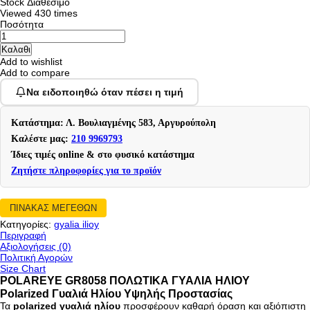
Stock
Διαθέσιμο
Viewed
430 times
Ποσότητα
Add to wishlist
Add to compare
Να ειδοποιηθώ όταν πέσει η τιμή
Κατάστημα: Λ. Βουλιαγμένης 583, Αργυρούπολη
Καλέστε μας:
210 9969793
Ίδιες τιμές online & στο φυσικό κατάστημα
Ζητήστε πληροφορίες για το προϊόν
ΠΙΝΑΚΑΣ ΜΕΓΕΘΩΝ
Κατηγορίες:
gyalia ilioy
Περιγραφή
Αξιολογήσεις (0)
Πολιτική Αγορών
Size Chart
POLAREYE GR8058 ΠΟΛΩΤΙΚΑ ΓΥΑΛΙΑ ΗΛΙΟΥ
Polarized Γυαλιά Ηλίου Υψηλής Προστασίας
Τα
polarized γυαλιά ηλίου
προσφέρουν καθαρή όραση και αξιόπιστη