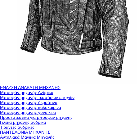
ΕΝΔΥΣΗ ΑΝΑΒΑΤΗ ΜΗΧΑΝΗΣ
Μπουφάν μηχανής Ανδρικα
Μπουφάν μηχανής τεσσάρων εποχών
Μπουφάν μηχανής δερμάτινα
Μπουφάν μηχανής καλοκαιρινά
Μπουφάν μηχανής γυναικεία
Προστατευτικά για μπουφάν μηχανής
Γιλέκα μηχανής ανδρικά
Τιράντες ανδρικές
ΠΑΝΤΕΛΟΝΙΑ ΜΗΧΑΝΗΣ
Αντηλιακά Μανίκια Μηχανής