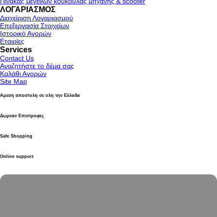
Πίνακας μεγεθών κουκούλας μηχανής & scooter
ΛΟΓΑΡΙΑΣΜΟΣ
Διαχείριση Λογαριασμού
Επεξεργασία Στοιχείων
Ιστορικό Αγορών
Εταιρίες
Services
Contact Us
Αναζητήστε το δέμα σας
Καλάθι Αγορών
Site Map
Αμεση αποστολη σε ολη την Ελλαδα
Δωρεαν Επιστροφες
Safe Shopping
Online support