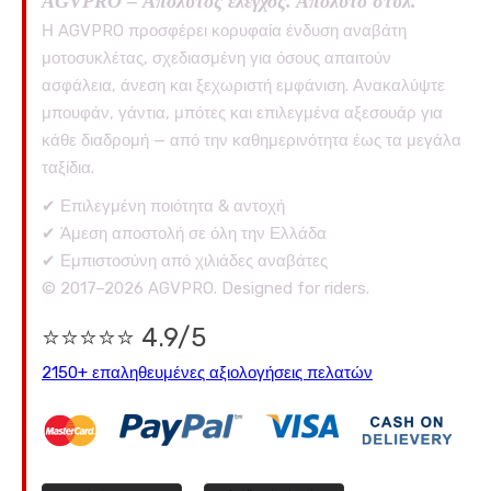
AGVPRO – Απόλυτος έλεγχος. Απόλυτο στυλ.
Η AGVPRO προσφέρει κορυφαία ένδυση αναβάτη
μοτοσυκλέτας, σχεδιασμένη για όσους απαιτούν
ασφάλεια, άνεση και ξεχωριστή εμφάνιση. Ανακαλύψτε
μπουφάν, γάντια, μπότες και επιλεγμένα αξεσουάρ για
κάθε διαδρομή — από την καθημερινότητα έως τα μεγάλα
ταξίδια.
✔ Επιλεγμένη ποιότητα & αντοχή
✔ Άμεση αποστολή σε όλη την Ελλάδα
✔ Εμπιστοσύνη από χιλιάδες αναβάτες
© 2017–2026 AGVPRO. Designed for riders.
⭐⭐⭐⭐⭐ 4.9/5
2150+ επαληθευμένες αξιολογήσεις πελατών