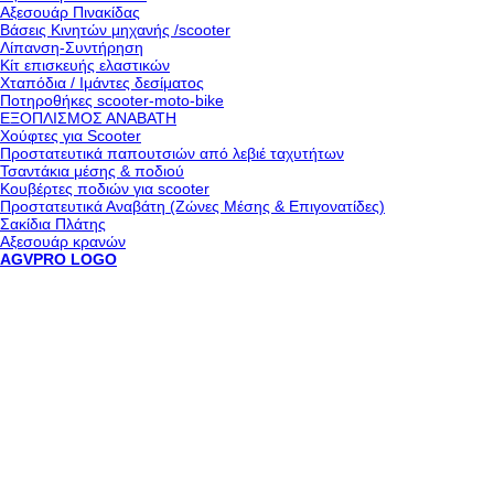
Αξεσουάρ Πινακίδας
Βάσεις Κινητών μηχανής /scooter
Λίπανση-Συντήρηση
Κίτ επισκευής ελαστικών
Χταπόδια / Ιμάντες δεσίματος
Ποτηροθήκες scooter-moto-bike
ΕΞΟΠΛΙΣΜΟΣ ΑΝΑΒΑΤΗ
Χούφτες για Scooter
Προστατευτικά παπουτσιών από λεβιέ ταχυτήτων
Τσαντάκια μέσης & ποδιού
Κουβέρτες ποδιών για scooter
Προστατευτικά Αναβάτη (Ζώνες Μέσης & Επιγονατίδες)
Σακίδια Πλάτης
Αξεσουάρ κρανών
AGVPRO LOGO