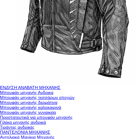
ΕΝΔΥΣΗ ΑΝΑΒΑΤΗ ΜΗΧΑΝΗΣ
Μπουφάν μηχανής Ανδρικα
Μπουφάν μηχανής τεσσάρων εποχών
Μπουφάν μηχανής δερμάτινα
Μπουφάν μηχανής καλοκαιρινά
Μπουφάν μηχανής γυναικεία
Προστατευτικά για μπουφάν μηχανής
Γιλέκα μηχανής ανδρικά
Τιράντες ανδρικές
ΠΑΝΤΕΛΟΝΙΑ ΜΗΧΑΝΗΣ
Αντηλιακά Μανίκια Μηχανής