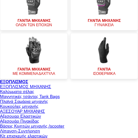
ΓΑΝΤΙΑ ΜΗΧΑΝΗΣ
ΓΑΝΤΙΑ ΜΗΧΑΝΗΣ
ΟΛΩΝ ΤΩΝ ΕΠΟΧΩΝ
ΓΥΝΑΙΚΕΙΑ
ΓΑΝΤΙΑ ΜΗΧΑΝΗΣ
ΓΑΝΤΙΑ
ΜΕ ΚΟΜΜΕΝΑ ΔΑΧΤΥΛΑ
ΙΣΟΘΕΡΜΙΚΑ
ΕΞΟΠΛΙΣΜΟΣ
ΕΞΟΠΛΙΣΜΟΣ ΜΗΧΑΝΗΣ
Καλύμματα σέλας
Μαγνητικές τσάντες Tank Bags
Πλαϊνά Σαμάρια μηχανής
Κουκούλες μηχανής
ΑΞΕΣΟΥΑΡ ΜΗΧΑΝΗΣ
Αξεσουαρ Ελαστικών
Αξεσουάρ Πινακίδας
Βάσεις Κινητών μηχανής /scooter
Λίπανση-Συντήρηση
Κίτ επισκευής ελαστικών