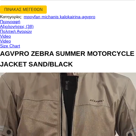
ΠΙΝΑΚΑΣ ΜΕΓΕΘΩΝ
Κατηγορίες:
mpoyfan michanis kalokairina-agvpro
Περιγραφή
Αξιολογήσεις (38)
Πολιτική Αγορών
Video
Video
Size Chart
AGVPRO ZEBRA SUMMER MOTORCYCLE
JACKET SAND/BLACK