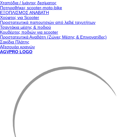
Χταπόδια / Ιμάντες δεσίματος
Ποτηροθήκες scooter-moto-bike
ΕΞΟΠΛΙΣΜΟΣ ΑΝΑΒΑΤΗ
Χούφτες για Scooter
Προστατευτικά παπουτσιών από λεβιέ ταχυτήτων
Τσαντάκια μέσης & ποδιού
Κουβέρτες ποδιών για scooter
Προστατευτικά Αναβάτη (Ζώνες Μέσης & Επιγονατίδες)
Σακίδια Πλάτης
Αξεσουάρ κρανών
AGVPRO LOGO