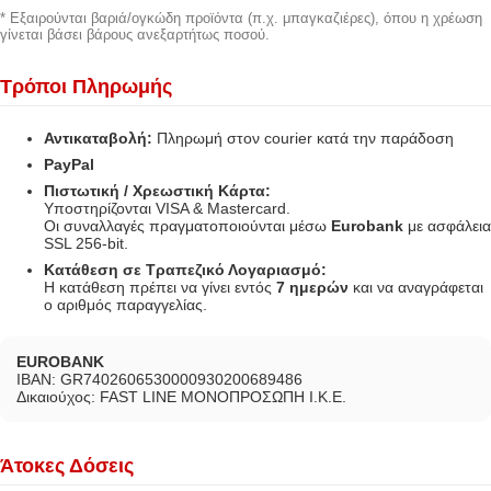
* Εξαιρούνται βαριά/ογκώδη προϊόντα (π.χ. μπαγκαζιέρες), όπου η χρέωση
γίνεται βάσει βάρους ανεξαρτήτως ποσού.
Τρόποι Πληρωμής
Αντικαταβολή:
Πληρωμή στον courier κατά την παράδοση
PayPal
Πιστωτική / Χρεωστική Κάρτα:
Υποστηρίζονται VISA & Mastercard.
Οι συναλλαγές πραγματοποιούνται μέσω
Eurobank
με ασφάλεια
SSL 256-bit.
Κατάθεση σε Τραπεζικό Λογαριασμό:
Η κατάθεση πρέπει να γίνει εντός
7 ημερών
και να αναγράφεται
ο αριθμός παραγγελίας.
EUROBANK
IBAN: GR7402606530000930200689486
Δικαιούχος: FAST LINE ΜΟΝΟΠΡΟΣΩΠΗ Ι.Κ.Ε.
Άτοκες Δόσεις