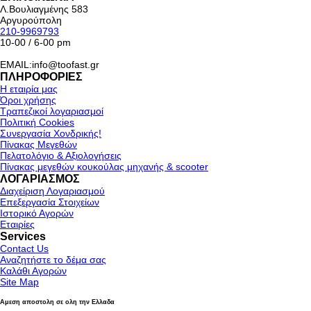
Λ.Βουλιαγμένης 583
Αργυρούπολη
210-9969793
10-00 / 6-00 pm
EMAIL:info@toofast.gr
ΠΛΗΡΟΦΟΡΙΕΣ
Η εταιρία μας
Όροι χρήσης
Τραπεζικοί λογαριασμοί
Πολιτική Cookies
Συνεργασία Χονδρικής!
Πίνακας Μεγεθών
Πελατολόγιο & Αξιολογήσεις
Πίνακας μεγεθών κουκούλας μηχανής & scooter
ΛΟΓΑΡΙΑΣΜΟΣ
Διαχείριση Λογαριασμού
Επεξεργασία Στοιχείων
Ιστορικό Αγορών
Εταιρίες
Services
Contact Us
Αναζητήστε το δέμα σας
Καλάθι Αγορών
Site Map
Αμεση αποστολη σε ολη την Ελλαδα