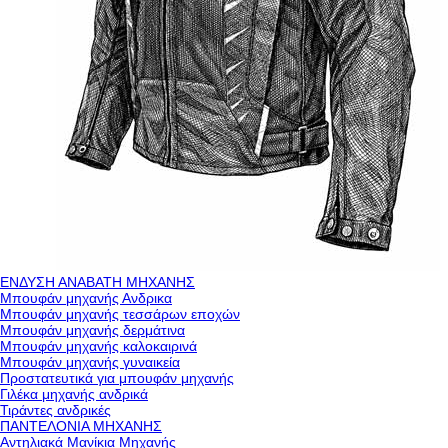
ΕΝΔΥΣΗ ΑΝΑΒΑΤΗ ΜΗΧΑΝΗΣ
Μπουφάν μηχανής Ανδρικα
Μπουφάν μηχανής τεσσάρων εποχών
Μπουφάν μηχανής δερμάτινα
Μπουφάν μηχανής καλοκαιρινά
Μπουφάν μηχανής γυναικεία
Προστατευτικά για μπουφάν μηχανής
Γιλέκα μηχανής ανδρικά
Τιράντες ανδρικές
ΠΑΝΤΕΛΟΝΙΑ ΜΗΧΑΝΗΣ
Αντηλιακά Μανίκια Μηχανής