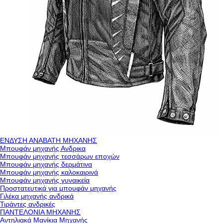
ΕΝΔΥΣΗ ΑΝΑΒΑΤΗ ΜΗΧΑΝΗΣ
Μπουφάν μηχανής Ανδρικα
Μπουφάν μηχανής τεσσάρων εποχών
Μπουφάν μηχανής δερμάτινα
Μπουφάν μηχανής καλοκαιρινά
Μπουφάν μηχανής γυναικεία
Προστατευτικά για μπουφάν μηχανής
Γιλέκα μηχανής ανδρικά
Τιράντες ανδρικές
ΠΑΝΤΕΛΟΝΙΑ ΜΗΧΑΝΗΣ
Αντηλιακά Μανίκια Μηχανής