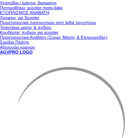
Χταπόδια / Ιμάντες δεσίματος
Ποτηροθήκες scooter-moto-bike
ΕΞΟΠΛΙΣΜΟΣ ΑΝΑΒΑΤΗ
Χούφτες για Scooter
Προστατευτικά παπουτσιών από λεβιέ ταχυτήτων
Τσαντάκια μέσης & ποδιού
Κουβέρτες ποδιών για scooter
Προστατευτικά Αναβάτη (Ζώνες Μέσης & Επιγονατίδες)
Σακίδια Πλάτης
Αξεσουάρ κρανών
AGVPRO LOGO