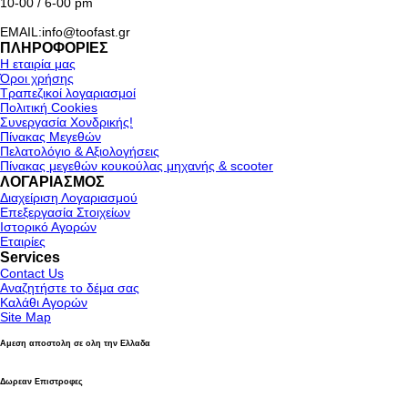
10-00 / 6-00 pm
EMAIL:info@toofast.gr
ΠΛΗΡΟΦΟΡΙΕΣ
Η εταιρία μας
Όροι χρήσης
Τραπεζικοί λογαριασμοί
Πολιτική Cookies
Συνεργασία Χονδρικής!
Πίνακας Μεγεθών
Πελατολόγιο & Αξιολογήσεις
Πίνακας μεγεθών κουκούλας μηχανής & scooter
ΛΟΓΑΡΙΑΣΜΟΣ
Διαχείριση Λογαριασμού
Επεξεργασία Στοιχείων
Ιστορικό Αγορών
Εταιρίες
Services
Contact Us
Αναζητήστε το δέμα σας
Καλάθι Αγορών
Site Map
Αμεση αποστολη σε ολη την Ελλαδα
Δωρεαν Επιστροφες