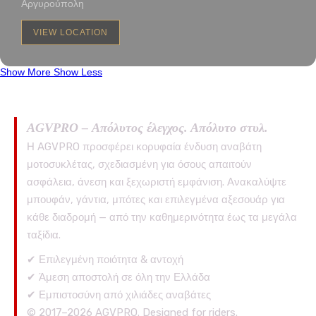
Αργυρούπολη
VIEW LOCATION
Show More
Show Less
AGVPRO – Απόλυτος έλεγχος. Απόλυτο στυλ.
Η AGVPRO προσφέρει κορυφαία ένδυση αναβάτη
μοτοσυκλέτας, σχεδιασμένη για όσους απαιτούν
ασφάλεια, άνεση και ξεχωριστή εμφάνιση. Ανακαλύψτε
μπουφάν, γάντια, μπότες και επιλεγμένα αξεσουάρ για
κάθε διαδρομή — από την καθημερινότητα έως τα μεγάλα
ταξίδια.
✔ Επιλεγμένη ποιότητα & αντοχή
✔ Άμεση αποστολή σε όλη την Ελλάδα
✔ Εμπιστοσύνη από χιλιάδες αναβάτες
© 2017–2026 AGVPRO. Designed for riders.