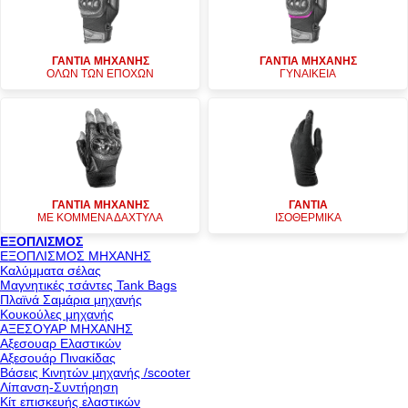
ΓΑΝΤΙΑ ΜΗΧΑΝΗΣ
ΓΑΝΤΙΑ ΜΗΧΑΝΗΣ
ΟΛΩΝ ΤΩΝ ΕΠΟΧΩΝ
ΓΥΝΑΙΚΕΙΑ
ΓΑΝΤΙΑ ΜΗΧΑΝΗΣ
ΓΑΝΤΙΑ
ΜΕ ΚΟΜΜΕΝΑ ΔΑΧΤΥΛΑ
ΙΣΟΘΕΡΜΙΚΑ
ΕΞΟΠΛΙΣΜΟΣ
ΕΞΟΠΛΙΣΜΟΣ ΜΗΧΑΝΗΣ
Καλύμματα σέλας
Μαγνητικές τσάντες Tank Bags
Πλαϊνά Σαμάρια μηχανής
Κουκούλες μηχανής
ΑΞΕΣΟΥΑΡ ΜΗΧΑΝΗΣ
Αξεσουαρ Ελαστικών
Αξεσουάρ Πινακίδας
Βάσεις Κινητών μηχανής /scooter
Λίπανση-Συντήρηση
Κίτ επισκευής ελαστικών