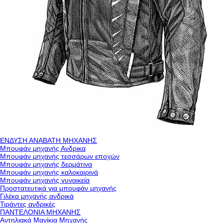
ΕΝΔΥΣΗ ΑΝΑΒΑΤΗ ΜΗΧΑΝΗΣ
Μπουφάν μηχανής Ανδρικα
Μπουφάν μηχανής τεσσάρων εποχών
Μπουφάν μηχανής δερμάτινα
Μπουφάν μηχανής καλοκαιρινά
Μπουφάν μηχανής γυναικεία
Προστατευτικά για μπουφάν μηχανής
Γιλέκα μηχανής ανδρικά
Τιράντες ανδρικές
ΠΑΝΤΕΛΟΝΙΑ ΜΗΧΑΝΗΣ
Αντηλιακά Μανίκια Μηχανής