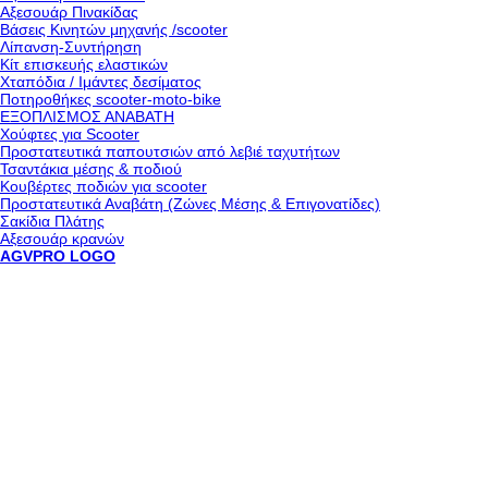
Αξεσουάρ Πινακίδας
Βάσεις Κινητών μηχανής /scooter
Λίπανση-Συντήρηση
Κίτ επισκευής ελαστικών
Χταπόδια / Ιμάντες δεσίματος
Ποτηροθήκες scooter-moto-bike
ΕΞΟΠΛΙΣΜΟΣ ΑΝΑΒΑΤΗ
Χούφτες για Scooter
Προστατευτικά παπουτσιών από λεβιέ ταχυτήτων
Τσαντάκια μέσης & ποδιού
Κουβέρτες ποδιών για scooter
Προστατευτικά Αναβάτη (Ζώνες Μέσης & Επιγονατίδες)
Σακίδια Πλάτης
Αξεσουάρ κρανών
AGVPRO LOGO