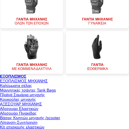
ΓΑΝΤΙΑ ΜΗΧΑΝΗΣ
ΓΑΝΤΙΑ ΜΗΧΑΝΗΣ
ΟΛΩΝ ΤΩΝ ΕΠΟΧΩΝ
ΓΥΝΑΙΚΕΙΑ
ΓΑΝΤΙΑ ΜΗΧΑΝΗΣ
ΓΑΝΤΙΑ
ΜΕ ΚΟΜΜΕΝΑ ΔΑΧΤΥΛΑ
ΙΣΟΘΕΡΜΙΚΑ
ΕΞΟΠΛΙΣΜΟΣ
ΕΞΟΠΛΙΣΜΟΣ ΜΗΧΑΝΗΣ
Καλύμματα σέλας
Μαγνητικές τσάντες Tank Bags
Πλαϊνά Σαμάρια μηχανής
Κουκούλες μηχανής
ΑΞΕΣΟΥΑΡ ΜΗΧΑΝΗΣ
Αξεσουαρ Ελαστικών
Αξεσουάρ Πινακίδας
Βάσεις Κινητών μηχανής /scooter
Λίπανση-Συντήρηση
Κίτ επισκευής ελαστικών