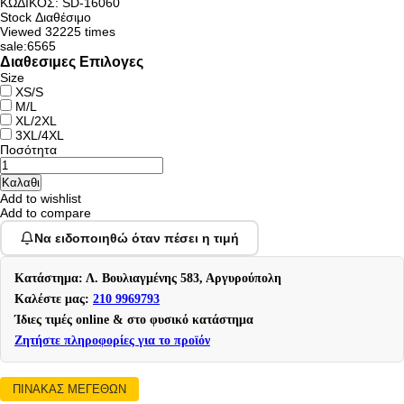
ΚΩΔΙΚΟΣ:
SD-16060
Stock
Διαθέσιμο
Viewed
32225 times
sale:6565
Διαθεσιμες Επιλογες
Size
XS/S
M/L
XL/2XL
3XL/4XL
Ποσότητα
Add to wishlist
Add to compare
Να ειδοποιηθώ όταν πέσει η τιμή
Κατάστημα: Λ. Βουλιαγμένης 583, Αργυρούπολη
Καλέστε μας:
210 9969793
Ίδιες τιμές online & στο φυσικό κατάστημα
Ζητήστε πληροφορίες για το προϊόν
ΠΙΝΑΚΑΣ ΜΕΓΕΘΩΝ