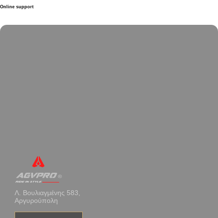
Online support
Λ. Βουλιαγμένης 583,
Αργυρούπολη