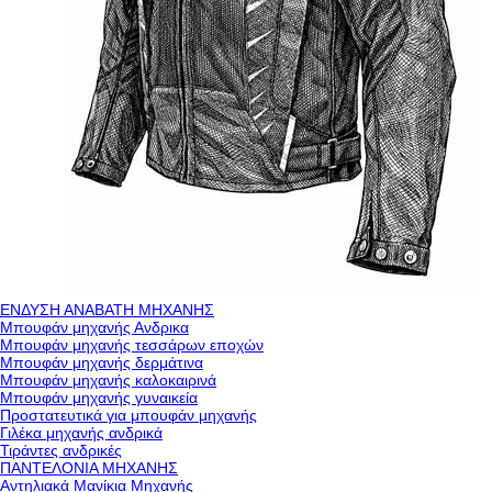
ΕΝΔΥΣΗ ΑΝΑΒΑΤΗ ΜΗΧΑΝΗΣ
Μπουφάν μηχανής Ανδρικα
Μπουφάν μηχανής τεσσάρων εποχών
Μπουφάν μηχανής δερμάτινα
Μπουφάν μηχανής καλοκαιρινά
Μπουφάν μηχανής γυναικεία
Προστατευτικά για μπουφάν μηχανής
Γιλέκα μηχανής ανδρικά
Τιράντες ανδρικές
ΠΑΝΤΕΛΟΝΙΑ ΜΗΧΑΝΗΣ
Αντηλιακά Μανίκια Μηχανής