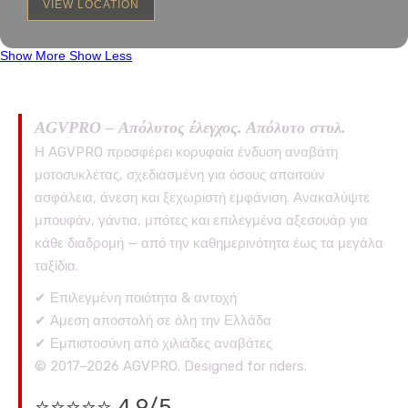
VIEW LOCATION
Show More
Show Less
AGVPRO – Απόλυτος έλεγχος. Απόλυτο στυλ.
Η AGVPRO προσφέρει κορυφαία ένδυση αναβάτη
μοτοσυκλέτας, σχεδιασμένη για όσους απαιτούν
ασφάλεια, άνεση και ξεχωριστή εμφάνιση. Ανακαλύψτε
μπουφάν, γάντια, μπότες και επιλεγμένα αξεσουάρ για
κάθε διαδρομή — από την καθημερινότητα έως τα μεγάλα
ταξίδια.
✔ Επιλεγμένη ποιότητα & αντοχή
✔ Άμεση αποστολή σε όλη την Ελλάδα
✔ Εμπιστοσύνη από χιλιάδες αναβάτες
© 2017–2026 AGVPRO. Designed for riders.
⭐⭐⭐⭐⭐ 4.9/5