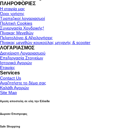
ΠΛΗΡΟΦΟΡΙΕΣ
Η εταιρία μας
Όροι χρήσης
Τραπεζικοί λογαριασμοί
Πολιτική Cookies
Συνεργασία Χονδρικής!
Πίνακας Μεγεθών
Πελατολόγιο & Αξιολογήσεις
Πίνακας μεγεθών κουκούλας μηχανής & scooter
ΛΟΓΑΡΙΑΣΜΟΣ
Διαχείριση Λογαριασμού
Επεξεργασία Στοιχείων
Ιστορικό Αγορών
Εταιρίες
Services
Contact Us
Αναζητήστε το δέμα σας
Καλάθι Αγορών
Site Map
Αμεση αποστολη σε ολη την Ελλαδα
Δωρεαν Επιστροφες
Safe Shopping