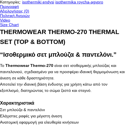
Κατηγορίες:
isothermiki endysi
isothermika roycha-agvpro
Περιγραφή
Αξιολογήσεις (0)
Πολιτική Αγορών
Video
Size Chart
THERMOWEAR THERMO-270 THERMAL
SET (TOP & BOTTOM)
“Ισοθερμικό σετ μπλούζα & παντελόνι.”
Το
Thermowear Thermo-270
είναι σετ ισοθερμικής μπλούζας και
παντελονιού, σχεδιασμένο για να προσφέρει ιδανική θερμομόνωση και
άνεση σε κάθε δραστηριότητα.
Αποτελεί την ιδανική βάση ένδυσης για χρήση κάτω από τον
εξοπλισμό, διατηρώντας το σώμα ζεστό και στεγνό.
Χαρακτηριστικά
Σετ μπλούζα & παντελόνι
Ελάχιστες ραφές για μέγιστη άνεση
Ανατομική εφαρμογή για ελευθερία κινήσεων