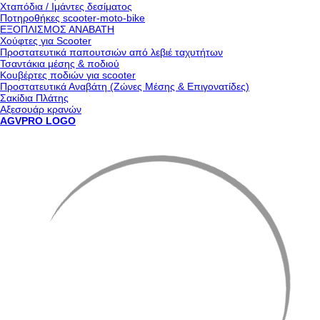
Χταπόδια / Ιμάντες δεσίματος
Ποτηροθήκες scooter-moto-bike
ΕΞΟΠΛΙΣΜΟΣ ΑΝΑΒΑΤΗ
Χούφτες για Scooter
Προστατευτικά παπουτσιών από λεβιέ ταχυτήτων
Τσαντάκια μέσης & ποδιού
Κουβέρτες ποδιών για scooter
Προστατευτικά Αναβάτη (Ζώνες Μέσης & Επιγονατίδες)
Σακίδια Πλάτης
Αξεσουάρ κρανών
AGVPRO LOGO