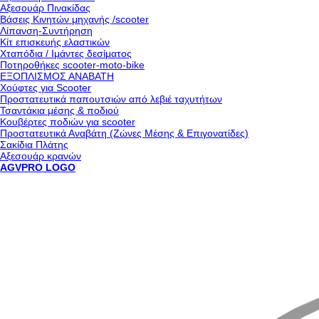
Αξεσουάρ Πινακίδας
Βάσεις Κινητών μηχανής /scooter
Λίπανση-Συντήρηση
Κίτ επισκευής ελαστικών
Χταπόδια / Ιμάντες δεσίματος
Ποτηροθήκες scooter-moto-bike
ΕΞΟΠΛΙΣΜΟΣ ΑΝΑΒΑΤΗ
Χούφτες για Scooter
Προστατευτικά παπουτσιών από λεβιέ ταχυτήτων
Τσαντάκια μέσης & ποδιού
Κουβέρτες ποδιών για scooter
Προστατευτικά Αναβάτη (Ζώνες Μέσης & Επιγονατίδες)
Σακίδια Πλάτης
Αξεσουάρ κρανών
AGVPRO LOGO