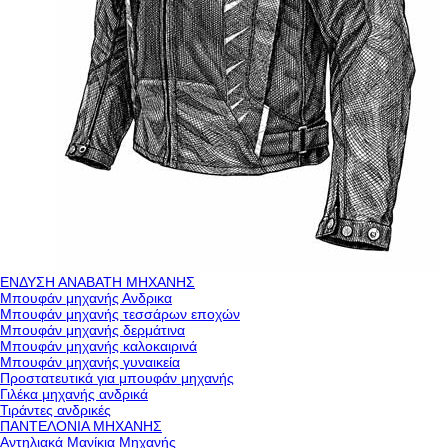
ΕΝΔΥΣΗ ΑΝΑΒΑΤΗ ΜΗΧΑΝΗΣ
Μπουφάν μηχανής Ανδρικα
Μπουφάν μηχανής τεσσάρων εποχών
Μπουφάν μηχανής δερμάτινα
Μπουφάν μηχανής καλοκαιρινά
Μπουφάν μηχανής γυναικεία
Προστατευτικά για μπουφάν μηχανής
Γιλέκα μηχανής ανδρικά
Τιράντες ανδρικές
ΠΑΝΤΕΛΟΝΙΑ ΜΗΧΑΝΗΣ
Αντηλιακά Μανίκια Μηχανής