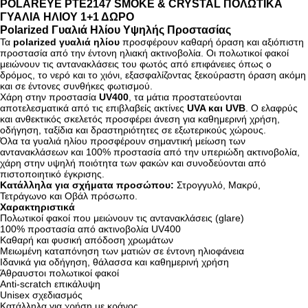
POLAREYE PTE2147 SMOKE & CRYSTAL ΠΟΛΩΤΙΚΑ
ΓΥΑΛΙΑ ΗΛΙΟΥ 1+1 ΔΩΡΟ
Polarized Γυαλιά Ηλίου Υψηλής Προστασίας
Τα
polarized γυαλιά ηλίου
προσφέρουν καθαρή όραση και αξιόπιστη
προστασία από την έντονη ηλιακή ακτινοβολία. Οι πολωτικοί φακοί
μειώνουν τις αντανακλάσεις του φωτός από επιφάνειες όπως ο
δρόμος, το νερό και το χιόνι, εξασφαλίζοντας ξεκούραστη όραση ακόμη
και σε έντονες συνθήκες φωτισμού.
Χάρη στην προστασία
UV400
, τα μάτια προστατεύονται
αποτελεσματικά από τις επιβλαβείς ακτίνες
UVA και UVB
. Ο ελαφρύς
και ανθεκτικός σκελετός προσφέρει άνεση για καθημερινή χρήση,
οδήγηση, ταξίδια και δραστηριότητες σε εξωτερικούς χώρους.
Όλα τα γυαλιά ηλίου προσφέρουν σημαντική μείωση των
αντανακλάσεων και 100% προστασία από την υπεριώδη ακτινοβολία,
χάρη στην υψηλή ποιότητα των φακών και συνοδεύονται από
πιστοποιητικό έγκρισης.
Κατάλληλα για σχήματα προσώπου:
Στρογγυλό, Μακρύ,
Τετράγωνο και Οβάλ πρόσωπο.
Χαρακτηριστικά
Πολωτικοί φακοί που μειώνουν τις αντανακλάσεις (glare)
100% προστασία από ακτινοβολία UV400
Καθαρή και φυσική απόδοση χρωμάτων
Μειωμένη καταπόνηση των ματιών σε έντονη ηλιοφάνεια
Ιδανικά για οδήγηση, θάλασσα και καθημερινή χρήση
Άθραυστοι πολωτικοί φακοί
Anti-scratch επικάλυψη
Unisex σχεδιασμός
Κατάλληλα για χρήση με κράνος