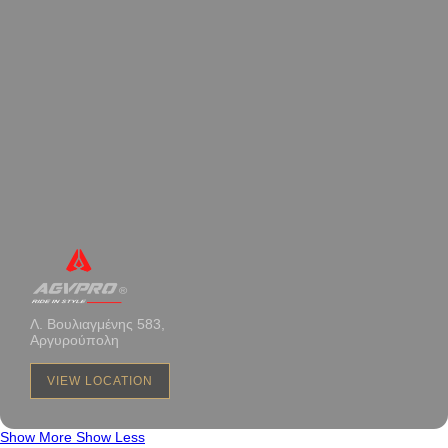
Λ. Βουλιαγμένης 583,
Αργυρούπολη
VIEW LOCATION
Show More
Show Less