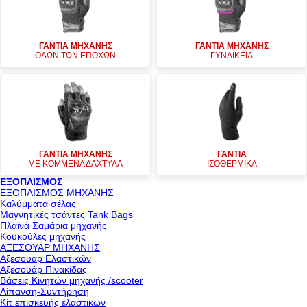
ΓΑΝΤΙΑ ΜΗΧΑΝΗΣ
ΓΑΝΤΙΑ ΜΗΧΑΝΗΣ
ΟΛΩΝ ΤΩΝ ΕΠΟΧΩΝ
ΓΥΝΑΙΚΕΙΑ
ΓΑΝΤΙΑ ΜΗΧΑΝΗΣ
ΓΑΝΤΙΑ
ΜΕ ΚΟΜΜΕΝΑ ΔΑΧΤΥΛΑ
ΙΣΟΘΕΡΜΙΚΑ
ΕΞΟΠΛΙΣΜΟΣ
ΕΞΟΠΛΙΣΜΟΣ ΜΗΧΑΝΗΣ
Καλύμματα σέλας
Μαγνητικές τσάντες Tank Bags
Πλαϊνά Σαμάρια μηχανής
Κουκούλες μηχανής
ΑΞΕΣΟΥΑΡ ΜΗΧΑΝΗΣ
Αξεσουαρ Ελαστικών
Αξεσουάρ Πινακίδας
Βάσεις Κινητών μηχανής /scooter
Λίπανση-Συντήρηση
Κίτ επισκευής ελαστικών