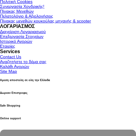
Πολιτική Cookies
Συνεργασία Χονδρικής!
Πίνακας Μεγεθών
Πελατολόγιο & Αξιολογήσεις
Πίνακας μεγεθών κουκούλας μηχανής & scooter
ΛΟΓΑΡΙΑΣΜΟΣ
Διαχείριση Λογαριασμού
Επεξεργασία Στοιχείων
Ιστορικό Αγορών
Εταιρίες
Services
Contact Us
Αναζητήστε το δέμα σας
Καλάθι Αγορών
Site Map
Αμεση αποστολη σε ολη την Ελλαδα
Δωρεαν Επιστροφες
Safe Shopping
Online support