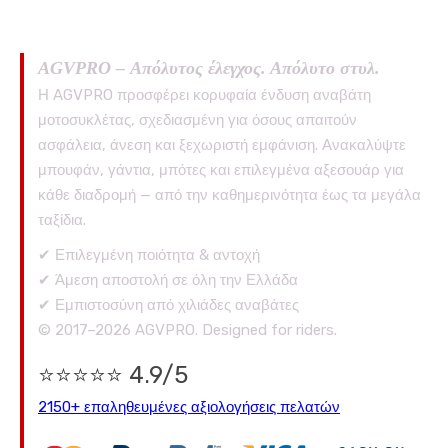
AGVPRO – Απόλυτος έλεγχος. Απόλυτο στυλ.
Η AGVPRO προσφέρει κορυφαία ένδυση αναβάτη
μοτοσυκλέτας, σχεδιασμένη για όσους απαιτούν
ασφάλεια, άνεση και ξεχωριστή εμφάνιση. Ανακαλύψτε
μπουφάν, γάντια, μπότες και επιλεγμένα αξεσουάρ για
κάθε διαδρομή — από την καθημερινότητα έως τα μεγάλα
ταξίδια.
✔ Επιλεγμένη ποιότητα & αντοχή
✔ Άμεση αποστολή σε όλη την Ελλάδα
✔ Εμπιστοσύνη από χιλιάδες αναβάτες
© 2017–2026 AGVPRO. Designed for riders.
⭐⭐⭐⭐⭐ 4.9/5
2150+ επαληθευμένες αξιολογήσεις πελατών