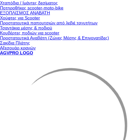
Χταπόδια / Ιμάντες δεσίματος
Ποτηροθήκες scooter-moto-bike
ΕΞΟΠΛΙΣΜΟΣ ΑΝΑΒΑΤΗ
Χούφτες για Scooter
Προστατευτικά παπουτσιών από λεβιέ ταχυτήτων
Τσαντάκια μέσης & ποδιού
Κουβέρτες ποδιών για scooter
Προστατευτικά Αναβάτη (Ζώνες Μέσης & Επιγονατίδες)
Σακίδια Πλάτης
Αξεσουάρ κρανών
AGVPRO LOGO