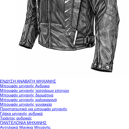
ΕΝΔΥΣΗ ΑΝΑΒΑΤΗ ΜΗΧΑΝΗΣ
Μπουφάν μηχανής Ανδρικα
Μπουφάν μηχανής τεσσάρων εποχών
Μπουφάν μηχανής δερμάτινα
Μπουφάν μηχανής καλοκαιρινά
Μπουφάν μηχανής γυναικεία
Προστατευτικά για μπουφάν μηχανής
Γιλέκα μηχανής ανδρικά
Τιράντες ανδρικές
ΠΑΝΤΕΛΟΝΙΑ ΜΗΧΑΝΗΣ
Αντηλιακά Μανίκια Μηχανής