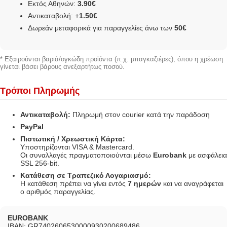
Εκτός Αθηνών:
3.90€
Αντικαταβολή: +
1.50€
Δωρεάν μεταφορικά για παραγγελίες άνω των
50€
* Εξαιρούνται βαριά/ογκώδη προϊόντα (π.χ. μπαγκαζιέρες), όπου η χρέωση
γίνεται βάσει βάρους ανεξαρτήτως ποσού.
Τρόποι Πληρωμής
Αντικαταβολή:
Πληρωμή στον courier κατά την παράδοση
PayPal
Πιστωτική / Χρεωστική Κάρτα:
Υποστηρίζονται VISA & Mastercard.
Οι συναλλαγές πραγματοποιούνται μέσω
Eurobank
με ασφάλεια
SSL 256-bit.
Κατάθεση σε Τραπεζικό Λογαριασμό:
Η κατάθεση πρέπει να γίνει εντός
7 ημερών
και να αναγράφεται
ο αριθμός παραγγελίας.
EUROBANK
IBAN: GR7402606530000930200689486