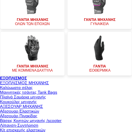
ΓΑΝΤΙΑ ΜΗΧΑΝΗΣ
ΓΑΝΤΙΑ ΜΗΧΑΝΗΣ
ΟΛΩΝ ΤΩΝ ΕΠΟΧΩΝ
ΓΥΝΑΙΚΕΙΑ
ΓΑΝΤΙΑ ΜΗΧΑΝΗΣ
ΓΑΝΤΙΑ
ΜΕ ΚΟΜΜΕΝΑ ΔΑΧΤΥΛΑ
ΙΣΟΘΕΡΜΙΚΑ
ΕΞΟΠΛΙΣΜΟΣ
ΕΞΟΠΛΙΣΜΟΣ ΜΗΧΑΝΗΣ
Καλύμματα σέλας
Μαγνητικές τσάντες Tank Bags
Πλαϊνά Σαμάρια μηχανής
Κουκούλες μηχανής
ΑΞΕΣΟΥΑΡ ΜΗΧΑΝΗΣ
Αξεσουαρ Ελαστικών
Αξεσουάρ Πινακίδας
Βάσεις Κινητών μηχανής /scooter
Λίπανση-Συντήρηση
Κίτ επισκευής ελαστικών