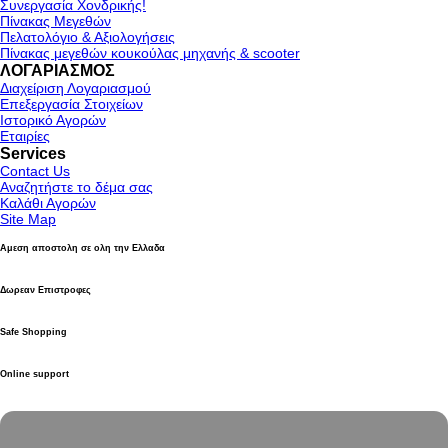
Συνεργασία Χονδρικής!
Πίνακας Μεγεθών
Πελατολόγιο & Αξιολογήσεις
Πίνακας μεγεθών κουκούλας μηχανής & scooter
ΛΟΓΑΡΙΑΣΜΟΣ
Διαχείριση Λογαριασμού
Επεξεργασία Στοιχείων
Ιστορικό Αγορών
Εταιρίες
Services
Contact Us
Αναζητήστε το δέμα σας
Καλάθι Αγορών
Site Map
Αμεση αποστολη σε ολη την Ελλαδα
Δωρεαν Επιστροφες
Safe Shopping
Online support