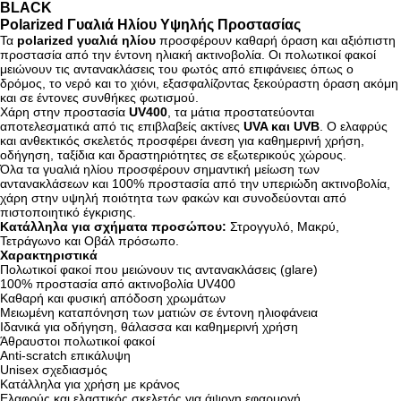
BLACK
Polarized Γυαλιά Ηλίου Υψηλής Προστασίας
Τα
polarized γυαλιά ηλίου
προσφέρουν καθαρή όραση και αξιόπιστη
προστασία από την έντονη ηλιακή ακτινοβολία. Οι πολωτικοί φακοί
μειώνουν τις αντανακλάσεις του φωτός από επιφάνειες όπως ο
δρόμος, το νερό και το χιόνι, εξασφαλίζοντας ξεκούραστη όραση ακόμη
και σε έντονες συνθήκες φωτισμού.
Χάρη στην προστασία
UV400
, τα μάτια προστατεύονται
αποτελεσματικά από τις επιβλαβείς ακτίνες
UVA και UVB
. Ο ελαφρύς
και ανθεκτικός σκελετός προσφέρει άνεση για καθημερινή χρήση,
οδήγηση, ταξίδια και δραστηριότητες σε εξωτερικούς χώρους.
Όλα τα γυαλιά ηλίου προσφέρουν σημαντική μείωση των
αντανακλάσεων και 100% προστασία από την υπεριώδη ακτινοβολία,
χάρη στην υψηλή ποιότητα των φακών και συνοδεύονται από
πιστοποιητικό έγκρισης.
Κατάλληλα για σχήματα προσώπου:
Στρογγυλό, Μακρύ,
Τετράγωνο και Οβάλ πρόσωπο.
Χαρακτηριστικά
Πολωτικοί φακοί που μειώνουν τις αντανακλάσεις (glare)
100% προστασία από ακτινοβολία UV400
Καθαρή και φυσική απόδοση χρωμάτων
Μειωμένη καταπόνηση των ματιών σε έντονη ηλιοφάνεια
Ιδανικά για οδήγηση, θάλασσα και καθημερινή χρήση
Άθραυστοι πολωτικοί φακοί
Anti-scratch επικάλυψη
Unisex σχεδιασμός
Κατάλληλα για χρήση με κράνος
Ελαφρύς και ελαστικός σκελετός για άψογη εφαρμογή