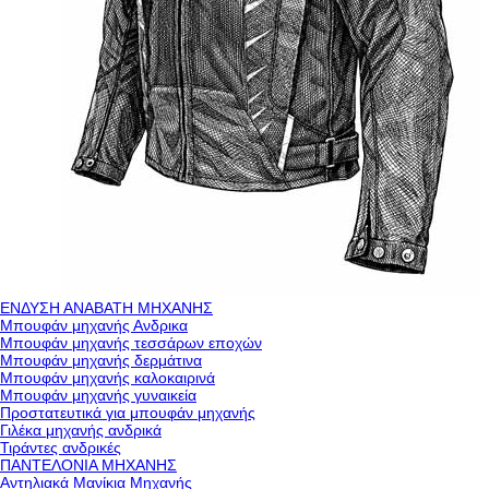
ΕΝΔΥΣΗ ΑΝΑΒΑΤΗ ΜΗΧΑΝΗΣ
Μπουφάν μηχανής Ανδρικα
Μπουφάν μηχανής τεσσάρων εποχών
Μπουφάν μηχανής δερμάτινα
Μπουφάν μηχανής καλοκαιρινά
Μπουφάν μηχανής γυναικεία
Προστατευτικά για μπουφάν μηχανής
Γιλέκα μηχανής ανδρικά
Τιράντες ανδρικές
ΠΑΝΤΕΛΟΝΙΑ ΜΗΧΑΝΗΣ
Αντηλιακά Μανίκια Μηχανής