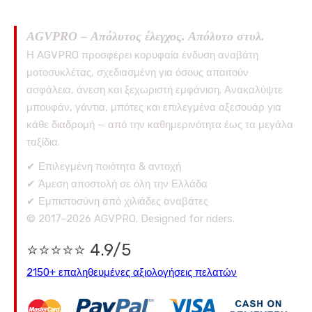
AGVPRO – Απόλυτος έλεγχος. Απόλυτο στυλ.
Η AGVPRO προσφέρει κορυφαία ένδυση αναβάτη
μοτοσυκλέτας, σχεδιασμένη για όσους απαιτούν
ασφάλεια, άνεση και ξεχωριστή εμφάνιση. Ανακαλύψτε
μπουφάν, γάντια, μπότες και επιλεγμένα αξεσουάρ για
κάθε διαδρομή — από την καθημερινότητα έως τα μεγάλα
ταξίδια.
✔ Επιλεγμένη ποιότητα & αντοχή
✔ Άμεση αποστολή σε όλη την Ελλάδα
✔ Εμπιστοσύνη από χιλιάδες αναβάτες
© 2017–2026 AGVPRO. Designed for riders.
⭐⭐⭐⭐⭐ 4.9/5
2150+ επαληθευμένες αξιολογήσεις πελατών