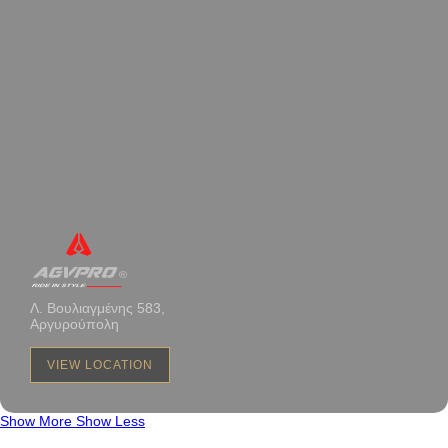
Λ. Βουλιαγμένης 583,
Αργυρούπολη
VIEW LOCATION
Show More
Show Less