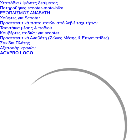
Χταπόδια / Ιμάντες δεσίματος
Ποτηροθήκες scooter-moto-bike
ΕΞΟΠΛΙΣΜΟΣ ΑΝΑΒΑΤΗ
Χούφτες για Scooter
Προστατευτικά παπουτσιών από λεβιέ ταχυτήτων
Τσαντάκια μέσης & ποδιού
Κουβέρτες ποδιών για scooter
Προστατευτικά Αναβάτη (Ζώνες Μέσης & Επιγονατίδες)
Σακίδια Πλάτης
Αξεσουάρ κρανών
AGVPRO LOGO