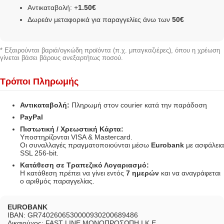
Αντικαταβολή: +
1.50€
Δωρεάν μεταφορικά για παραγγελίες άνω των
50€
* Εξαιρούνται βαριά/ογκώδη προϊόντα (π.χ. μπαγκαζιέρες), όπου η χρέωση
γίνεται βάσει βάρους ανεξαρτήτως ποσού.
Τρόποι Πληρωμής
Αντικαταβολή:
Πληρωμή στον courier κατά την παράδοση
PayPal
Πιστωτική / Χρεωστική Κάρτα:
Υποστηρίζονται VISA & Mastercard.
Οι συναλλαγές πραγματοποιούνται μέσω
Eurobank
με ασφάλεια
SSL 256-bit.
Κατάθεση σε Τραπεζικό Λογαριασμό:
Η κατάθεση πρέπει να γίνει εντός
7 ημερών
και να αναγράφεται
ο αριθμός παραγγελίας.
EUROBANK
IBAN: GR7402606530000930200689486
Δικαιούχος: FAST LINE ΜΟΝΟΠΡΟΣΩΠΗ Ι.Κ.Ε.