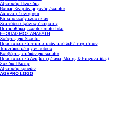
Αξεσουάρ Πινακίδας
Βάσεις Κινητών μηχανής /scooter
Λίπανση-Συντήρηση
Κίτ επισκευής ελαστικών
Χταπόδια / Ιμάντες δεσίματος
Ποτηροθήκες scooter-moto-bike
ΕΞΟΠΛΙΣΜΟΣ ΑΝΑΒΑΤΗ
Χούφτες για Scooter
Προστατευτικά παπουτσιών από λεβιέ ταχυτήτων
Τσαντάκια μέσης & ποδιού
Κουβέρτες ποδιών για scooter
Προστατευτικά Αναβάτη (Ζώνες Μέσης & Επιγονατίδες)
Σακίδια Πλάτης
Αξεσουάρ κρανών
AGVPRO LOGO