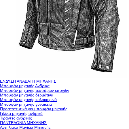
ΕΝΔΥΣΗ ΑΝΑΒΑΤΗ ΜΗΧΑΝΗΣ
Μπουφάν μηχανής Ανδρικα
Μπουφάν μηχανής τεσσάρων εποχών
Μπουφάν μηχανής δερμάτινα
Μπουφάν μηχανής καλοκαιρινά
Μπουφάν μηχανής γυναικεία
Προστατευτικά για μπουφάν μηχανής
Γιλέκα μηχανής ανδρικά
Τιράντες ανδρικές
ΠΑΝΤΕΛΟΝΙΑ ΜΗΧΑΝΗΣ
Αντηλιακά Μανίκια Μηχανής