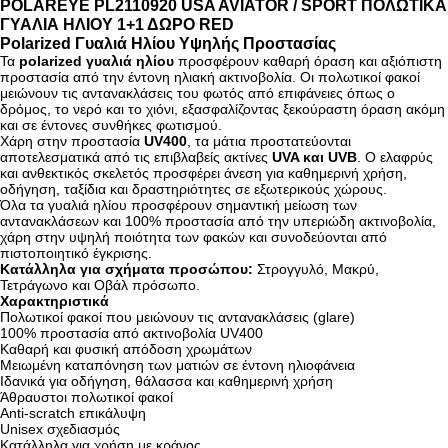
POLAREYE PL2110920 USA AVIATOR / SPORT ΠΟΛΩΤΙΚΑ
ΓΥΑΛΙΑ ΗΛΙΟΥ 1+1 ΔΩΡΟ RED
Polarized Γυαλιά Ηλίου Υψηλής Προστασίας
Τα
polarized γυαλιά ηλίου
προσφέρουν καθαρή όραση και αξιόπιστη
προστασία από την έντονη ηλιακή ακτινοβολία. Οι πολωτικοί φακοί
μειώνουν τις αντανακλάσεις του φωτός από επιφάνειες όπως ο
δρόμος, το νερό και το χιόνι, εξασφαλίζοντας ξεκούραστη όραση ακόμη
και σε έντονες συνθήκες φωτισμού.
Χάρη στην προστασία
UV400
, τα μάτια προστατεύονται
αποτελεσματικά από τις επιβλαβείς ακτίνες
UVA και UVB
. Ο ελαφρύς
και ανθεκτικός σκελετός προσφέρει άνεση για καθημερινή χρήση,
οδήγηση, ταξίδια και δραστηριότητες σε εξωτερικούς χώρους.
Όλα τα γυαλιά ηλίου προσφέρουν σημαντική μείωση των
αντανακλάσεων και 100% προστασία από την υπεριώδη ακτινοβολία,
χάρη στην υψηλή ποιότητα των φακών και συνοδεύονται από
πιστοποιητικό έγκρισης.
Κατάλληλα για σχήματα προσώπου:
Στρογγυλό, Μακρύ,
Τετράγωνο και Οβάλ πρόσωπο.
Χαρακτηριστικά
Πολωτικοί φακοί που μειώνουν τις αντανακλάσεις (glare)
100% προστασία από ακτινοβολία UV400
Καθαρή και φυσική απόδοση χρωμάτων
Μειωμένη καταπόνηση των ματιών σε έντονη ηλιοφάνεια
Ιδανικά για οδήγηση, θάλασσα και καθημερινή χρήση
Άθραυστοι πολωτικοί φακοί
Anti-scratch επικάλυψη
Unisex σχεδιασμός
Κατάλληλα για χρήση με κράνος