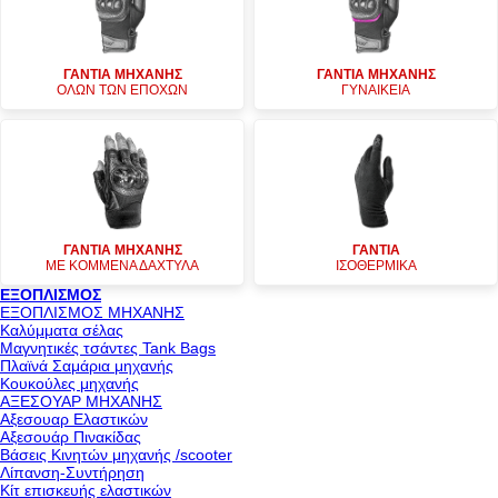
ΓΑΝΤΙΑ ΜΗΧΑΝΗΣ
ΓΑΝΤΙΑ ΜΗΧΑΝΗΣ
ΟΛΩΝ ΤΩΝ ΕΠΟΧΩΝ
ΓΥΝΑΙΚΕΙΑ
ΓΑΝΤΙΑ ΜΗΧΑΝΗΣ
ΓΑΝΤΙΑ
ΜΕ ΚΟΜΜΕΝΑ ΔΑΧΤΥΛΑ
ΙΣΟΘΕΡΜΙΚΑ
ΕΞΟΠΛΙΣΜΟΣ
ΕΞΟΠΛΙΣΜΟΣ ΜΗΧΑΝΗΣ
Καλύμματα σέλας
Μαγνητικές τσάντες Tank Bags
Πλαϊνά Σαμάρια μηχανής
Κουκούλες μηχανής
ΑΞΕΣΟΥΑΡ ΜΗΧΑΝΗΣ
Αξεσουαρ Ελαστικών
Αξεσουάρ Πινακίδας
Βάσεις Κινητών μηχανής /scooter
Λίπανση-Συντήρηση
Κίτ επισκευής ελαστικών