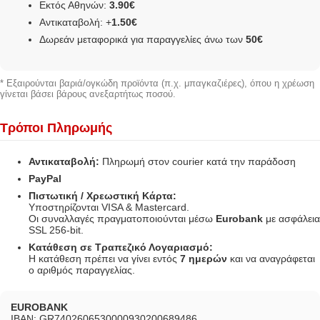
Εκτός Αθηνών:
3.90€
Αντικαταβολή: +
1.50€
Δωρεάν μεταφορικά για παραγγελίες άνω των
50€
* Εξαιρούνται βαριά/ογκώδη προϊόντα (π.χ. μπαγκαζιέρες), όπου η χρέωση
γίνεται βάσει βάρους ανεξαρτήτως ποσού.
Τρόποι Πληρωμής
Αντικαταβολή:
Πληρωμή στον courier κατά την παράδοση
PayPal
Πιστωτική / Χρεωστική Κάρτα:
Υποστηρίζονται VISA & Mastercard.
Οι συναλλαγές πραγματοποιούνται μέσω
Eurobank
με ασφάλεια
SSL 256-bit.
Κατάθεση σε Τραπεζικό Λογαριασμό:
Η κατάθεση πρέπει να γίνει εντός
7 ημερών
και να αναγράφεται
ο αριθμός παραγγελίας.
EUROBANK
IBAN: GR7402606530000930200689486