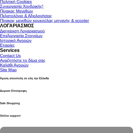
Πολιτική Cookies
Συνεργασία Χονδρικής!
Πίνακας Μεγεθών
Πελατολόγιο & Αξιολογήσεις
Πίνακας μεγεθών κουκούλας μηχανής & scooter
ΛΟΓΑΡΙΑΣΜΟΣ
Διαχείριση Λογαριασμού
Επεξεργασία Στοιχείων
Ιστορικό Αγορών
Εταιρίες
Services
Contact Us
Αναζητήστε το δέμα σας
Καλάθι Αγορών
Site Map
Αμεση αποστολη σε ολη την Ελλαδα
Δωρεαν Επιστροφες
Safe Shopping
Online support