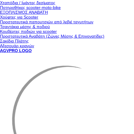
Χταπόδια / Ιμάντες δεσίματος
Ποτηροθήκες scooter-moto-bike
ΕΞΟΠΛΙΣΜΟΣ ΑΝΑΒΑΤΗ
Χούφτες για Scooter
Προστατευτικά παπουτσιών από λεβιέ ταχυτήτων
Τσαντάκια μέσης & ποδιού
Κουβέρτες ποδιών για scooter
Προστατευτικά Αναβάτη (Ζώνες Μέσης & Επιγονατίδες)
Σακίδια Πλάτης
Αξεσουάρ κρανών
AGVPRO LOGO