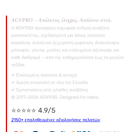
AGVPRO – Απόλυτος έλεγχος. Απόλυτο στυλ.
Η AGVPRO προσφέρει κορυφαία ένδυση αναβάτη
μοτοσυκλέτας, σχεδιασμένη για όσους απαιτούν
ασφάλεια, άνεση και ξεχωριστή εμφάνιση. Ανακαλύψτε
μπουφάν, γάντια, μπότες και επιλεγμένα αξεσουάρ για
κάθε διαδρομή — από την καθημερινότητα έως τα μεγάλα
ταξίδια.
✔ Επιλεγμένη ποιότητα & αντοχή
✔ Άμεση αποστολή σε όλη την Ελλάδα
✔ Εμπιστοσύνη από χιλιάδες αναβάτες
© 2017–2026 AGVPRO. Designed for riders.
⭐⭐⭐⭐⭐ 4.9/5
2150+ επαληθευμένες αξιολογήσεις πελατών