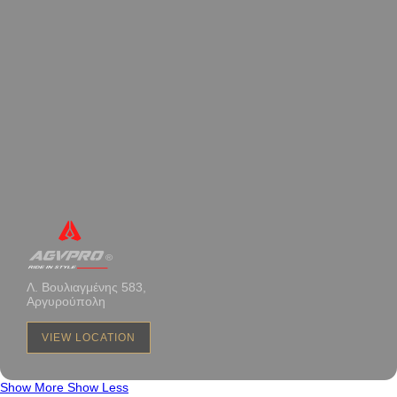
Λ. Βουλιαγμένης 583,
Αργυρούπολη
VIEW LOCATION
Show More
Show Less