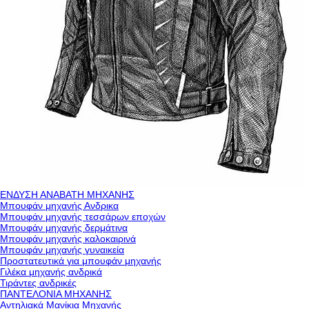
ΕΝΔΥΣΗ ΑΝΑΒΑΤΗ ΜΗΧΑΝΗΣ
Μπουφάν μηχανής Ανδρικα
Μπουφάν μηχανής τεσσάρων εποχών
Μπουφάν μηχανής δερμάτινα
Μπουφάν μηχανής καλοκαιρινά
Μπουφάν μηχανής γυναικεία
Προστατευτικά για μπουφάν μηχανής
Γιλέκα μηχανής ανδρικά
Τιράντες ανδρικές
ΠΑΝΤΕΛΟΝΙΑ ΜΗΧΑΝΗΣ
Αντηλιακά Μανίκια Μηχανής