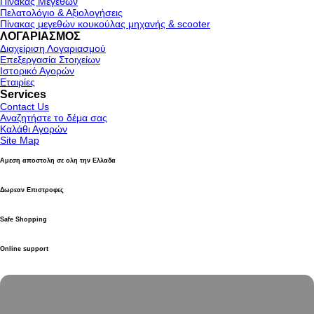
Πίνακας Μεγεθών
Πελατολόγιο & Αξιολογήσεις
Πίνακας μεγεθών κουκούλας μηχανής & scooter
ΛΟΓΑΡΙΑΣΜΟΣ
Διαχείριση Λογαριασμού
Επεξεργασία Στοιχείων
Ιστορικό Αγορών
Εταιρίες
Services
Contact Us
Αναζητήστε το δέμα σας
Καλάθι Αγορών
Site Map
Αμεση αποστολη σε ολη την Ελλαδα
Δωρεαν Επιστροφες
Safe Shopping
Online support