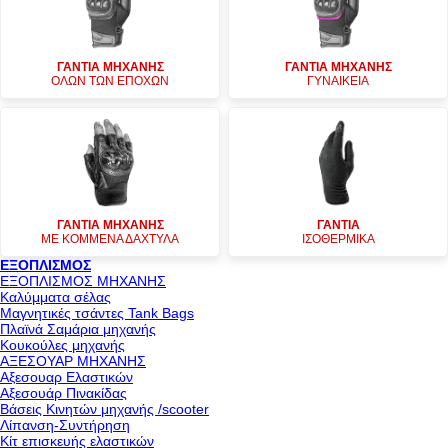
ΓΑΝΤΙΑ ΜΗΧΑΝΗΣ
ΓΑΝΤΙΑ ΜΗΧΑΝΗΣ
ΟΛΩΝ ΤΩΝ ΕΠΟΧΩΝ
ΓΥΝΑΙΚΕΙΑ
ΓΑΝΤΙΑ ΜΗΧΑΝΗΣ
ΓΑΝΤΙΑ
ΜΕ ΚΟΜΜΕΝΑ ΔΑΧΤΥΛΑ
ΙΣΟΘΕΡΜΙΚΑ
ΕΞΟΠΛΙΣΜΟΣ
ΕΞΟΠΛΙΣΜΟΣ ΜΗΧΑΝΗΣ
Καλύμματα σέλας
Μαγνητικές τσάντες Tank Bags
Πλαϊνά Σαμάρια μηχανής
Κουκούλες μηχανής
ΑΞΕΣΟΥΑΡ ΜΗΧΑΝΗΣ
Αξεσουαρ Ελαστικών
Αξεσουάρ Πινακίδας
Βάσεις Κινητών μηχανής /scooter
Λίπανση-Συντήρηση
Κίτ επισκευής ελαστικών