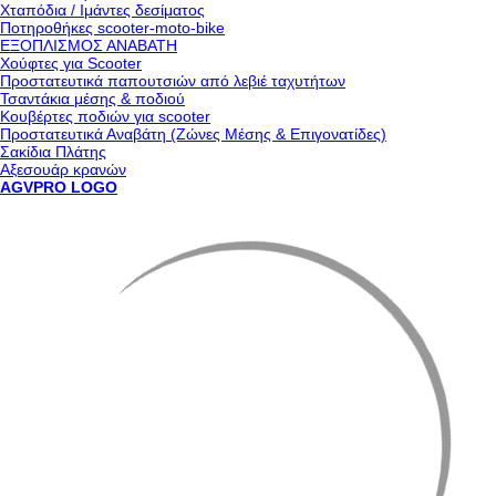
Χταπόδια / Ιμάντες δεσίματος
Ποτηροθήκες scooter-moto-bike
ΕΞΟΠΛΙΣΜΟΣ ΑΝΑΒΑΤΗ
Χούφτες για Scooter
Προστατευτικά παπουτσιών από λεβιέ ταχυτήτων
Τσαντάκια μέσης & ποδιού
Κουβέρτες ποδιών για scooter
Προστατευτικά Αναβάτη (Ζώνες Μέσης & Επιγονατίδες)
Σακίδια Πλάτης
Αξεσουάρ κρανών
AGVPRO LOGO