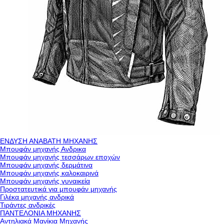
ΕΝΔΥΣΗ ΑΝΑΒΑΤΗ ΜΗΧΑΝΗΣ
Μπουφάν μηχανής Ανδρικα
Μπουφάν μηχανής τεσσάρων εποχών
Μπουφάν μηχανής δερμάτινα
Μπουφάν μηχανής καλοκαιρινά
Μπουφάν μηχανής γυναικεία
Προστατευτικά για μπουφάν μηχανής
Γιλέκα μηχανής ανδρικά
Τιράντες ανδρικές
ΠΑΝΤΕΛΟΝΙΑ ΜΗΧΑΝΗΣ
Αντηλιακά Μανίκια Μηχανής