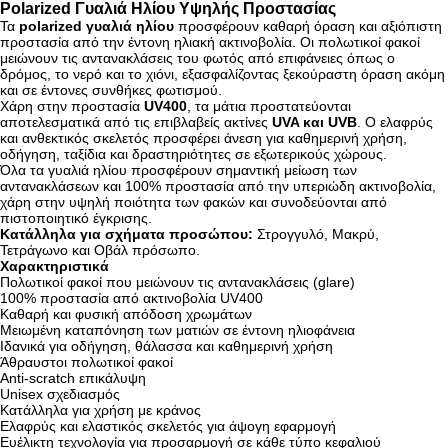
Polarized Γυαλιά Ηλίου Υψηλής Προστασίας
Τα
polarized γυαλιά ηλίου
προσφέρουν καθαρή όραση και αξιόπιστη
προστασία από την έντονη ηλιακή ακτινοβολία. Οι πολωτικοί φακοί
μειώνουν τις αντανακλάσεις του φωτός από επιφάνειες όπως ο
δρόμος, το νερό και το χιόνι, εξασφαλίζοντας ξεκούραστη όραση ακόμη
και σε έντονες συνθήκες φωτισμού.
Χάρη στην προστασία
UV400
, τα μάτια προστατεύονται
αποτελεσματικά από τις επιβλαβείς ακτίνες
UVA και UVB
. Ο ελαφρύς
και ανθεκτικός σκελετός προσφέρει άνεση για καθημερινή χρήση,
οδήγηση, ταξίδια και δραστηριότητες σε εξωτερικούς χώρους.
Όλα τα γυαλιά ηλίου προσφέρουν σημαντική μείωση των
αντανακλάσεων και 100% προστασία από την υπεριώδη ακτινοβολία,
χάρη στην υψηλή ποιότητα των φακών και συνοδεύονται από
πιστοποιητικό έγκρισης.
Κατάλληλα για σχήματα προσώπου:
Στρογγυλό, Μακρύ,
Τετράγωνο και Οβάλ πρόσωπο.
Χαρακτηριστικά
Πολωτικοί φακοί που μειώνουν τις αντανακλάσεις (glare)
100% προστασία από ακτινοβολία UV400
Καθαρή και φυσική απόδοση χρωμάτων
Μειωμένη καταπόνηση των ματιών σε έντονη ηλιοφάνεια
Ιδανικά για οδήγηση, θάλασσα και καθημερινή χρήση
Άθραυστοι πολωτικοί φακοί
Anti-scratch επικάλυψη
Unisex σχεδιασμός
Κατάλληλα για χρήση με κράνος
Ελαφρύς και ελαστικός σκελετός για άψογη εφαρμογή
Ευέλικτη τεχνολογία για προσαρμογή σε κάθε τύπο κεφαλιού