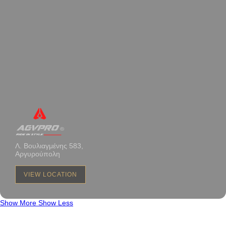
Λ. Βουλιαγμένης 583,
Αργυρούπολη
VIEW LOCATION
Show More
Show Less