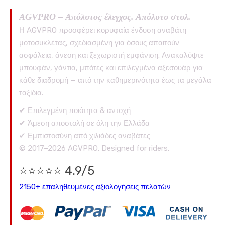
AGVPRO – Απόλυτος έλεγχος. Απόλυτο στυλ.
Η AGVPRO προσφέρει κορυφαία ένδυση αναβάτη
μοτοσυκλέτας, σχεδιασμένη για όσους απαιτούν
ασφάλεια, άνεση και ξεχωριστή εμφάνιση. Ανακαλύψτε
μπουφάν, γάντια, μπότες και επιλεγμένα αξεσουάρ για
κάθε διαδρομή — από την καθημερινότητα έως τα μεγάλα
ταξίδια.
✔ Επιλεγμένη ποιότητα & αντοχή
✔ Άμεση αποστολή σε όλη την Ελλάδα
✔ Εμπιστοσύνη από χιλιάδες αναβάτες
© 2017–2026 AGVPRO. Designed for riders.
⭐⭐⭐⭐⭐ 4.9/5
2150+ επαληθευμένες αξιολογήσεις πελατών