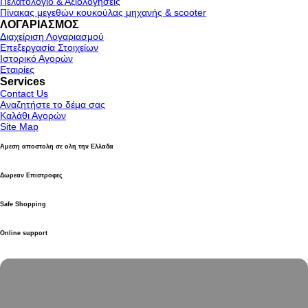
Πελατολόγιο & Αξιολογήσεις
Πίνακας μεγεθών κουκούλας μηχανής & scooter
ΛΟΓΑΡΙΑΣΜΟΣ
Διαχείριση Λογαριασμού
Επεξεργασία Στοιχείων
Ιστορικό Αγορών
Εταιρίες
Services
Contact Us
Αναζητήστε το δέμα σας
Καλάθι Αγορών
Site Map
Αμεση αποστολη σε ολη την Ελλαδα
Δωρεαν Επιστροφες
Safe Shopping
Online support