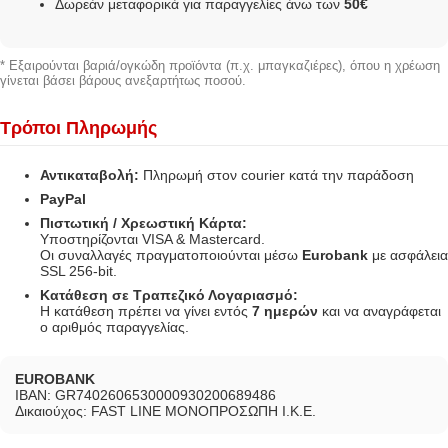
Δωρεάν μεταφορικά για παραγγελίες άνω των
50€
* Εξαιρούνται βαριά/ογκώδη προϊόντα (π.χ. μπαγκαζιέρες), όπου η χρέωση
γίνεται βάσει βάρους ανεξαρτήτως ποσού.
Τρόποι Πληρωμής
Αντικαταβολή:
Πληρωμή στον courier κατά την παράδοση
PayPal
Πιστωτική / Χρεωστική Κάρτα:
Υποστηρίζονται VISA & Mastercard.
Οι συναλλαγές πραγματοποιούνται μέσω
Eurobank
με ασφάλεια
SSL 256-bit.
Κατάθεση σε Τραπεζικό Λογαριασμό:
Η κατάθεση πρέπει να γίνει εντός
7 ημερών
και να αναγράφεται
ο αριθμός παραγγελίας.
EUROBANK
IBAN: GR7402606530000930200689486
Δικαιούχος: FAST LINE ΜΟΝΟΠΡΟΣΩΠΗ Ι.Κ.Ε.