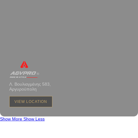
Λ. Βουλιαγμένης 583,
Αργυρούπολη
VIEW LOCATION
Show More
Show Less