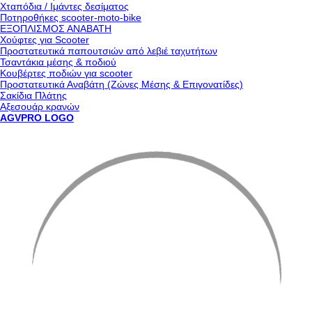
Χταπόδια / Ιμάντες δεσίματος
Ποτηροθήκες scooter-moto-bike
ΕΞΟΠΛΙΣΜΟΣ ΑΝΑΒΑΤΗ
Χούφτες για Scooter
Προστατευτικά παπουτσιών από λεβιέ ταχυτήτων
Τσαντάκια μέσης & ποδιού
Κουβέρτες ποδιών για scooter
Προστατευτικά Αναβάτη (Ζώνες Μέσης & Επιγονατίδες)
Σακίδια Πλάτης
Αξεσουάρ κρανών
AGVPRO LOGO