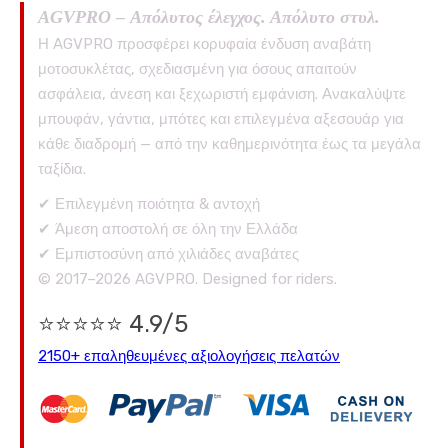
AGVPRO – Απόλυτος έλεγχος. Απόλυτο στυλ.
Η AGVPRO προσφέρει κορυφαία ένδυση αναβάτη
μοτοσυκλέτας, σχεδιασμένη για όσους απαιτούν
ασφάλεια, άνεση και ξεχωριστή εμφάνιση. Ανακαλύψτε
μπουφάν, γάντια, μπότες και επιλεγμένα αξεσουάρ για
κάθε διαδρομή — από την καθημερινότητα έως τα μεγάλα
ταξίδια.
✔ Επιλεγμένη ποιότητα & αντοχή
✔ Άμεση αποστολή σε όλη την Ελλάδα
✔ Εμπιστοσύνη από χιλιάδες αναβάτες
© 2017–2026 AGVPRO. Designed for riders.
⭐⭐⭐⭐⭐ 4.9/5
2150+ επαληθευμένες αξιολογήσεις πελατών