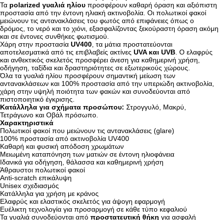
Τα
polarized γυαλιά ηλίου
προσφέρουν καθαρή όραση και αξιόπιστη
προστασία από την έντονη ηλιακή ακτινοβολία. Οι πολωτικοί φακοί
μειώνουν τις αντανακλάσεις του φωτός από επιφάνειες όπως ο
δρόμος, το νερό και το χιόνι, εξασφαλίζοντας ξεκούραστη όραση ακόμη
και σε έντονες συνθήκες φωτισμού.
Χάρη στην προστασία
UV400
, τα μάτια προστατεύονται
αποτελεσματικά από τις επιβλαβείς ακτίνες
UVA και UVB
. Ο ελαφρύς
και ανθεκτικός σκελετός προσφέρει άνεση για καθημερινή χρήση,
οδήγηση, ταξίδια και δραστηριότητες σε εξωτερικούς χώρους.
Όλα τα γυαλιά ηλίου προσφέρουν σημαντική μείωση των
αντανακλάσεων και 100% προστασία από την υπεριώδη ακτινοβολία,
χάρη στην υψηλή ποιότητα των φακών και συνοδεύονται από
πιστοποιητικό έγκρισης.
Κατάλληλα για σχήματα προσώπου:
Στρογγυλό, Μακρύ,
Τετράγωνο και Οβάλ πρόσωπο.
Χαρακτηριστικά
Πολωτικοί φακοί που μειώνουν τις αντανακλάσεις (glare)
100% προστασία από ακτινοβολία UV400
Καθαρή και φυσική απόδοση χρωμάτων
Μειωμένη καταπόνηση των ματιών σε έντονη ηλιοφάνεια
Ιδανικά για οδήγηση, θάλασσα και καθημερινή χρήση
Άθραυστοι πολωτικοί φακοί
Anti-scratch επικάλυψη
Unisex σχεδιασμός
Κατάλληλα για χρήση με κράνος
Ελαφρύς και ελαστικός σκελετός για άψογη εφαρμογή
Ευέλικτη τεχνολογία για προσαρμογή σε κάθε τύπο κεφαλιού
Τα γυαλιά συνοδεύονται από
προστατευτική θήκη
για ασφαλή