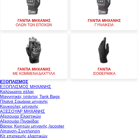
ΓΑΝΤΙΑ ΜΗΧΑΝΗΣ
ΓΑΝΤΙΑ ΜΗΧΑΝΗΣ
ΟΛΩΝ ΤΩΝ ΕΠΟΧΩΝ
ΓΥΝΑΙΚΕΙΑ
ΓΑΝΤΙΑ ΜΗΧΑΝΗΣ
ΓΑΝΤΙΑ
ΜΕ ΚΟΜΜΕΝΑ ΔΑΧΤΥΛΑ
ΙΣΟΘΕΡΜΙΚΑ
ΕΞΟΠΛΙΣΜΟΣ
ΕΞΟΠΛΙΣΜΟΣ ΜΗΧΑΝΗΣ
Καλύμματα σέλας
Μαγνητικές τσάντες Tank Bags
Πλαϊνά Σαμάρια μηχανής
Κουκούλες μηχανής
ΑΞΕΣΟΥΑΡ ΜΗΧΑΝΗΣ
Αξεσουαρ Ελαστικών
Αξεσουάρ Πινακίδας
Βάσεις Κινητών μηχανής /scooter
Λίπανση-Συντήρηση
Κίτ επισκευής ελαστικών