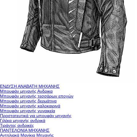
ΕΝΔΥΣΗ ΑΝΑΒΑΤΗ ΜΗΧΑΝΗΣ
Μπουφάν μηχανής Ανδρικα
Μπουφάν μηχανής τεσσάρων εποχών
Μπουφάν μηχανής δερμάτινα
Μπουφάν μηχανής καλοκαιρινά
Μπουφάν μηχανής γυναικεία
Προστατευτικά για μπουφάν μηχανής
Γιλέκα μηχανής ανδρικά
Τιράντες ανδρικές
ΠΑΝΤΕΛΟΝΙΑ ΜΗΧΑΝΗΣ
Αντηλιακά Μανίκια Μηχανής