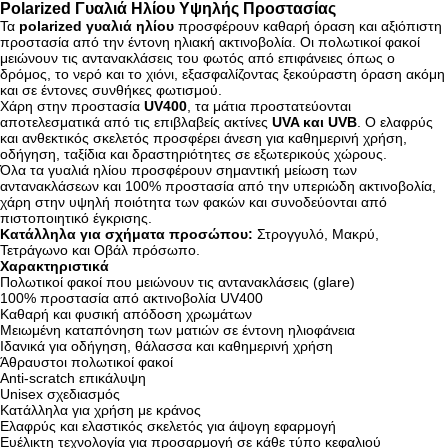
Polarized Γυαλιά Ηλίου Υψηλής Προστασίας
Τα
polarized γυαλιά ηλίου
προσφέρουν καθαρή όραση και αξιόπιστη
προστασία από την έντονη ηλιακή ακτινοβολία. Οι πολωτικοί φακοί
μειώνουν τις αντανακλάσεις του φωτός από επιφάνειες όπως ο
δρόμος, το νερό και το χιόνι, εξασφαλίζοντας ξεκούραστη όραση ακόμη
και σε έντονες συνθήκες φωτισμού.
Χάρη στην προστασία
UV400
, τα μάτια προστατεύονται
αποτελεσματικά από τις επιβλαβείς ακτίνες
UVA και UVB
. Ο ελαφρύς
και ανθεκτικός σκελετός προσφέρει άνεση για καθημερινή χρήση,
οδήγηση, ταξίδια και δραστηριότητες σε εξωτερικούς χώρους.
Όλα τα γυαλιά ηλίου προσφέρουν σημαντική μείωση των
αντανακλάσεων και 100% προστασία από την υπεριώδη ακτινοβολία,
χάρη στην υψηλή ποιότητα των φακών και συνοδεύονται από
πιστοποιητικό έγκρισης.
Κατάλληλα για σχήματα προσώπου:
Στρογγυλό, Μακρύ,
Τετράγωνο και Οβάλ πρόσωπο.
Χαρακτηριστικά
Πολωτικοί φακοί που μειώνουν τις αντανακλάσεις (glare)
100% προστασία από ακτινοβολία UV400
Καθαρή και φυσική απόδοση χρωμάτων
Μειωμένη καταπόνηση των ματιών σε έντονη ηλιοφάνεια
Ιδανικά για οδήγηση, θάλασσα και καθημερινή χρήση
Άθραυστοι πολωτικοί φακοί
Anti-scratch επικάλυψη
Unisex σχεδιασμός
Κατάλληλα για χρήση με κράνος
Ελαφρύς και ελαστικός σκελετός για άψογη εφαρμογή
Ευέλικτη τεχνολογία για προσαρμογή σε κάθε τύπο κεφαλιού