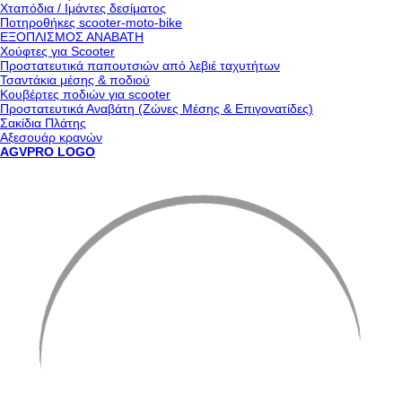
Χταπόδια / Ιμάντες δεσίματος
Ποτηροθήκες scooter-moto-bike
ΕΞΟΠΛΙΣΜΟΣ ΑΝΑΒΑΤΗ
Χούφτες για Scooter
Προστατευτικά παπουτσιών από λεβιέ ταχυτήτων
Τσαντάκια μέσης & ποδιού
Κουβέρτες ποδιών για scooter
Προστατευτικά Αναβάτη (Ζώνες Μέσης & Επιγονατίδες)
Σακίδια Πλάτης
Αξεσουάρ κρανών
AGVPRO LOGO