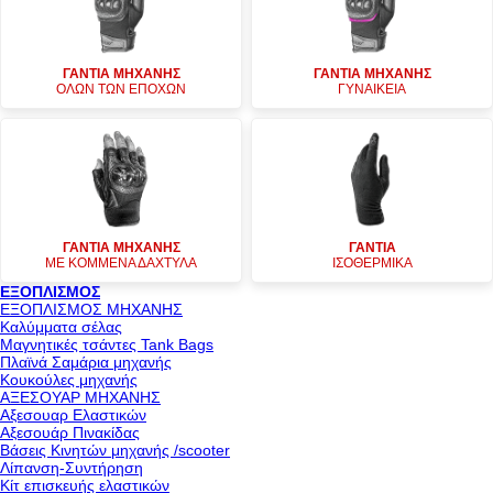
ΓΑΝΤΙΑ ΜΗΧΑΝΗΣ
ΓΑΝΤΙΑ ΜΗΧΑΝΗΣ
ΟΛΩΝ ΤΩΝ ΕΠΟΧΩΝ
ΓΥΝΑΙΚΕΙΑ
ΓΑΝΤΙΑ ΜΗΧΑΝΗΣ
ΓΑΝΤΙΑ
ΜΕ ΚΟΜΜΕΝΑ ΔΑΧΤΥΛΑ
ΙΣΟΘΕΡΜΙΚΑ
ΕΞΟΠΛΙΣΜΟΣ
ΕΞΟΠΛΙΣΜΟΣ ΜΗΧΑΝΗΣ
Καλύμματα σέλας
Μαγνητικές τσάντες Tank Bags
Πλαϊνά Σαμάρια μηχανής
Κουκούλες μηχανής
ΑΞΕΣΟΥΑΡ ΜΗΧΑΝΗΣ
Αξεσουαρ Ελαστικών
Αξεσουάρ Πινακίδας
Βάσεις Κινητών μηχανής /scooter
Λίπανση-Συντήρηση
Κίτ επισκευής ελαστικών