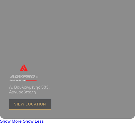
Λ. Βουλιαγμένης 583,
Αργυρούπολη
VIEW LOCATION
Show More
Show Less