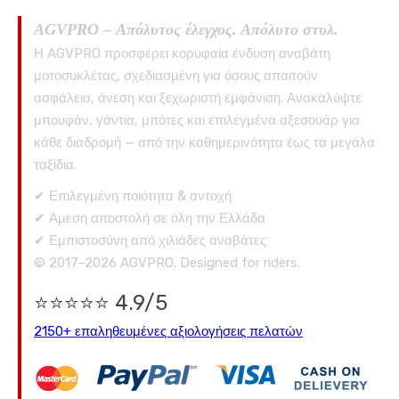
AGVPRO – Απόλυτος έλεγχος. Απόλυτο στυλ.
Η AGVPRO προσφέρει κορυφαία ένδυση αναβάτη
μοτοσυκλέτας, σχεδιασμένη για όσους απαιτούν
ασφάλεια, άνεση και ξεχωριστή εμφάνιση. Ανακαλύψτε
μπουφάν, γάντια, μπότες και επιλεγμένα αξεσουάρ για
κάθε διαδρομή — από την καθημερινότητα έως τα μεγάλα
ταξίδια.
✔ Επιλεγμένη ποιότητα & αντοχή
✔ Άμεση αποστολή σε όλη την Ελλάδα
✔ Εμπιστοσύνη από χιλιάδες αναβάτες
© 2017–2026 AGVPRO. Designed for riders.
⭐⭐⭐⭐⭐ 4.9/5
2150+ επαληθευμένες αξιολογήσεις πελατών