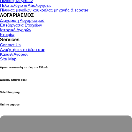
Πίνακας Μεγεθών
Πελατολόγιο & Αξιολογήσεις
Πίνακας μεγεθών κουκούλας μηχανής & scooter
ΛΟΓΑΡΙΑΣΜΟΣ
Διαχείριση Λογαριασμού
Επεξεργασία Στοιχείων
Ιστορικό Αγορών
Εταιρίες
Services
Contact Us
Αναζητήστε το δέμα σας
Καλάθι Αγορών
Site Map
Αμεση αποστολη σε ολη την Ελλαδα
Δωρεαν Επιστροφες
Safe Shopping
Online support