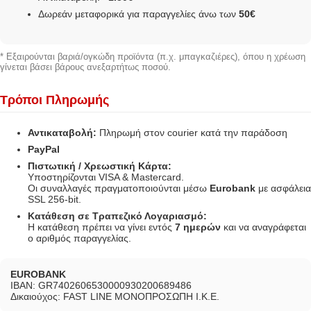
Δωρεάν μεταφορικά για παραγγελίες άνω των
50€
* Εξαιρούνται βαριά/ογκώδη προϊόντα (π.χ. μπαγκαζιέρες), όπου η χρέωση
γίνεται βάσει βάρους ανεξαρτήτως ποσού.
Τρόποι Πληρωμής
Αντικαταβολή:
Πληρωμή στον courier κατά την παράδοση
PayPal
Πιστωτική / Χρεωστική Κάρτα:
Υποστηρίζονται VISA & Mastercard.
Οι συναλλαγές πραγματοποιούνται μέσω
Eurobank
με ασφάλεια
SSL 256-bit.
Κατάθεση σε Τραπεζικό Λογαριασμό:
Η κατάθεση πρέπει να γίνει εντός
7 ημερών
και να αναγράφεται
ο αριθμός παραγγελίας.
EUROBANK
IBAN: GR7402606530000930200689486
Δικαιούχος: FAST LINE ΜΟΝΟΠΡΟΣΩΠΗ Ι.Κ.Ε.