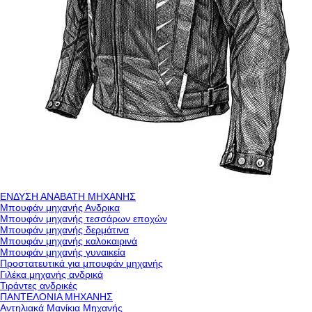
ΕΝΔΥΣΗ ΑΝΑΒΑΤΗ ΜΗΧΑΝΗΣ
Μπουφάν μηχανής Ανδρικα
Μπουφάν μηχανής τεσσάρων εποχών
Μπουφάν μηχανής δερμάτινα
Μπουφάν μηχανής καλοκαιρινά
Μπουφάν μηχανής γυναικεία
Προστατευτικά για μπουφάν μηχανής
Γιλέκα μηχανής ανδρικά
Τιράντες ανδρικές
ΠΑΝΤΕΛΟΝΙΑ ΜΗΧΑΝΗΣ
Αντηλιακά Μανίκια Μηχανής