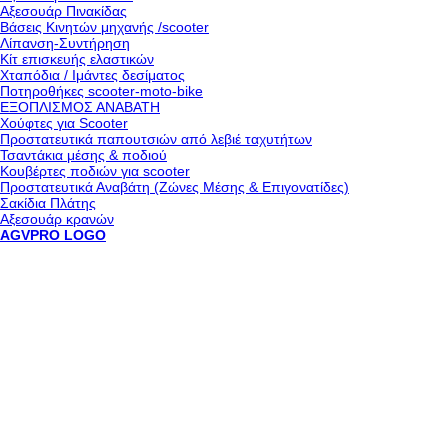
Αξεσουάρ Πινακίδας
Βάσεις Κινητών μηχανής /scooter
Λίπανση-Συντήρηση
Κίτ επισκευής ελαστικών
Χταπόδια / Ιμάντες δεσίματος
Ποτηροθήκες scooter-moto-bike
ΕΞΟΠΛΙΣΜΟΣ ΑΝΑΒΑΤΗ
Χούφτες για Scooter
Προστατευτικά παπουτσιών από λεβιέ ταχυτήτων
Τσαντάκια μέσης & ποδιού
Κουβέρτες ποδιών για scooter
Προστατευτικά Αναβάτη (Ζώνες Μέσης & Επιγονατίδες)
Σακίδια Πλάτης
Αξεσουάρ κρανών
AGVPRO LOGO