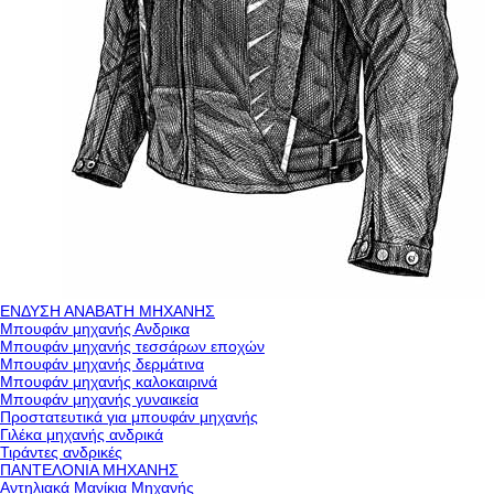
ΕΝΔΥΣΗ ΑΝΑΒΑΤΗ ΜΗΧΑΝΗΣ
Μπουφάν μηχανής Ανδρικα
Μπουφάν μηχανής τεσσάρων εποχών
Μπουφάν μηχανής δερμάτινα
Μπουφάν μηχανής καλοκαιρινά
Μπουφάν μηχανής γυναικεία
Προστατευτικά για μπουφάν μηχανής
Γιλέκα μηχανής ανδρικά
Τιράντες ανδρικές
ΠΑΝΤΕΛΟΝΙΑ ΜΗΧΑΝΗΣ
Αντηλιακά Μανίκια Μηχανής