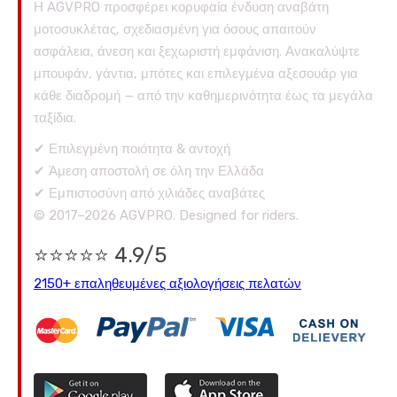
Η AGVPRO προσφέρει κορυφαία ένδυση αναβάτη
μοτοσυκλέτας, σχεδιασμένη για όσους απαιτούν
ασφάλεια, άνεση και ξεχωριστή εμφάνιση. Ανακαλύψτε
μπουφάν, γάντια, μπότες και επιλεγμένα αξεσουάρ για
κάθε διαδρομή — από την καθημερινότητα έως τα μεγάλα
ταξίδια.
✔ Επιλεγμένη ποιότητα & αντοχή
✔ Άμεση αποστολή σε όλη την Ελλάδα
✔ Εμπιστοσύνη από χιλιάδες αναβάτες
© 2017–2026 AGVPRO. Designed for riders.
⭐⭐⭐⭐⭐ 4.9/5
2150+ επαληθευμένες αξιολογήσεις πελατών