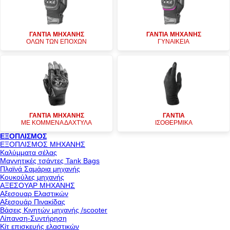
ΓΑΝΤΙΑ ΜΗΧΑΝΗΣ
ΓΑΝΤΙΑ ΜΗΧΑΝΗΣ
ΟΛΩΝ ΤΩΝ ΕΠΟΧΩΝ
ΓΥΝΑΙΚΕΙΑ
ΓΑΝΤΙΑ ΜΗΧΑΝΗΣ
ΓΑΝΤΙΑ
ΜΕ ΚΟΜΜΕΝΑ ΔΑΧΤΥΛΑ
ΙΣΟΘΕΡΜΙΚΑ
ΕΞΟΠΛΙΣΜΟΣ
ΕΞΟΠΛΙΣΜΟΣ ΜΗΧΑΝΗΣ
Καλύμματα σέλας
Μαγνητικές τσάντες Tank Bags
Πλαϊνά Σαμάρια μηχανής
Κουκούλες μηχανής
ΑΞΕΣΟΥΑΡ ΜΗΧΑΝΗΣ
Αξεσουαρ Ελαστικών
Αξεσουάρ Πινακίδας
Βάσεις Κινητών μηχανής /scooter
Λίπανση-Συντήρηση
Κίτ επισκευής ελαστικών