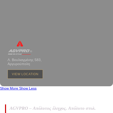
Λ. Βουλιαγμένης 583,
Αργυρούπολη
VIEW LOCATION
Show More
Show Less
AGVPRO – Απόλυτος έλεγχος. Απόλυτο στυλ.