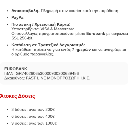
Αντικαταβολή:
Πληρωμή στον courier κατά την παράδοση
PayPal
Πιστωτική / Χρεωστική Κάρτα:
Υποστηρίζονται VISA & Mastercard.
Οι συναλλαγές πραγματοποιούνται μέσω
Eurobank
με ασφάλεια
SSL 256-bit.
Κατάθεση σε Τραπεζικό Λογαριασμό:
Η κατάθεση πρέπει να γίνει εντός
7 ημερών
και να αναγράφεται
ο αριθμός παραγγελίας.
EUROBANK
IBAN: GR7402606530000930200689486
Δικαιούχος: FAST LINE ΜΟΝΟΠΡΟΣΩΠΗ Ι.Κ.Ε.
Άτοκες Δόσεις
3 δόσεις: άνω των 200€
6 δόσεις: άνω των 400€
9 δόσεις: άνω των 1000€