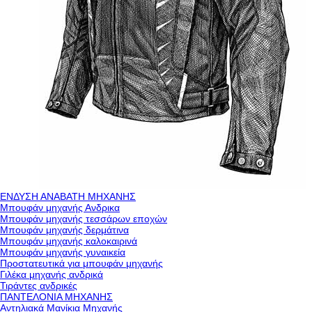
ΕΝΔΥΣΗ ΑΝΑΒΑΤΗ ΜΗΧΑΝΗΣ
Μπουφάν μηχανής Ανδρικα
Μπουφάν μηχανής τεσσάρων εποχών
Μπουφάν μηχανής δερμάτινα
Μπουφάν μηχανής καλοκαιρινά
Μπουφάν μηχανής γυναικεία
Προστατευτικά για μπουφάν μηχανής
Γιλέκα μηχανής ανδρικά
Τιράντες ανδρικές
ΠΑΝΤΕΛΟΝΙΑ ΜΗΧΑΝΗΣ
Αντηλιακά Μανίκια Μηχανής