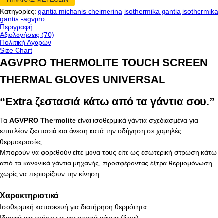
Κατηγορίες:
gantia michanis cheimerina
isothermika gantia
isothermika
gantia -agvpro
Περιγραφή
Αξιολογήσεις (70)
Πολιτική Αγορών
Size Chart
AGVPRO THERMOLITE TOUCH SCREEN
THERMAL GLOVES UNIVERSAL
“Extra ζεστασιά κάτω από τα γάντια σου.”
Τα
AGVPRO Thermolite
είναι ισοθερμικά γάντια σχεδιασμένα για
επιπλέον ζεστασιά και άνεση κατά την οδήγηση σε χαμηλές
θερμοκρασίες.
Μπορούν να φορεθούν είτε μόνα τους είτε ως εσωτερική στρώση κάτω
από τα κανονικά γάντια μηχανής, προσφέροντας έξτρα θερμομόνωση
χωρίς να περιορίζουν την κίνηση.
Χαρακτηριστικά
Ισοθερμική κατασκευή για διατήρηση θερμότητα
Ιδανικά για χρήση ως εσωτερικά γάντια (liner)