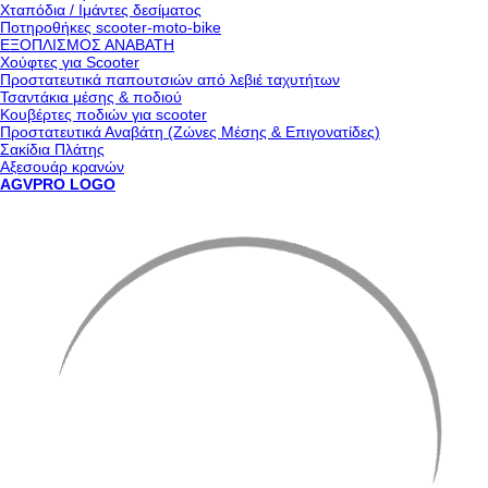
Χταπόδια / Ιμάντες δεσίματος
Ποτηροθήκες scooter-moto-bike
ΕΞΟΠΛΙΣΜΟΣ ΑΝΑΒΑΤΗ
Χούφτες για Scooter
Προστατευτικά παπουτσιών από λεβιέ ταχυτήτων
Τσαντάκια μέσης & ποδιού
Κουβέρτες ποδιών για scooter
Προστατευτικά Αναβάτη (Ζώνες Μέσης & Επιγονατίδες)
Σακίδια Πλάτης
Αξεσουάρ κρανών
AGVPRO LOGO