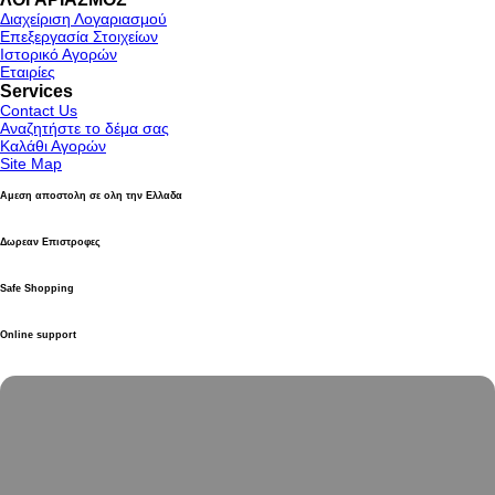
Διαχείριση Λογαριασμού
Επεξεργασία Στοιχείων
Ιστορικό Αγορών
Εταιρίες
Services
Contact Us
Αναζητήστε το δέμα σας
Καλάθι Αγορών
Site Map
Αμεση αποστολη σε ολη την Ελλαδα
Δωρεαν Επιστροφες
Safe Shopping
Online support