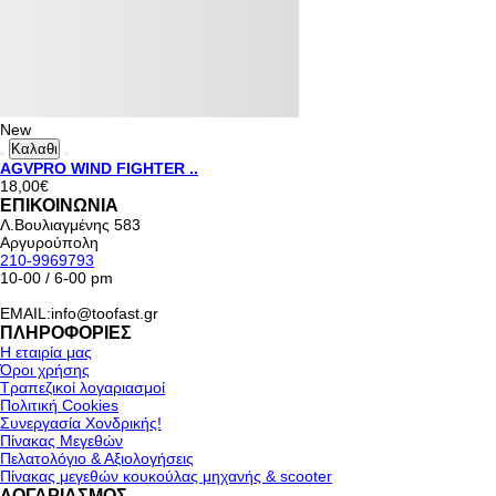
New
Καλαθι
AGVPRO WIND FIGHTER ..
18,00€
ΕΠΙΚΟΙΝΩΝΙΑ
Λ.Βουλιαγμένης 583
Αργυρούπολη
210-9969793
10-00 / 6-00 pm
EMAIL:info@toofast.gr
ΠΛΗΡΟΦΟΡΙΕΣ
Η εταιρία μας
Όροι χρήσης
Τραπεζικοί λογαριασμοί
Πολιτική Cookies
Συνεργασία Χονδρικής!
Πίνακας Μεγεθών
Πελατολόγιο & Αξιολογήσεις
Πίνακας μεγεθών κουκούλας μηχανής & scooter
ΛΟΓΑΡΙΑΣΜΟΣ