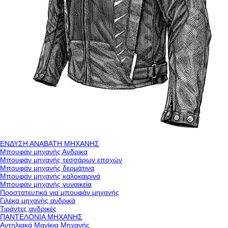
ΕΝΔΥΣΗ ΑΝΑΒΑΤΗ ΜΗΧΑΝΗΣ
Μπουφάν μηχανής Ανδρικα
Μπουφάν μηχανής τεσσάρων εποχών
Μπουφάν μηχανής δερμάτινα
Μπουφάν μηχανής καλοκαιρινά
Μπουφάν μηχανής γυναικεία
Προστατευτικά για μπουφάν μηχανής
Γιλέκα μηχανής ανδρικά
Τιράντες ανδρικές
ΠΑΝΤΕΛΟΝΙΑ ΜΗΧΑΝΗΣ
Αντηλιακά Μανίκια Μηχανής