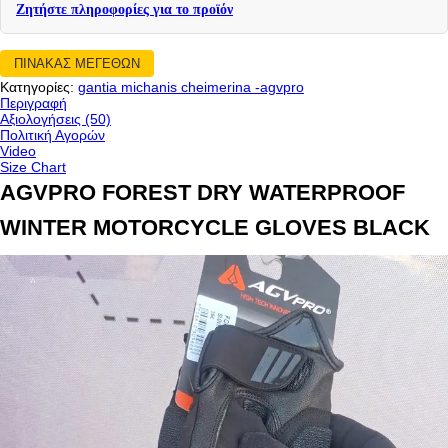
Ζητήστε πληροφορίες για το προϊόν
ΠΙΝΑΚΑΣ ΜΕΓΕΘΩΝ
Κατηγορίες:
gantia michanis cheimerina -agvpro
Περιγραφή
Αξιολογήσεις (50)
Πολιτική Αγορών
Video
Size Chart
AGVPRO FOREST DRY WATERPROOF
WINTER MOTORCYCLE GLOVES BLACK