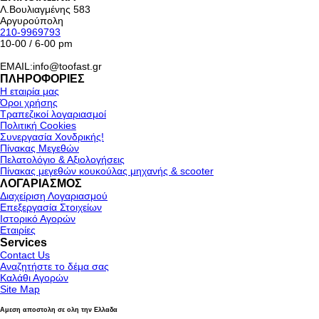
Λ.Βουλιαγμένης 583
Αργυρούπολη
210-9969793
10-00 / 6-00 pm
EMAIL:info@toofast.gr
ΠΛΗΡΟΦΟΡΙΕΣ
Η εταιρία μας
Όροι χρήσης
Τραπεζικοί λογαριασμοί
Πολιτική Cookies
Συνεργασία Χονδρικής!
Πίνακας Μεγεθών
Πελατολόγιο & Αξιολογήσεις
Πίνακας μεγεθών κουκούλας μηχανής & scooter
ΛΟΓΑΡΙΑΣΜΟΣ
Διαχείριση Λογαριασμού
Επεξεργασία Στοιχείων
Ιστορικό Αγορών
Εταιρίες
Services
Contact Us
Αναζητήστε το δέμα σας
Καλάθι Αγορών
Site Map
Αμεση αποστολη σε ολη την Ελλαδα