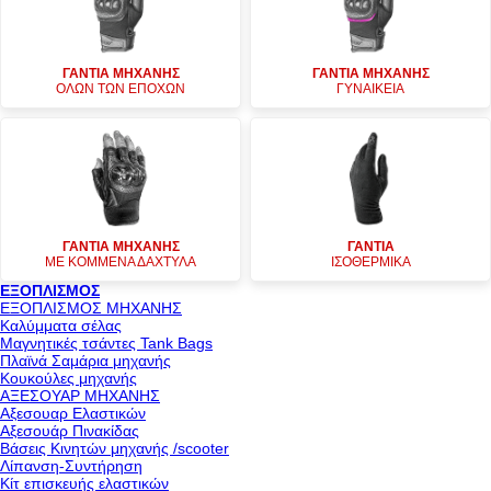
ΓΑΝΤΙΑ ΜΗΧΑΝΗΣ
ΓΑΝΤΙΑ ΜΗΧΑΝΗΣ
ΟΛΩΝ ΤΩΝ ΕΠΟΧΩΝ
ΓΥΝΑΙΚΕΙΑ
ΓΑΝΤΙΑ ΜΗΧΑΝΗΣ
ΓΑΝΤΙΑ
ΜΕ ΚΟΜΜΕΝΑ ΔΑΧΤΥΛΑ
ΙΣΟΘΕΡΜΙΚΑ
ΕΞΟΠΛΙΣΜΟΣ
ΕΞΟΠΛΙΣΜΟΣ ΜΗΧΑΝΗΣ
Καλύμματα σέλας
Μαγνητικές τσάντες Tank Bags
Πλαϊνά Σαμάρια μηχανής
Κουκούλες μηχανής
ΑΞΕΣΟΥΑΡ ΜΗΧΑΝΗΣ
Αξεσουαρ Ελαστικών
Αξεσουάρ Πινακίδας
Βάσεις Κινητών μηχανής /scooter
Λίπανση-Συντήρηση
Κίτ επισκευής ελαστικών