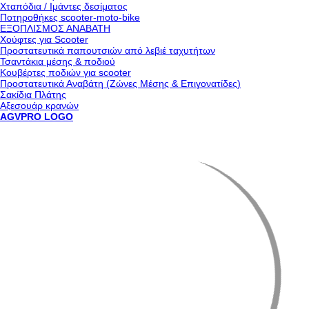
Χταπόδια / Ιμάντες δεσίματος
Ποτηροθήκες scooter-moto-bike
ΕΞΟΠΛΙΣΜΟΣ ΑΝΑΒΑΤΗ
Χούφτες για Scooter
Προστατευτικά παπουτσιών από λεβιέ ταχυτήτων
Τσαντάκια μέσης & ποδιού
Κουβέρτες ποδιών για scooter
Προστατευτικά Αναβάτη (Ζώνες Μέσης & Επιγονατίδες)
Σακίδια Πλάτης
Αξεσουάρ κρανών
AGVPRO LOGO