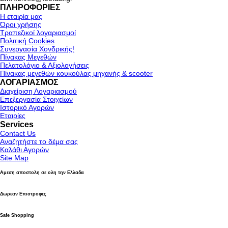
ΠΛΗΡΟΦΟΡΙΕΣ
Η εταιρία μας
Όροι χρήσης
Τραπεζικοί λογαριασμοί
Πολιτική Cookies
Συνεργασία Χονδρικής!
Πίνακας Μεγεθών
Πελατολόγιο & Αξιολογήσεις
Πίνακας μεγεθών κουκούλας μηχανής & scooter
ΛΟΓΑΡΙΑΣΜΟΣ
Διαχείριση Λογαριασμού
Επεξεργασία Στοιχείων
Ιστορικό Αγορών
Εταιρίες
Services
Contact Us
Αναζητήστε το δέμα σας
Καλάθι Αγορών
Site Map
Αμεση αποστολη σε ολη την Ελλαδα
Δωρεαν Επιστροφες
Safe Shopping