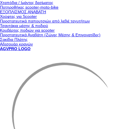
Χταπόδια / Ιμάντες δεσίματος
Ποτηροθήκες scooter-moto-bike
ΕΞΟΠΛΙΣΜΟΣ ΑΝΑΒΑΤΗ
Χούφτες για Scooter
Προστατευτικά παπουτσιών από λεβιέ ταχυτήτων
Τσαντάκια μέσης & ποδιού
Κουβέρτες ποδιών για scooter
Προστατευτικά Αναβάτη (Ζώνες Μέσης & Επιγονατίδες)
Σακίδια Πλάτης
Αξεσουάρ κρανών
AGVPRO LOGO