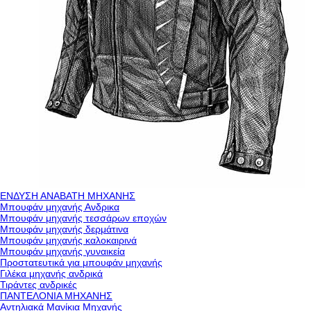
ΕΝΔΥΣΗ ΑΝΑΒΑΤΗ ΜΗΧΑΝΗΣ
Μπουφάν μηχανής Ανδρικα
Μπουφάν μηχανής τεσσάρων εποχών
Μπουφάν μηχανής δερμάτινα
Μπουφάν μηχανής καλοκαιρινά
Μπουφάν μηχανής γυναικεία
Προστατευτικά για μπουφάν μηχανής
Γιλέκα μηχανής ανδρικά
Τιράντες ανδρικές
ΠΑΝΤΕΛΟΝΙΑ ΜΗΧΑΝΗΣ
Αντηλιακά Μανίκια Μηχανής