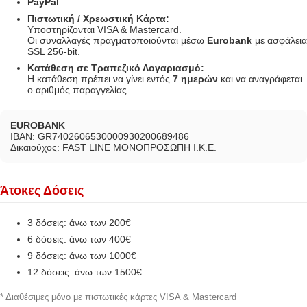
PayPal
Πιστωτική / Χρεωστική Κάρτα:
Υποστηρίζονται VISA & Mastercard.
Οι συναλλαγές πραγματοποιούνται μέσω
Eurobank
με ασφάλεια
SSL 256-bit.
Κατάθεση σε Τραπεζικό Λογαριασμό:
Η κατάθεση πρέπει να γίνει εντός
7 ημερών
και να αναγράφεται
ο αριθμός παραγγελίας.
EUROBANK
IBAN: GR7402606530000930200689486
Δικαιούχος: FAST LINE ΜΟΝΟΠΡΟΣΩΠΗ Ι.Κ.Ε.
Άτοκες Δόσεις
3 δόσεις: άνω των 200€
6 δόσεις: άνω των 400€
9 δόσεις: άνω των 1000€
12 δόσεις: άνω των 1500€
* Διαθέσιμες μόνο με πιστωτικές κάρτες VISA & Mastercard