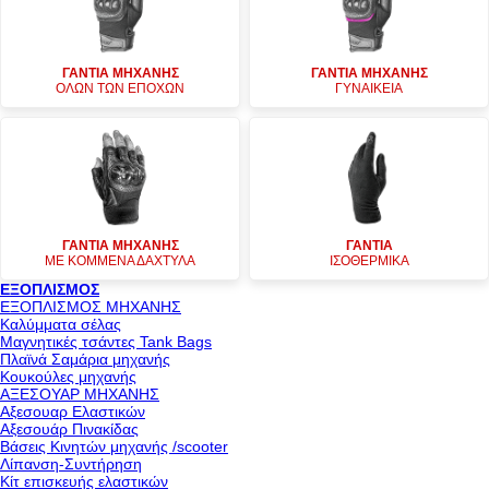
ΓΑΝΤΙΑ ΜΗΧΑΝΗΣ
ΓΑΝΤΙΑ ΜΗΧΑΝΗΣ
ΟΛΩΝ ΤΩΝ ΕΠΟΧΩΝ
ΓΥΝΑΙΚΕΙΑ
ΓΑΝΤΙΑ ΜΗΧΑΝΗΣ
ΓΑΝΤΙΑ
ΜΕ ΚΟΜΜΕΝΑ ΔΑΧΤΥΛΑ
ΙΣΟΘΕΡΜΙΚΑ
ΕΞΟΠΛΙΣΜΟΣ
ΕΞΟΠΛΙΣΜΟΣ ΜΗΧΑΝΗΣ
Καλύμματα σέλας
Μαγνητικές τσάντες Tank Bags
Πλαϊνά Σαμάρια μηχανής
Κουκούλες μηχανής
ΑΞΕΣΟΥΑΡ ΜΗΧΑΝΗΣ
Αξεσουαρ Ελαστικών
Αξεσουάρ Πινακίδας
Βάσεις Κινητών μηχανής /scooter
Λίπανση-Συντήρηση
Κίτ επισκευής ελαστικών