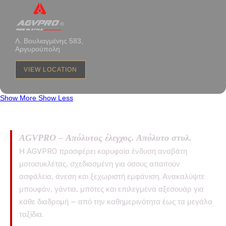
Λ. Βουλιαγμένης 583,
Αργυρούπολη
VIEW LOCATION
Show More
Show Less
AGVPRO – Απόλυτος έλεγχος. Απόλυτο στυλ.
Η AGVPRO προσφέρει κορυφαία ένδυση αναβάτη
μοτοσυκλέτας, σχεδιασμένη για όσους απαιτούν
ασφάλεια, άνεση και ξεχωριστή εμφάνιση. Ανακαλύψτε
μπουφάν, γάντια, μπότες και επιλεγμένα αξεσουάρ για
κάθε διαδρομή — από την καθημερινότητα έως τα μεγάλα
ταξίδια.