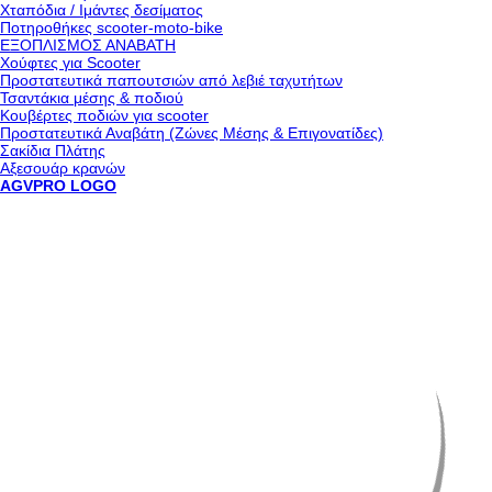
Χταπόδια / Ιμάντες δεσίματος
Ποτηροθήκες scooter-moto-bike
ΕΞΟΠΛΙΣΜΟΣ ΑΝΑΒΑΤΗ
Χούφτες για Scooter
Προστατευτικά παπουτσιών από λεβιέ ταχυτήτων
Τσαντάκια μέσης & ποδιού
Κουβέρτες ποδιών για scooter
Προστατευτικά Αναβάτη (Ζώνες Μέσης & Επιγονατίδες)
Σακίδια Πλάτης
Αξεσουάρ κρανών
AGVPRO LOGO