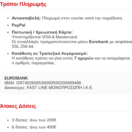
Τρόποι Πληρωμής
Αντικαταβολή:
Πληρωμή στον courier κατά την παράδοση
PayPal
Πιστωτική / Χρεωστική Κάρτα:
Υποστηρίζονται VISA & Mastercard.
Οι συναλλαγές πραγματοποιούνται μέσω
Eurobank
με ασφάλεια
SSL 256-bit.
Κατάθεση σε Τραπεζικό Λογαριασμό:
Η κατάθεση πρέπει να γίνει εντός
7 ημερών
και να αναγράφεται
ο αριθμός παραγγελίας.
EUROBANK
IBAN: GR7402606530000930200689486
Δικαιούχος: FAST LINE ΜΟΝΟΠΡΟΣΩΠΗ Ι.Κ.Ε.
Άτοκες Δόσεις
3 δόσεις: άνω των 200€
6 δόσεις: άνω των 400€