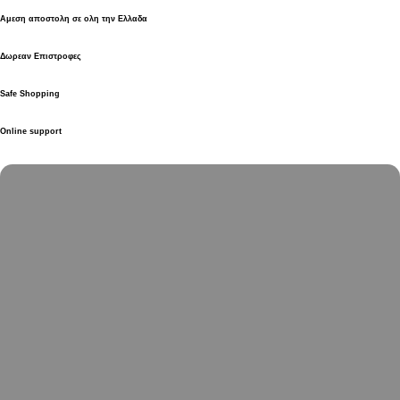
Αμεση αποστολη σε ολη την Ελλαδα
Δωρεαν Επιστροφες
Safe Shopping
Online support