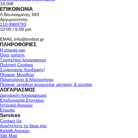
18,00€
ΕΠΙΚΟΙΝΩΝΙΑ
Λ.Βουλιαγμένης 583
Αργυρούπολη
210-9969793
10-00 / 6-00 pm
EMAIL:info@toofast.gr
ΠΛΗΡΟΦΟΡΙΕΣ
Η εταιρία μας
Όροι χρήσης
Τραπεζικοί λογαριασμοί
Πολιτική Cookies
Συνεργασία Χονδρικής!
Πίνακας Μεγεθών
Πελατολόγιο & Αξιολογήσεις
Πίνακας μεγεθών κουκούλας μηχανής & scooter
ΛΟΓΑΡΙΑΣΜΟΣ
Διαχείριση Λογαριασμού
Επεξεργασία Στοιχείων
Ιστορικό Αγορών
Εταιρίες
Services
Contact Us
Αναζητήστε το δέμα σας
Καλάθι Αγορών
Site Map