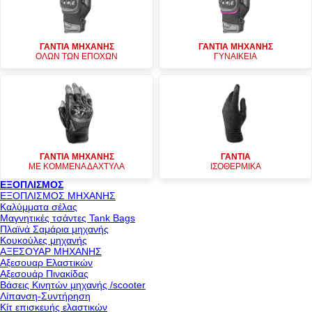
ΓΑΝΤΙΑ ΜΗΧΑΝΗΣ
ΓΑΝΤΙΑ ΜΗΧΑΝΗΣ
ΟΛΩΝ ΤΩΝ ΕΠΟΧΩΝ
ΓΥΝΑΙΚΕΙΑ
ΓΑΝΤΙΑ ΜΗΧΑΝΗΣ
ΓΑΝΤΙΑ
ΜΕ ΚΟΜΜΕΝΑ ΔΑΧΤΥΛΑ
ΙΣΟΘΕΡΜΙΚΑ
ΕΞΟΠΛΙΣΜΟΣ
ΕΞΟΠΛΙΣΜΟΣ ΜΗΧΑΝΗΣ
Καλύμματα σέλας
Μαγνητικές τσάντες Tank Bags
Πλαϊνά Σαμάρια μηχανής
Κουκούλες μηχανής
ΑΞΕΣΟΥΑΡ ΜΗΧΑΝΗΣ
Αξεσουαρ Ελαστικών
Αξεσουάρ Πινακίδας
Βάσεις Κινητών μηχανής /scooter
Λίπανση-Συντήρηση
Κίτ επισκευής ελαστικών