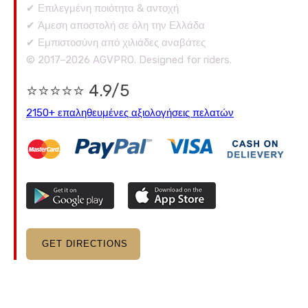
✔ Επιλεγμένη ποιότητα & αντοχή
✔ Άμεση αποστολή σε όλη την Ελλάδα
✔ Εμπιστοσύνη από χιλιάδες αναβάτες
© 2017–2026 AGVPRO. Designed for riders.
⭐⭐⭐⭐⭐ 4.9/5
2150+ επαληθευμένες αξιολογήσεις πελατών
GET DIRECTIONS