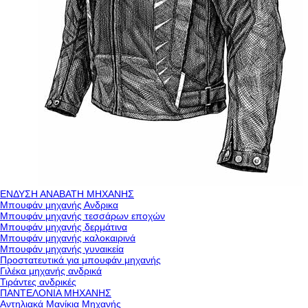
ΕΝΔΥΣΗ ΑΝΑΒΑΤΗ ΜΗΧΑΝΗΣ
Μπουφάν μηχανής Ανδρικα
Μπουφάν μηχανής τεσσάρων εποχών
Μπουφάν μηχανής δερμάτινα
Μπουφάν μηχανής καλοκαιρινά
Μπουφάν μηχανής γυναικεία
Προστατευτικά για μπουφάν μηχανής
Γιλέκα μηχανής ανδρικά
Τιράντες ανδρικές
ΠΑΝΤΕΛΟΝΙΑ ΜΗΧΑΝΗΣ
Αντηλιακά Μανίκια Μηχανής