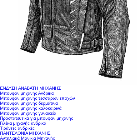
ΕΝΔΥΣΗ ΑΝΑΒΑΤΗ ΜΗΧΑΝΗΣ
Μπουφάν μηχανής Ανδρικα
Μπουφάν μηχανής τεσσάρων εποχών
Μπουφάν μηχανής δερμάτινα
Μπουφάν μηχανής καλοκαιρινά
Μπουφάν μηχανής γυναικεία
Προστατευτικά για μπουφάν μηχανής
Γιλέκα μηχανής ανδρικά
Τιράντες ανδρικές
ΠΑΝΤΕΛΟΝΙΑ ΜΗΧΑΝΗΣ
Αντηλιακά Μανίκια Μηχανής