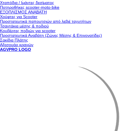
Χταπόδια / Ιμάντες δεσίματος
Ποτηροθήκες scooter-moto-bike
ΕΞΟΠΛΙΣΜΟΣ ΑΝΑΒΑΤΗ
Χούφτες για Scooter
Προστατευτικά παπουτσιών από λεβιέ ταχυτήτων
Τσαντάκια μέσης & ποδιού
Κουβέρτες ποδιών για scooter
Προστατευτικά Αναβάτη (Ζώνες Μέσης & Επιγονατίδες)
Σακίδια Πλάτης
Αξεσουάρ κρανών
AGVPRO LOGO