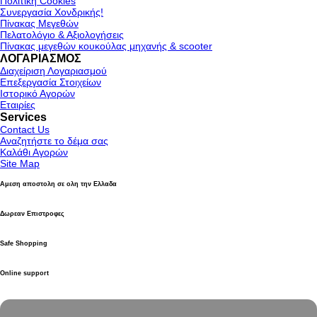
Πολιτική Cookies
Συνεργασία Χονδρικής!
Πίνακας Μεγεθών
Πελατολόγιο & Αξιολογήσεις
Πίνακας μεγεθών κουκούλας μηχανής & scooter
ΛΟΓΑΡΙΑΣΜΟΣ
Διαχείριση Λογαριασμού
Επεξεργασία Στοιχείων
Ιστορικό Αγορών
Εταιρίες
Services
Contact Us
Αναζητήστε το δέμα σας
Καλάθι Αγορών
Site Map
Αμεση αποστολη σε ολη την Ελλαδα
Δωρεαν Επιστροφες
Safe Shopping
Online support