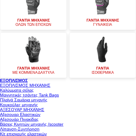
ΓΑΝΤΙΑ ΜΗΧΑΝΗΣ
ΓΑΝΤΙΑ ΜΗΧΑΝΗΣ
ΟΛΩΝ ΤΩΝ ΕΠΟΧΩΝ
ΓΥΝΑΙΚΕΙΑ
ΓΑΝΤΙΑ ΜΗΧΑΝΗΣ
ΓΑΝΤΙΑ
ΜΕ ΚΟΜΜΕΝΑ ΔΑΧΤΥΛΑ
ΙΣΟΘΕΡΜΙΚΑ
ΕΞΟΠΛΙΣΜΟΣ
ΕΞΟΠΛΙΣΜΟΣ ΜΗΧΑΝΗΣ
Καλύμματα σέλας
Μαγνητικές τσάντες Tank Bags
Πλαϊνά Σαμάρια μηχανής
Κουκούλες μηχανής
ΑΞΕΣΟΥΑΡ ΜΗΧΑΝΗΣ
Αξεσουαρ Ελαστικών
Αξεσουάρ Πινακίδας
Βάσεις Κινητών μηχανής /scooter
Λίπανση-Συντήρηση
Κίτ επισκευής ελαστικών