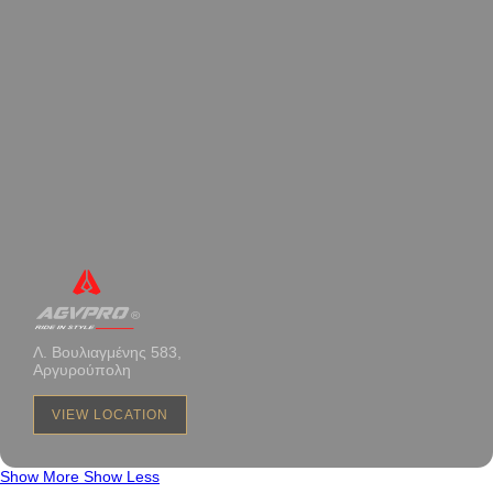
Λ. Βουλιαγμένης 583,
Αργυρούπολη
VIEW LOCATION
Show More
Show Less