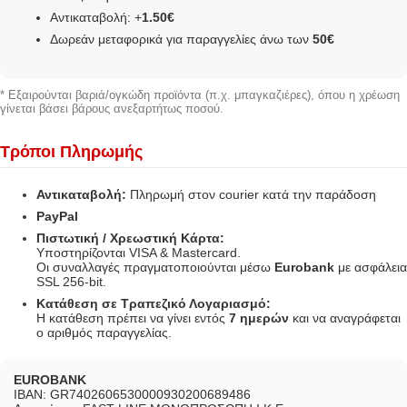
Αντικαταβολή: +
1.50€
Δωρεάν μεταφορικά για παραγγελίες άνω των
50€
* Εξαιρούνται βαριά/ογκώδη προϊόντα (π.χ. μπαγκαζιέρες), όπου η χρέωση
γίνεται βάσει βάρους ανεξαρτήτως ποσού.
Τρόποι Πληρωμής
Αντικαταβολή:
Πληρωμή στον courier κατά την παράδοση
PayPal
Πιστωτική / Χρεωστική Κάρτα:
Υποστηρίζονται VISA & Mastercard.
Οι συναλλαγές πραγματοποιούνται μέσω
Eurobank
με ασφάλεια
SSL 256-bit.
Κατάθεση σε Τραπεζικό Λογαριασμό:
Η κατάθεση πρέπει να γίνει εντός
7 ημερών
και να αναγράφεται
ο αριθμός παραγγελίας.
EUROBANK
IBAN: GR7402606530000930200689486