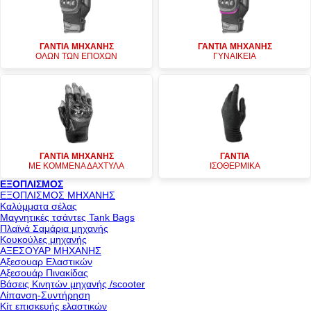
ΓΑΝΤΙΑ ΜΗΧΑΝΗΣ
ΓΑΝΤΙΑ ΜΗΧΑΝΗΣ
ΟΛΩΝ ΤΩΝ ΕΠΟΧΩΝ
ΓΥΝΑΙΚΕΙΑ
ΓΑΝΤΙΑ ΜΗΧΑΝΗΣ
ΓΑΝΤΙΑ
ΜΕ ΚΟΜΜΕΝΑ ΔΑΧΤΥΛΑ
ΙΣΟΘΕΡΜΙΚΑ
ΕΞΟΠΛΙΣΜΟΣ
ΕΞΟΠΛΙΣΜΟΣ ΜΗΧΑΝΗΣ
Καλύμματα σέλας
Μαγνητικές τσάντες Tank Bags
Πλαϊνά Σαμάρια μηχανής
Κουκούλες μηχανής
ΑΞΕΣΟΥΑΡ ΜΗΧΑΝΗΣ
Αξεσουαρ Ελαστικών
Αξεσουάρ Πινακίδας
Βάσεις Κινητών μηχανής /scooter
Λίπανση-Συντήρηση
Κίτ επισκευής ελαστικών