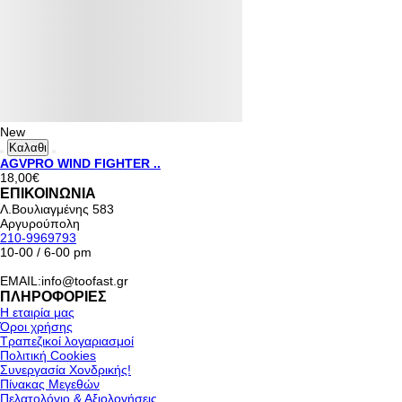
New
Καλαθι
AGVPRO WIND FIGHTER ..
18,00€
ΕΠΙΚΟΙΝΩΝΙΑ
Λ.Βουλιαγμένης 583
Αργυρούπολη
210-9969793
10-00 / 6-00 pm
EMAIL:info@toofast.gr
ΠΛΗΡΟΦΟΡΙΕΣ
Η εταιρία μας
Όροι χρήσης
Τραπεζικοί λογαριασμοί
Πολιτική Cookies
Συνεργασία Χονδρικής!
Πίνακας Μεγεθών
Πελατολόγιο & Αξιολογήσεις