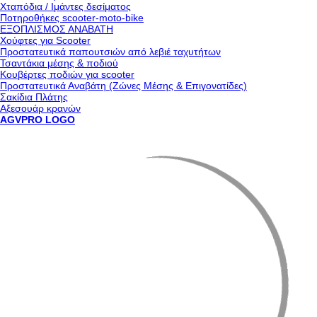
Χταπόδια / Ιμάντες δεσίματος
Ποτηροθήκες scooter-moto-bike
ΕΞΟΠΛΙΣΜΟΣ ΑΝΑΒΑΤΗ
Χούφτες για Scooter
Προστατευτικά παπουτσιών από λεβιέ ταχυτήτων
Τσαντάκια μέσης & ποδιού
Κουβέρτες ποδιών για scooter
Προστατευτικά Αναβάτη (Ζώνες Μέσης & Επιγονατίδες)
Σακίδια Πλάτης
Αξεσουάρ κρανών
AGVPRO LOGO