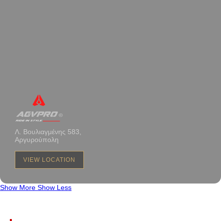
Λ. Βουλιαγμένης 583,
Αργυρούπολη
VIEW LOCATION
Show More
Show Less