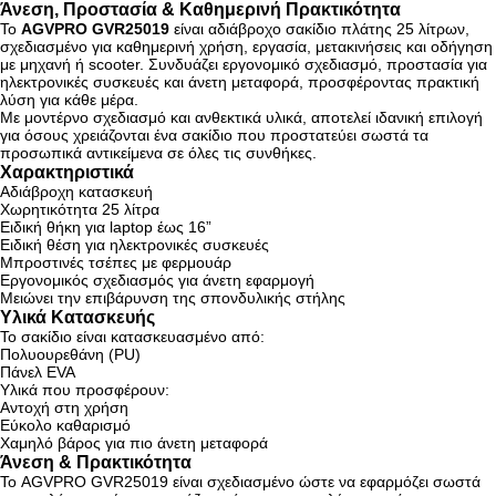
Άνεση, Προστασία & Καθημερινή Πρακτικότητα
Το
AGVPRO GVR25019
είναι αδιάβροχο σακίδιο πλάτης 25 λίτρων,
σχεδιασμένο για καθημερινή χρήση, εργασία, μετακινήσεις και οδήγηση
με μηχανή ή scooter. Συνδυάζει εργονομικό σχεδιασμό, προστασία για
ηλεκτρονικές συσκευές και άνετη μεταφορά, προσφέροντας πρακτική
λύση για κάθε μέρα.
Με μοντέρνο σχεδιασμό και ανθεκτικά υλικά, αποτελεί ιδανική επιλογή
για όσους χρειάζονται ένα σακίδιο που προστατεύει σωστά τα
προσωπικά αντικείμενα σε όλες τις συνθήκες.
Χαρακτηριστικά
Αδιάβροχη κατασκευή
Χωρητικότητα 25 λίτρα
Ειδική θήκη για laptop έως 16”
Ειδική θέση για ηλεκτρονικές συσκευές
Μπροστινές τσέπες με φερμουάρ
Εργονομικός σχεδιασμός για άνετη εφαρμογή
Μειώνει την επιβάρυνση της σπονδυλικής στήλης
Υλικά Κατασκευής
Το σακίδιο είναι κατασκευασμένο από:
Πολυουρεθάνη (PU)
Πάνελ EVA
Υλικά που προσφέρουν:
Αντοχή στη χρήση
Εύκολο καθαρισμό
Χαμηλό βάρος για πιο άνετη μεταφορά
Άνεση & Πρακτικότητα
Το AGVPRO GVR25019 είναι σχεδιασμένο ώστε να εφαρμόζει σωστά