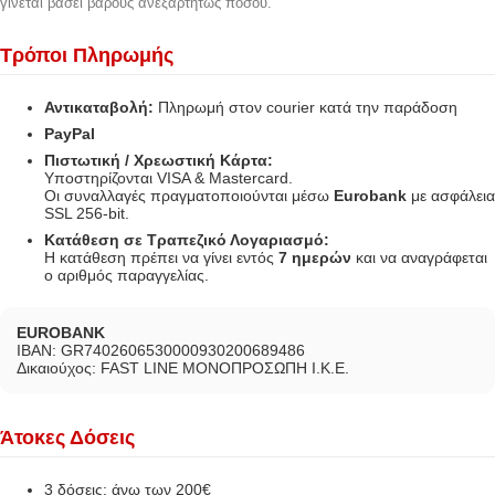
γίνεται βάσει βάρους ανεξαρτήτως ποσού.
Τρόποι Πληρωμής
Αντικαταβολή:
Πληρωμή στον courier κατά την παράδοση
PayPal
Πιστωτική / Χρεωστική Κάρτα:
Υποστηρίζονται VISA & Mastercard.
Οι συναλλαγές πραγματοποιούνται μέσω
Eurobank
με ασφάλεια
SSL 256-bit.
Κατάθεση σε Τραπεζικό Λογαριασμό:
Η κατάθεση πρέπει να γίνει εντός
7 ημερών
και να αναγράφεται
ο αριθμός παραγγελίας.
EUROBANK
IBAN: GR7402606530000930200689486
Δικαιούχος: FAST LINE ΜΟΝΟΠΡΟΣΩΠΗ Ι.Κ.Ε.
Άτοκες Δόσεις
3 δόσεις: άνω των 200€