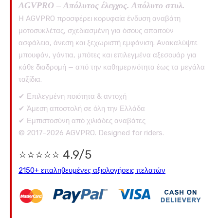
AGVPRO – Απόλυτος έλεγχος. Απόλυτο στυλ.
Η AGVPRO προσφέρει κορυφαία ένδυση αναβάτη
μοτοσυκλέτας, σχεδιασμένη για όσους απαιτούν
ασφάλεια, άνεση και ξεχωριστή εμφάνιση. Ανακαλύψτε
μπουφάν, γάντια, μπότες και επιλεγμένα αξεσουάρ για
κάθε διαδρομή — από την καθημερινότητα έως τα μεγάλα
ταξίδια.
✔ Επιλεγμένη ποιότητα & αντοχή
✔ Άμεση αποστολή σε όλη την Ελλάδα
✔ Εμπιστοσύνη από χιλιάδες αναβάτες
© 2017–2026 AGVPRO. Designed for riders.
⭐⭐⭐⭐⭐ 4.9/5
2150+ επαληθευμένες αξιολογήσεις πελατών