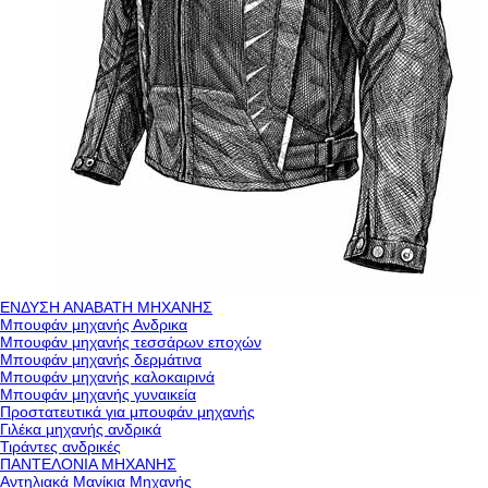
ΕΝΔΥΣΗ ΑΝΑΒΑΤΗ ΜΗΧΑΝΗΣ
Μπουφάν μηχανής Ανδρικα
Μπουφάν μηχανής τεσσάρων εποχών
Μπουφάν μηχανής δερμάτινα
Μπουφάν μηχανής καλοκαιρινά
Μπουφάν μηχανής γυναικεία
Προστατευτικά για μπουφάν μηχανής
Γιλέκα μηχανής ανδρικά
Τιράντες ανδρικές
ΠΑΝΤΕΛΟΝΙΑ ΜΗΧΑΝΗΣ
Αντηλιακά Μανίκια Μηχανής