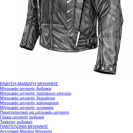
ΕΝΔΥΣΗ ΑΝΑΒΑΤΗ ΜΗΧΑΝΗΣ
Μπουφάν μηχανής Ανδρικα
Μπουφάν μηχανής τεσσάρων εποχών
Μπουφάν μηχανής δερμάτινα
Μπουφάν μηχανής καλοκαιρινά
Μπουφάν μηχανής γυναικεία
Προστατευτικά για μπουφάν μηχανής
Γιλέκα μηχανής ανδρικά
Τιράντες ανδρικές
ΠΑΝΤΕΛΟΝΙΑ ΜΗΧΑΝΗΣ
Αντηλιακά Μανίκια Μηχανής