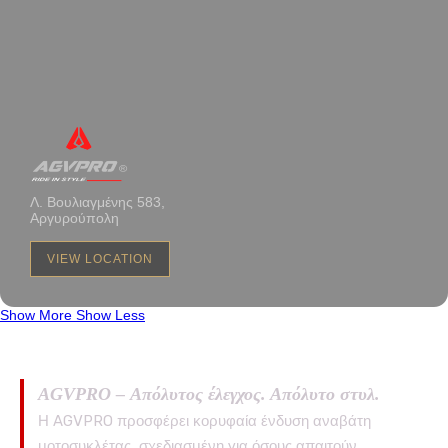
Λ. Βουλιαγμένης 583,
Αργυρούπολη
VIEW LOCATION
Show More
Show Less
AGVPRO – Απόλυτος έλεγχος. Απόλυτο στυλ.
Η AGVPRO προσφέρει κορυφαία ένδυση αναβάτη
μοτοσυκλέτας, σχεδιασμένη για όσους απαιτούν