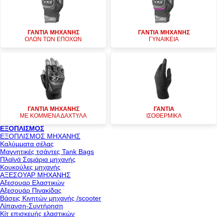
ΓΑΝΤΙΑ ΜΗΧΑΝΗΣ
ΓΑΝΤΙΑ ΜΗΧΑΝΗΣ
ΟΛΩΝ ΤΩΝ ΕΠΟΧΩΝ
ΓΥΝΑΙΚΕΙΑ
ΓΑΝΤΙΑ ΜΗΧΑΝΗΣ
ΓΑΝΤΙΑ
ΜΕ ΚΟΜΜΕΝΑ ΔΑΧΤΥΛΑ
ΙΣΟΘΕΡΜΙΚΑ
ΕΞΟΠΛΙΣΜΟΣ
ΕΞΟΠΛΙΣΜΟΣ ΜΗΧΑΝΗΣ
Καλύμματα σέλας
Μαγνητικές τσάντες Tank Bags
Πλαϊνά Σαμάρια μηχανής
Κουκούλες μηχανής
ΑΞΕΣΟΥΑΡ ΜΗΧΑΝΗΣ
Αξεσουαρ Ελαστικών
Αξεσουάρ Πινακίδας
Βάσεις Κινητών μηχανής /scooter
Λίπανση-Συντήρηση
Κίτ επισκευής ελαστικών