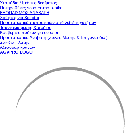
Χταπόδια / Ιμάντες δεσίματος
Ποτηροθήκες scooter-moto-bike
ΕΞΟΠΛΙΣΜΟΣ ΑΝΑΒΑΤΗ
Χούφτες για Scooter
Προστατευτικά παπουτσιών από λεβιέ ταχυτήτων
Τσαντάκια μέσης & ποδιού
Κουβέρτες ποδιών για scooter
Προστατευτικά Αναβάτη (Ζώνες Μέσης & Επιγονατίδες)
Σακίδια Πλάτης
Αξεσουάρ κρανών
AGVPRO LOGO