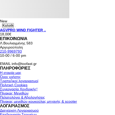
New
Καλαθι
AGVPRO WIND FIGHTER ..
18,00€
ΕΠΙΚΟΙΝΩΝΙΑ
Λ.Βουλιαγμένης 583
Αργυρούπολη
210-9969793
10-00 / 6-00 pm
EMAIL:info@toofast.gr
ΠΛΗΡΟΦΟΡΙΕΣ
Η εταιρία μας
Όροι χρήσης
Τραπεζικοί λογαριασμοί
Πολιτική Cookies
Συνεργασία Χονδρικής!
Πίνακας Μεγεθών
Πελατολόγιο & Αξιολογήσεις
Πίνακας μεγεθών κουκούλας μηχανής & scooter
ΛΟΓΑΡΙΑΣΜΟΣ
Διαχείριση Λογαριασμού
Επεξεργασία Στοιχείων