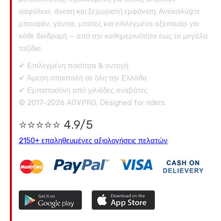
ασφάλεια, άνεση και ξεχωριστή εμφάνιση. Ανακαλύψτε
μπουφάν, γάντια, μπότες και επιλεγμένα αξεσουάρ για
κάθε διαδρομή — από την καθημερινότητα έως τα μεγάλα
ταξίδια.
✔ Επιλεγμένη ποιότητα & αντοχή
✔ Άμεση αποστολή σε όλη την Ελλάδα
✔ Εμπιστοσύνη από χιλιάδες αναβάτες
© 2017–2026 AGVPRO. Designed for riders.
⭐⭐⭐⭐⭐ 4.9/5
2150+ επαληθευμένες αξιολογήσεις πελατών