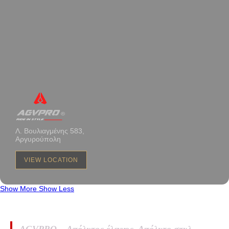
Λ. Βουλιαγμένης 583,
Αργυρούπολη
VIEW LOCATION
Show More
Show Less