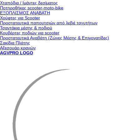
Χταπόδια / Ιμάντες δεσίματος
Ποτηροθήκες scooter-moto-bike
ΕΞΟΠΛΙΣΜΟΣ ΑΝΑΒΑΤΗ
Χούφτες για Scooter
Προστατευτικά παπουτσιών από λεβιέ ταχυτήτων
Τσαντάκια μέσης & ποδιού
Κουβέρτες ποδιών για scooter
Προστατευτικά Αναβάτη (Ζώνες Μέσης & Επιγονατίδες)
Σακίδια Πλάτης
Αξεσουάρ κρανών
AGVPRO LOGO