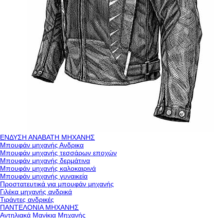
ΕΝΔΥΣΗ ΑΝΑΒΑΤΗ ΜΗΧΑΝΗΣ
Μπουφάν μηχανής Ανδρικα
Μπουφάν μηχανής τεσσάρων εποχών
Μπουφάν μηχανής δερμάτινα
Μπουφάν μηχανής καλοκαιρινά
Μπουφάν μηχανής γυναικεία
Προστατευτικά για μπουφάν μηχανής
Γιλέκα μηχανής ανδρικά
Τιράντες ανδρικές
ΠΑΝΤΕΛΟΝΙΑ ΜΗΧΑΝΗΣ
Αντηλιακά Μανίκια Μηχανής