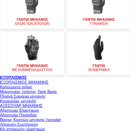
ΓΑΝΤΙΑ ΜΗΧΑΝΗΣ
ΓΑΝΤΙΑ ΜΗΧΑΝΗΣ
ΟΛΩΝ ΤΩΝ ΕΠΟΧΩΝ
ΓΥΝΑΙΚΕΙΑ
ΓΑΝΤΙΑ ΜΗΧΑΝΗΣ
ΓΑΝΤΙΑ
ΜΕ ΚΟΜΜΕΝΑ ΔΑΧΤΥΛΑ
ΙΣΟΘΕΡΜΙΚΑ
ΕΞΟΠΛΙΣΜΟΣ
ΕΞΟΠΛΙΣΜΟΣ ΜΗΧΑΝΗΣ
Καλύμματα σέλας
Μαγνητικές τσάντες Tank Bags
Πλαϊνά Σαμάρια μηχανής
Κουκούλες μηχανής
ΑΞΕΣΟΥΑΡ ΜΗΧΑΝΗΣ
Αξεσουαρ Ελαστικών
Αξεσουάρ Πινακίδας
Βάσεις Κινητών μηχανής /scooter
Λίπανση-Συντήρηση
Κίτ επισκευής ελαστικών