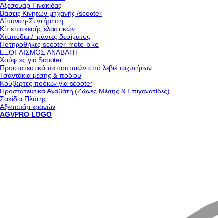
Αξεσουάρ Πινακίδας
Βάσεις Κινητών μηχανής /scooter
Λίπανση-Συντήρηση
Κίτ επισκευής ελαστικών
Χταπόδια / Ιμάντες δεσίματος
Ποτηροθήκες scooter-moto-bike
ΕΞΟΠΛΙΣΜΟΣ ΑΝΑΒΑΤΗ
Χούφτες για Scooter
Προστατευτικά παπουτσιών από λεβιέ ταχυτήτων
Τσαντάκια μέσης & ποδιού
Κουβέρτες ποδιών για scooter
Προστατευτικά Αναβάτη (Ζώνες Μέσης & Επιγονατίδες)
Σακίδια Πλάτης
Αξεσουάρ κρανών
AGVPRO LOGO