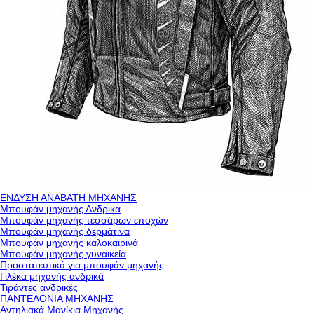
ΕΝΔΥΣΗ ΑΝΑΒΑΤΗ ΜΗΧΑΝΗΣ
Μπουφάν μηχανής Ανδρικα
Μπουφάν μηχανής τεσσάρων εποχών
Μπουφάν μηχανής δερμάτινα
Μπουφάν μηχανής καλοκαιρινά
Μπουφάν μηχανής γυναικεία
Προστατευτικά για μπουφάν μηχανής
Γιλέκα μηχανής ανδρικά
Τιράντες ανδρικές
ΠΑΝΤΕΛΟΝΙΑ ΜΗΧΑΝΗΣ
Αντηλιακά Μανίκια Μηχανής