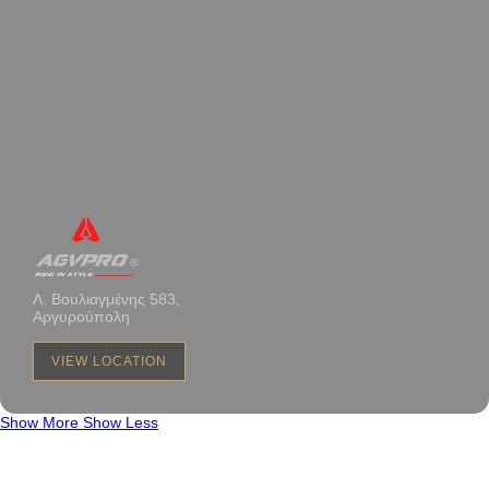
Λ. Βουλιαγμένης 583,
Αργυρούπολη
VIEW LOCATION
Show More
Show Less