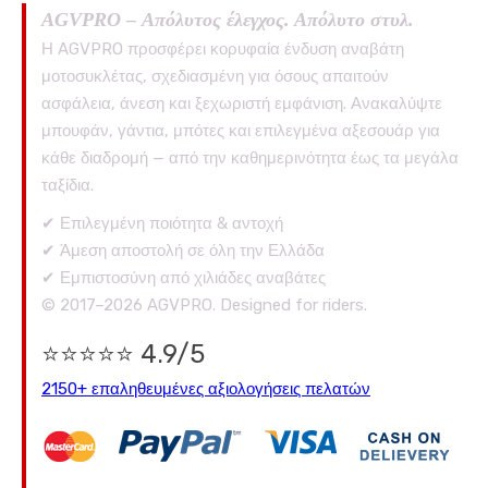
AGVPRO – Απόλυτος έλεγχος. Απόλυτο στυλ.
Η AGVPRO προσφέρει κορυφαία ένδυση αναβάτη
μοτοσυκλέτας, σχεδιασμένη για όσους απαιτούν
ασφάλεια, άνεση και ξεχωριστή εμφάνιση. Ανακαλύψτε
μπουφάν, γάντια, μπότες και επιλεγμένα αξεσουάρ για
κάθε διαδρομή — από την καθημερινότητα έως τα μεγάλα
ταξίδια.
✔ Επιλεγμένη ποιότητα & αντοχή
✔ Άμεση αποστολή σε όλη την Ελλάδα
✔ Εμπιστοσύνη από χιλιάδες αναβάτες
© 2017–2026 AGVPRO. Designed for riders.
⭐⭐⭐⭐⭐ 4.9/5
2150+ επαληθευμένες αξιολογήσεις πελατών