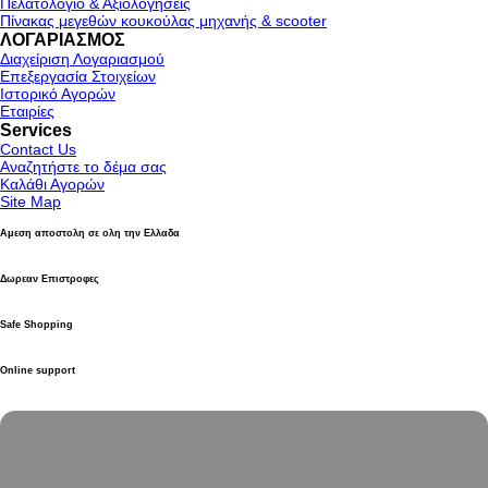
Πελατολόγιο & Αξιολογήσεις
Πίνακας μεγεθών κουκούλας μηχανής & scooter
ΛΟΓΑΡΙΑΣΜΟΣ
Διαχείριση Λογαριασμού
Επεξεργασία Στοιχείων
Ιστορικό Αγορών
Εταιρίες
Services
Contact Us
Αναζητήστε το δέμα σας
Καλάθι Αγορών
Site Map
Αμεση αποστολη σε ολη την Ελλαδα
Δωρεαν Επιστροφες
Safe Shopping
Online support