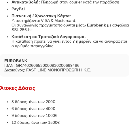
Αντικαταβολή:
Πληρωμή στον courier κατά την παράδοση
PayPal
Πιστωτική / Χρεωστική Κάρτα:
Υποστηρίζονται VISA & Mastercard.
Οι συναλλαγές πραγματοποιούνται μέσω
Eurobank
με ασφάλεια
SSL 256-bit.
Κατάθεση σε Τραπεζικό Λογαριασμό:
Η κατάθεση πρέπει να γίνει εντός
7 ημερών
και να αναγράφεται
ο αριθμός παραγγελίας.
EUROBANK
IBAN: GR7402606530000930200689486
Δικαιούχος: FAST LINE ΜΟΝΟΠΡΟΣΩΠΗ Ι.Κ.Ε.
Άτοκες Δόσεις
3 δόσεις: άνω των 200€
6 δόσεις: άνω των 400€
9 δόσεις: άνω των 1000€
12 δόσεις: άνω των 1500€