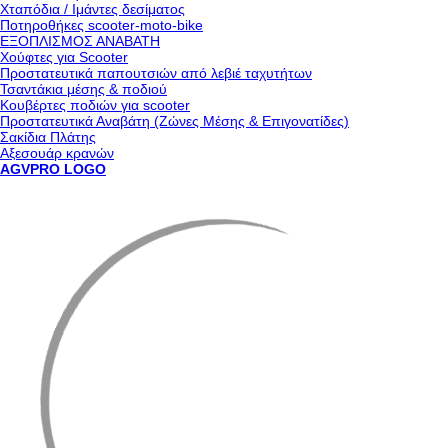
Χταπόδια / Ιμάντες δεσίματος
Ποτηροθήκες scooter-moto-bike
ΕΞΟΠΛΙΣΜΟΣ ΑΝΑΒΑΤΗ
Χούφτες για Scooter
Προστατευτικά παπουτσιών από λεβιέ ταχυτήτων
Τσαντάκια μέσης & ποδιού
Κουβέρτες ποδιών για scooter
Προστατευτικά Αναβάτη (Ζώνες Μέσης & Επιγονατίδες)
Σακίδια Πλάτης
Αξεσουάρ κρανών
AGVPRO LOGO