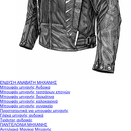
ΕΝΔΥΣΗ ΑΝΑΒΑΤΗ ΜΗΧΑΝΗΣ
Μπουφάν μηχανής Ανδρικα
Μπουφάν μηχανής τεσσάρων εποχών
Μπουφάν μηχανής δερμάτινα
Μπουφάν μηχανής καλοκαιρινά
Μπουφάν μηχανής γυναικεία
Προστατευτικά για μπουφάν μηχανής
Γιλέκα μηχανής ανδρικά
Τιράντες ανδρικές
ΠΑΝΤΕΛΟΝΙΑ ΜΗΧΑΝΗΣ
Αντηλιακά Μανίκια Μηχανής