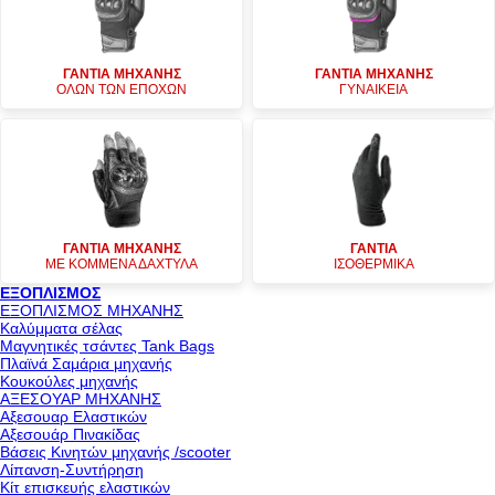
ΓΑΝΤΙΑ ΜΗΧΑΝΗΣ
ΓΑΝΤΙΑ ΜΗΧΑΝΗΣ
ΟΛΩΝ ΤΩΝ ΕΠΟΧΩΝ
ΓΥΝΑΙΚΕΙΑ
ΓΑΝΤΙΑ ΜΗΧΑΝΗΣ
ΓΑΝΤΙΑ
ΜΕ ΚΟΜΜΕΝΑ ΔΑΧΤΥΛΑ
ΙΣΟΘΕΡΜΙΚΑ
ΕΞΟΠΛΙΣΜΟΣ
ΕΞΟΠΛΙΣΜΟΣ ΜΗΧΑΝΗΣ
Καλύμματα σέλας
Μαγνητικές τσάντες Tank Bags
Πλαϊνά Σαμάρια μηχανής
Κουκούλες μηχανής
ΑΞΕΣΟΥΑΡ ΜΗΧΑΝΗΣ
Αξεσουαρ Ελαστικών
Αξεσουάρ Πινακίδας
Βάσεις Κινητών μηχανής /scooter
Λίπανση-Συντήρηση
Κίτ επισκευής ελαστικών