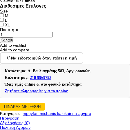
Viewed
9671 times
Διαθεσιμες Επιλογες
Size
M
L
XL
Ποσότητα
Add to wishlist
Add to compare
Να ειδοποιηθώ όταν πέσει η τιμή
Κατάστημα: Λ. Βουλιαγμένης 583, Αργυρούπολη
Καλέστε μας:
210 9969793
Ίδιες τιμές online & στο φυσικό κατάστημα
Ζητήστε πληροφορίες για το προϊόν
ΠΙΝΑΚΑΣ ΜΕΓΕΘΩΝ
Κατηγορίες:
mpoyfan michanis kalokairina-agvpro
Περιγραφή
Αξιολογήσεις (0)
Πολιτική Αγορών