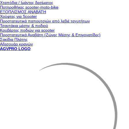
Χταπόδια / Ιμάντες δεσίματος
Ποτηροθήκες scooter-moto-bike
ΕΞΟΠΛΙΣΜΟΣ ΑΝΑΒΑΤΗ
Χούφτες για Scooter
Προστατευτικά παπουτσιών από λεβιέ ταχυτήτων
Τσαντάκια μέσης & ποδιού
Κουβέρτες ποδιών για scooter
Προστατευτικά Αναβάτη (Ζώνες Μέσης & Επιγονατίδες)
Σακίδια Πλάτης
Αξεσουάρ κρανών
AGVPRO LOGO