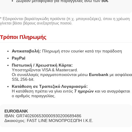
Δωρεάν μεταφορικά για παραγγελίες άνω των
50€
* Εξαιρούνται βαριά/ογκώδη προϊόντα (π.χ. μπαγκαζιέρες), όπου η χρέωση
γίνεται βάσει βάρους ανεξαρτήτως ποσού.
Τρόποι Πληρωμής
Αντικαταβολή:
Πληρωμή στον courier κατά την παράδοση
PayPal
Πιστωτική / Χρεωστική Κάρτα:
Υποστηρίζονται VISA & Mastercard.
Οι συναλλαγές πραγματοποιούνται μέσω
Eurobank
με ασφάλεια
SSL 256-bit.
Κατάθεση σε Τραπεζικό Λογαριασμό:
Η κατάθεση πρέπει να γίνει εντός
7 ημερών
και να αναγράφεται
ο αριθμός παραγγελίας.
EUROBANK
IBAN: GR7402606530000930200689486
Δικαιούχος: FAST LINE ΜΟΝΟΠΡΟΣΩΠΗ Ι.Κ.Ε.