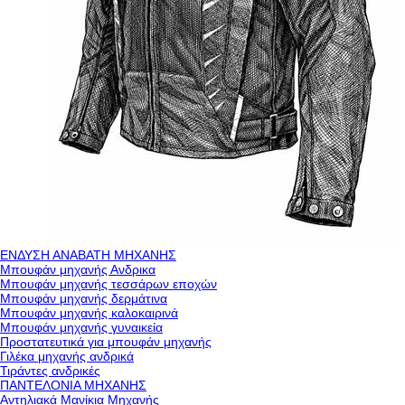
ΕΝΔΥΣΗ ΑΝΑΒΑΤΗ ΜΗΧΑΝΗΣ
Μπουφάν μηχανής Ανδρικα
Μπουφάν μηχανής τεσσάρων εποχών
Μπουφάν μηχανής δερμάτινα
Μπουφάν μηχανής καλοκαιρινά
Μπουφάν μηχανής γυναικεία
Προστατευτικά για μπουφάν μηχανής
Γιλέκα μηχανής ανδρικά
Τιράντες ανδρικές
ΠΑΝΤΕΛΟΝΙΑ ΜΗΧΑΝΗΣ
Αντηλιακά Μανίκια Μηχανής