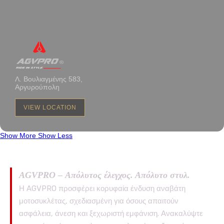
Λ. Βουλιαγμένης 583,
Αργυρούπολη
VIEW LOCATION
Show More
Show Less
AGVPRO – Απόλυτος έλεγχος. Απόλυτο στυλ.
Η AGVPRO προσφέρει κορυφαία ένδυση αναβάτη
μοτοσυκλέτας, σχεδιασμένη για όσους απαιτούν
ασφάλεια, άνεση και ξεχωριστή εμφάνιση. Ανακαλύψτε