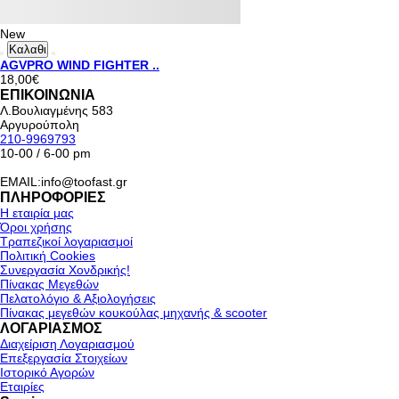
New
Καλαθι
AGVPRO WIND FIGHTER ..
18,00€
ΕΠΙΚΟΙΝΩΝΙΑ
Λ.Βουλιαγμένης 583
Αργυρούπολη
210-9969793
10-00 / 6-00 pm
EMAIL:info@toofast.gr
ΠΛΗΡΟΦΟΡΙΕΣ
Η εταιρία μας
Όροι χρήσης
Τραπεζικοί λογαριασμοί
Πολιτική Cookies
Συνεργασία Χονδρικής!
Πίνακας Μεγεθών
Πελατολόγιο & Αξιολογήσεις
Πίνακας μεγεθών κουκούλας μηχανής & scooter
ΛΟΓΑΡΙΑΣΜΟΣ
Διαχείριση Λογαριασμού
Επεξεργασία Στοιχείων
Ιστορικό Αγορών
Εταιρίες