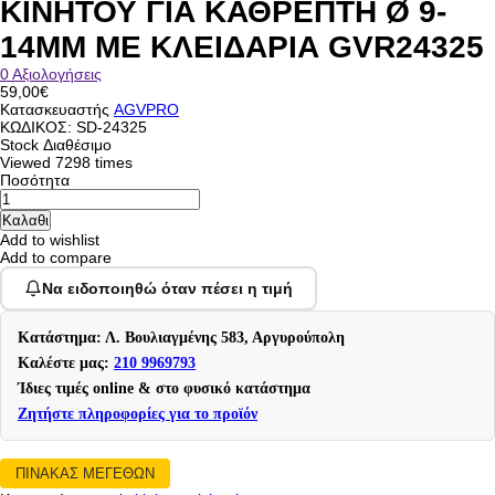
ΚΙΝΗΤΟΥ ΓΙΑ ΚΑΘΡΕΠΤΗ Ø 9-
14MM ΜΕ ΚΛΕΙΔΑΡΙΑ GVR24325
0 Αξιολογήσεις
59,00€
Κατασκευαστής
AGVPRO
ΚΩΔΙΚΟΣ:
SD-24325
Stock
Διαθέσιμο
Viewed
7298 times
Ποσότητα
Add to wishlist
Add to compare
Να ειδοποιηθώ όταν πέσει η τιμή
Κατάστημα: Λ. Βουλιαγμένης 583, Αργυρούπολη
Καλέστε μας:
210 9969793
Ίδιες τιμές online & στο φυσικό κατάστημα
Ζητήστε πληροφορίες για το προϊόν
ΠΙΝΑΚΑΣ ΜΕΓΕΘΩΝ