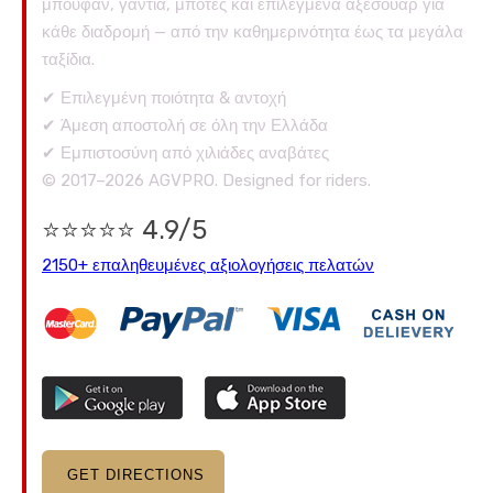
μπουφάν, γάντια, μπότες και επιλεγμένα αξεσουάρ για
κάθε διαδρομή — από την καθημερινότητα έως τα μεγάλα
ταξίδια.
✔ Επιλεγμένη ποιότητα & αντοχή
✔ Άμεση αποστολή σε όλη την Ελλάδα
✔ Εμπιστοσύνη από χιλιάδες αναβάτες
© 2017–2026 AGVPRO. Designed for riders.
⭐⭐⭐⭐⭐ 4.9/5
2150+ επαληθευμένες αξιολογήσεις πελατών
GET DIRECTIONS