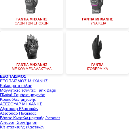
ΓΑΝΤΙΑ ΜΗΧΑΝΗΣ
ΓΑΝΤΙΑ ΜΗΧΑΝΗΣ
ΟΛΩΝ ΤΩΝ ΕΠΟΧΩΝ
ΓΥΝΑΙΚΕΙΑ
ΓΑΝΤΙΑ ΜΗΧΑΝΗΣ
ΓΑΝΤΙΑ
ΜΕ ΚΟΜΜΕΝΑ ΔΑΧΤΥΛΑ
ΙΣΟΘΕΡΜΙΚΑ
ΕΞΟΠΛΙΣΜΟΣ
ΕΞΟΠΛΙΣΜΟΣ ΜΗΧΑΝΗΣ
Καλύμματα σέλας
Μαγνητικές τσάντες Tank Bags
Πλαϊνά Σαμάρια μηχανής
Κουκούλες μηχανής
ΑΞΕΣΟΥΑΡ ΜΗΧΑΝΗΣ
Αξεσουαρ Ελαστικών
Αξεσουάρ Πινακίδας
Βάσεις Κινητών μηχανής /scooter
Λίπανση-Συντήρηση
Κίτ επισκευής ελαστικών