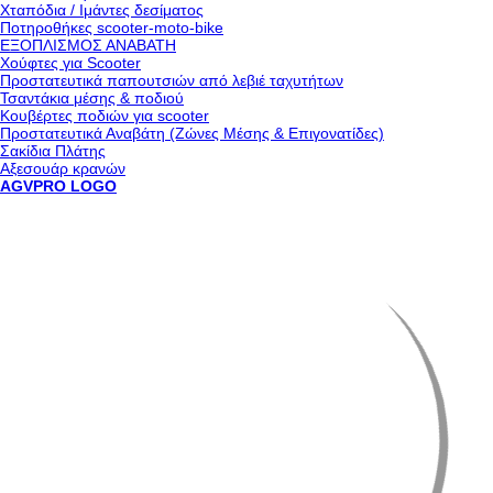
Χταπόδια / Ιμάντες δεσίματος
Ποτηροθήκες scooter-moto-bike
ΕΞΟΠΛΙΣΜΟΣ ΑΝΑΒΑΤΗ
Χούφτες για Scooter
Προστατευτικά παπουτσιών από λεβιέ ταχυτήτων
Τσαντάκια μέσης & ποδιού
Κουβέρτες ποδιών για scooter
Προστατευτικά Αναβάτη (Ζώνες Μέσης & Επιγονατίδες)
Σακίδια Πλάτης
Αξεσουάρ κρανών
AGVPRO LOGO