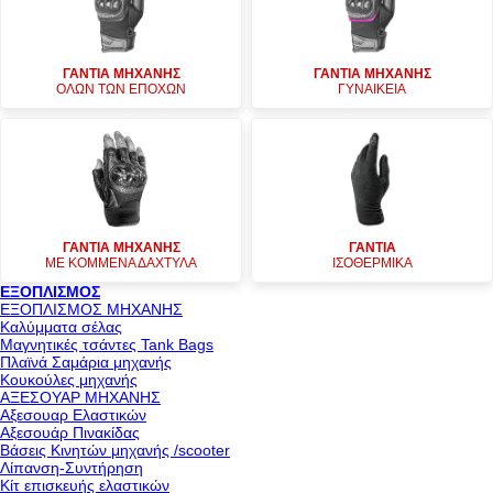
ΓΑΝΤΙΑ ΜΗΧΑΝΗΣ
ΓΑΝΤΙΑ ΜΗΧΑΝΗΣ
ΟΛΩΝ ΤΩΝ ΕΠΟΧΩΝ
ΓΥΝΑΙΚΕΙΑ
ΓΑΝΤΙΑ ΜΗΧΑΝΗΣ
ΓΑΝΤΙΑ
ΜΕ ΚΟΜΜΕΝΑ ΔΑΧΤΥΛΑ
ΙΣΟΘΕΡΜΙΚΑ
ΕΞΟΠΛΙΣΜΟΣ
ΕΞΟΠΛΙΣΜΟΣ ΜΗΧΑΝΗΣ
Καλύμματα σέλας
Μαγνητικές τσάντες Tank Bags
Πλαϊνά Σαμάρια μηχανής
Κουκούλες μηχανής
ΑΞΕΣΟΥΑΡ ΜΗΧΑΝΗΣ
Αξεσουαρ Ελαστικών
Αξεσουάρ Πινακίδας
Βάσεις Κινητών μηχανής /scooter
Λίπανση-Συντήρηση
Κίτ επισκευής ελαστικών