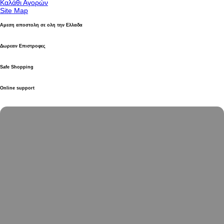
Καλάθι Αγορών
Site Map
Αμεση αποστολη σε ολη την Ελλαδα
Δωρεαν Επιστροφες
Safe Shopping
Online support