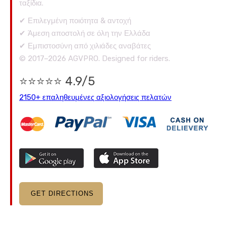
ταξίδια.
✔ Επιλεγμένη ποιότητα & αντοχή
✔ Άμεση αποστολή σε όλη την Ελλάδα
✔ Εμπιστοσύνη από χιλιάδες αναβάτες
© 2017–2026 AGVPRO. Designed for riders.
⭐⭐⭐⭐⭐ 4.9/5
2150+ επαληθευμένες αξιολογήσεις πελατών
GET DIRECTIONS