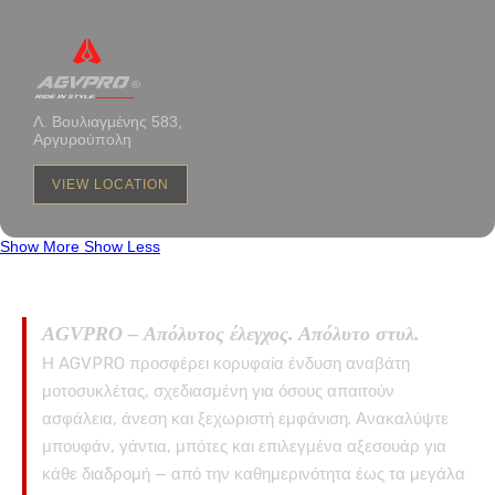
Λ. Βουλιαγμένης 583,
Αργυρούπολη
VIEW LOCATION
Show More
Show Less
AGVPRO – Απόλυτος έλεγχος. Απόλυτο στυλ.
Η AGVPRO προσφέρει κορυφαία ένδυση αναβάτη
μοτοσυκλέτας, σχεδιασμένη για όσους απαιτούν
ασφάλεια, άνεση και ξεχωριστή εμφάνιση. Ανακαλύψτε
μπουφάν, γάντια, μπότες και επιλεγμένα αξεσουάρ για
κάθε διαδρομή — από την καθημερινότητα έως τα μεγάλα