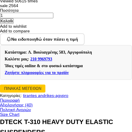
Viewed
50615 times
sale:2564
Ποσότητα
Add to wishlist
Add to compare
Να ειδοποιηθώ όταν πέσει η τιμή
Κατάστημα: Λ. Βουλιαγμένης 583, Αργυρούπολη
Καλέστε μας:
210 9969793
Ίδιες τιμές online & στο φυσικό κατάστημα
Ζητήστε πληροφορίες για το προϊόν
ΠΙΝΑΚΑΣ ΜΕΓΕΘΩΝ
Κατηγορίες:
tirantes andrikes-agvpro
Περιγραφή
Αξιολογήσεις (40)
Πολιτική Αγορών
Size Chart
DTECK T-310 HEAVY DUTY ELASTIC