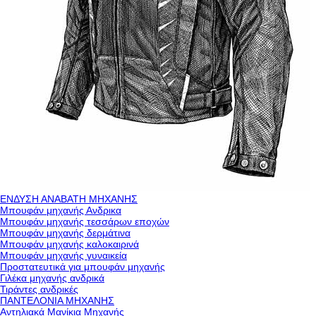
ΕΝΔΥΣΗ ΑΝΑΒΑΤΗ ΜΗΧΑΝΗΣ
Μπουφάν μηχανής Ανδρικα
Μπουφάν μηχανής τεσσάρων εποχών
Μπουφάν μηχανής δερμάτινα
Μπουφάν μηχανής καλοκαιρινά
Μπουφάν μηχανής γυναικεία
Προστατευτικά για μπουφάν μηχανής
Γιλέκα μηχανής ανδρικά
Τιράντες ανδρικές
ΠΑΝΤΕΛΟΝΙΑ ΜΗΧΑΝΗΣ
Αντηλιακά Μανίκια Μηχανής