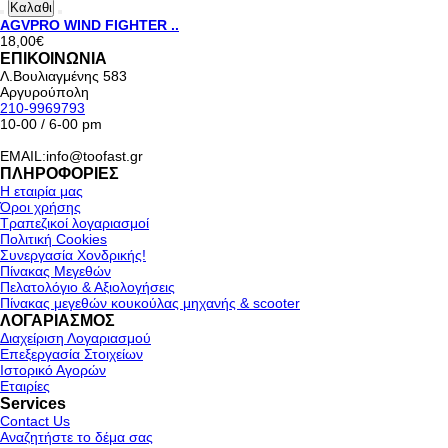
Καλαθι
AGVPRO WIND FIGHTER ..
18,00€
ΕΠΙΚΟΙΝΩΝΙΑ
Λ.Βουλιαγμένης 583
Αργυρούπολη
210-9969793
10-00 / 6-00 pm
EMAIL:info@toofast.gr
ΠΛΗΡΟΦΟΡΙΕΣ
Η εταιρία μας
Όροι χρήσης
Τραπεζικοί λογαριασμοί
Πολιτική Cookies
Συνεργασία Χονδρικής!
Πίνακας Μεγεθών
Πελατολόγιο & Αξιολογήσεις
Πίνακας μεγεθών κουκούλας μηχανής & scooter
ΛΟΓΑΡΙΑΣΜΟΣ
Διαχείριση Λογαριασμού
Επεξεργασία Στοιχείων
Ιστορικό Αγορών
Εταιρίες
Services
Contact Us
Αναζητήστε το δέμα σας