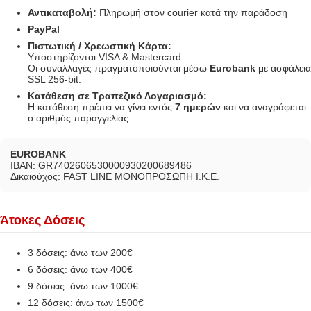
Αντικαταβολή:
Πληρωμή στον courier κατά την παράδοση
PayPal
Πιστωτική / Χρεωστική Κάρτα:
Υποστηρίζονται VISA & Mastercard.
Οι συναλλαγές πραγματοποιούνται μέσω
Eurobank
με ασφάλεια
SSL 256-bit.
Κατάθεση σε Τραπεζικό Λογαριασμό:
Η κατάθεση πρέπει να γίνει εντός
7 ημερών
και να αναγράφεται
ο αριθμός παραγγελίας.
EUROBANK
IBAN: GR7402606530000930200689486
Δικαιούχος: FAST LINE ΜΟΝΟΠΡΟΣΩΠΗ Ι.Κ.Ε.
Άτοκες Δόσεις
3 δόσεις: άνω των 200€
6 δόσεις: άνω των 400€
9 δόσεις: άνω των 1000€
12 δόσεις: άνω των 1500€