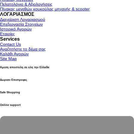
Πελατολόγιο & Αξιολογήσεις
Πίνακας μεγεθών κουκούλας μηχανής & scooter
ΛΟΓΑΡΙΑΣΜΟΣ
Διαχείριση Λογαριασμού
Επεξεργασία Στοιχείων
Ιστορικό Αγορών
Εταιρίες
Services
Contact Us
Αναζητήστε το δέμα σας
Καλάθι Αγορών
Site Map
Αμεση αποστολη σε ολη την Ελλαδα
Δωρεαν Επιστροφες
Safe Shopping
Online support