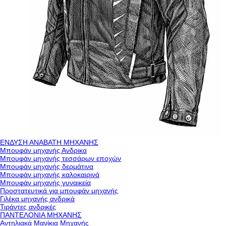
ΕΝΔΥΣΗ ΑΝΑΒΑΤΗ ΜΗΧΑΝΗΣ
Μπουφάν μηχανής Ανδρικα
Μπουφάν μηχανής τεσσάρων εποχών
Μπουφάν μηχανής δερμάτινα
Μπουφάν μηχανής καλοκαιρινά
Μπουφάν μηχανής γυναικεία
Προστατευτικά για μπουφάν μηχανής
Γιλέκα μηχανής ανδρικά
Τιράντες ανδρικές
ΠΑΝΤΕΛΟΝΙΑ ΜΗΧΑΝΗΣ
Αντηλιακά Μανίκια Μηχανής