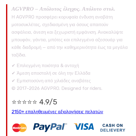
AGVPRO – Απόλυτος έλεγχος. Απόλυτο στυλ.
Η AGVPRO προσφέρει κορυφαία ένδυση αναβάτη
μοτοσυκλέτας, σχεδιασμένη για όσους απαιτούν
ασφάλεια, άνεση και ξεχωριστή εμφάνιση. Ανακαλύψτε
μπουφάν, γάντια, μπότες και επιλεγμένα αξεσουάρ για
κάθε διαδρομή — από την καθημερινότητα έως τα μεγάλα
ταξίδια.
✔ Επιλεγμένη ποιότητα & αντοχή
✔ Άμεση αποστολή σε όλη την Ελλάδα
✔ Εμπιστοσύνη από χιλιάδες αναβάτες
© 2017–2026 AGVPRO. Designed for riders.
⭐⭐⭐⭐⭐ 4.9/5
2150+ επαληθευμένες αξιολογήσεις πελατών