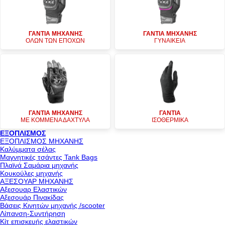
ΓΑΝΤΙΑ ΜΗΧΑΝΗΣ
ΓΑΝΤΙΑ ΜΗΧΑΝΗΣ
ΟΛΩΝ ΤΩΝ ΕΠΟΧΩΝ
ΓΥΝΑΙΚΕΙΑ
ΓΑΝΤΙΑ ΜΗΧΑΝΗΣ
ΓΑΝΤΙΑ
ΜΕ ΚΟΜΜΕΝΑ ΔΑΧΤΥΛΑ
ΙΣΟΘΕΡΜΙΚΑ
ΕΞΟΠΛΙΣΜΟΣ
ΕΞΟΠΛΙΣΜΟΣ ΜΗΧΑΝΗΣ
Καλύμματα σέλας
Μαγνητικές τσάντες Tank Bags
Πλαϊνά Σαμάρια μηχανής
Κουκούλες μηχανής
ΑΞΕΣΟΥΑΡ ΜΗΧΑΝΗΣ
Αξεσουαρ Ελαστικών
Αξεσουάρ Πινακίδας
Βάσεις Κινητών μηχανής /scooter
Λίπανση-Συντήρηση
Κίτ επισκευής ελαστικών