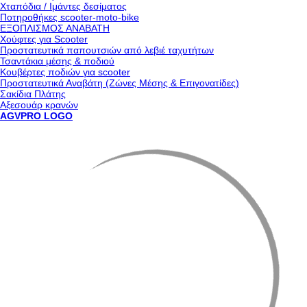
Χταπόδια / Ιμάντες δεσίματος
Ποτηροθήκες scooter-moto-bike
ΕΞΟΠΛΙΣΜΟΣ ΑΝΑΒΑΤΗ
Χούφτες για Scooter
Προστατευτικά παπουτσιών από λεβιέ ταχυτήτων
Τσαντάκια μέσης & ποδιού
Κουβέρτες ποδιών για scooter
Προστατευτικά Αναβάτη (Ζώνες Μέσης & Επιγονατίδες)
Σακίδια Πλάτης
Αξεσουάρ κρανών
AGVPRO LOGO