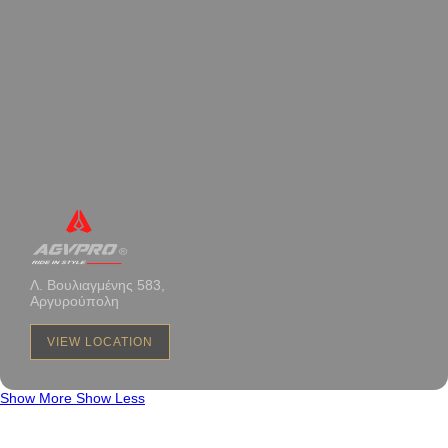
Λ. Βουλιαγμένης 583,
Αργυρούπολη
VIEW LOCATION
Show More
Show Less