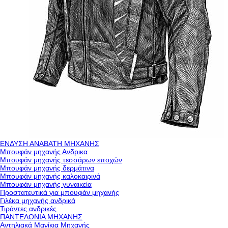
ΕΝΔΥΣΗ ΑΝΑΒΑΤΗ ΜΗΧΑΝΗΣ
Μπουφάν μηχανής Ανδρικα
Μπουφάν μηχανής τεσσάρων εποχών
Μπουφάν μηχανής δερμάτινα
Μπουφάν μηχανής καλοκαιρινά
Μπουφάν μηχανής γυναικεία
Προστατευτικά για μπουφάν μηχανής
Γιλέκα μηχανής ανδρικά
Τιράντες ανδρικές
ΠΑΝΤΕΛΟΝΙΑ ΜΗΧΑΝΗΣ
Αντηλιακά Μανίκια Μηχανής