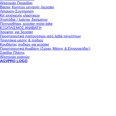
Αξεσουάρ Πινακίδας
Βάσεις Κινητών μηχανής /scooter
Λίπανση-Συντήρηση
Κίτ επισκευής ελαστικών
Χταπόδια / Ιμάντες δεσίματος
Ποτηροθήκες scooter-moto-bike
ΕΞΟΠΛΙΣΜΟΣ ΑΝΑΒΑΤΗ
Χούφτες για Scooter
Προστατευτικά παπουτσιών από λεβιέ ταχυτήτων
Τσαντάκια μέσης & ποδιού
Κουβέρτες ποδιών για scooter
Προστατευτικά Αναβάτη (Ζώνες Μέσης & Επιγονατίδες)
Σακίδια Πλάτης
Αξεσουάρ κρανών
AGVPRO LOGO