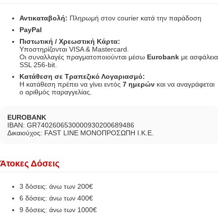
Αντικαταβολή:
Πληρωμή στον courier κατά την παράδοση
PayPal
Πιστωτική / Χρεωστική Κάρτα:
Υποστηρίζονται VISA & Mastercard.
Οι συναλλαγές πραγματοποιούνται μέσω
Eurobank
με ασφάλεια
SSL 256-bit.
Κατάθεση σε Τραπεζικό Λογαριασμό:
Η κατάθεση πρέπει να γίνει εντός
7 ημερών
και να αναγράφεται
ο αριθμός παραγγελίας.
EUROBANK
IBAN: GR7402606530000930200689486
Δικαιούχος: FAST LINE ΜΟΝΟΠΡΟΣΩΠΗ Ι.Κ.Ε.
Άτοκες Δόσεις
3 δόσεις: άνω των 200€
6 δόσεις: άνω των 400€
9 δόσεις: άνω των 1000€