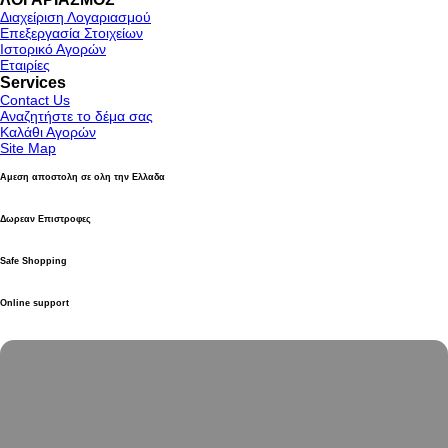
Διαχείριση Λογαριασμού
Επεξεργασία Στοιχείων
Ιστορικό Αγορών
Εταιρίες
Services
Contact Us
Αναζητήστε το δέμα σας
Καλάθι Αγορών
Site Map
Αμεση αποστολη σε ολη την Ελλαδα
Δωρεαν Επιστροφες
Safe Shopping
Online support