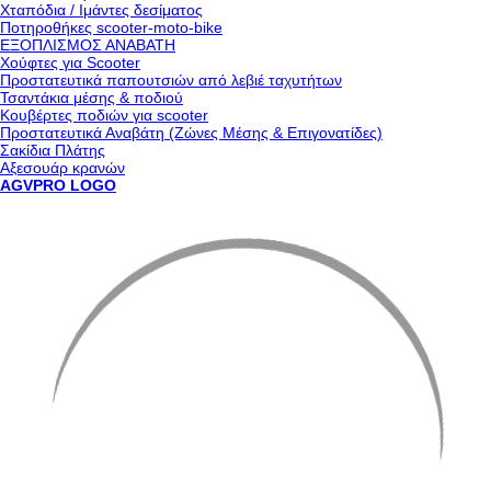
Χταπόδια / Ιμάντες δεσίματος
Ποτηροθήκες scooter-moto-bike
ΕΞΟΠΛΙΣΜΟΣ ΑΝΑΒΑΤΗ
Χούφτες για Scooter
Προστατευτικά παπουτσιών από λεβιέ ταχυτήτων
Τσαντάκια μέσης & ποδιού
Κουβέρτες ποδιών για scooter
Προστατευτικά Αναβάτη (Ζώνες Μέσης & Επιγονατίδες)
Σακίδια Πλάτης
Αξεσουάρ κρανών
AGVPRO LOGO