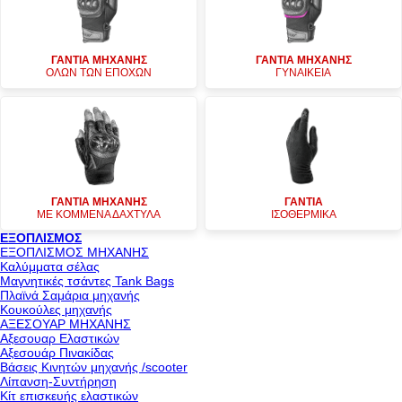
ΓΑΝΤΙΑ ΜΗΧΑΝΗΣ
ΓΑΝΤΙΑ ΜΗΧΑΝΗΣ
ΟΛΩΝ ΤΩΝ ΕΠΟΧΩΝ
ΓΥΝΑΙΚΕΙΑ
ΓΑΝΤΙΑ ΜΗΧΑΝΗΣ
ΓΑΝΤΙΑ
ΜΕ ΚΟΜΜΕΝΑ ΔΑΧΤΥΛΑ
ΙΣΟΘΕΡΜΙΚΑ
ΕΞΟΠΛΙΣΜΟΣ
ΕΞΟΠΛΙΣΜΟΣ ΜΗΧΑΝΗΣ
Καλύμματα σέλας
Μαγνητικές τσάντες Tank Bags
Πλαϊνά Σαμάρια μηχανής
Κουκούλες μηχανής
ΑΞΕΣΟΥΑΡ ΜΗΧΑΝΗΣ
Αξεσουαρ Ελαστικών
Αξεσουάρ Πινακίδας
Βάσεις Κινητών μηχανής /scooter
Λίπανση-Συντήρηση
Κίτ επισκευής ελαστικών