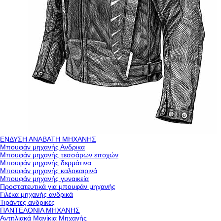
ΕΝΔΥΣΗ ΑΝΑΒΑΤΗ ΜΗΧΑΝΗΣ
Μπουφάν μηχανής Ανδρικα
Μπουφάν μηχανής τεσσάρων εποχών
Μπουφάν μηχανής δερμάτινα
Μπουφάν μηχανής καλοκαιρινά
Μπουφάν μηχανής γυναικεία
Προστατευτικά για μπουφάν μηχανής
Γιλέκα μηχανής ανδρικά
Τιράντες ανδρικές
ΠΑΝΤΕΛΟΝΙΑ ΜΗΧΑΝΗΣ
Αντηλιακά Μανίκια Μηχανής