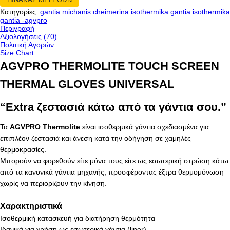
Κατηγορίες:
gantia michanis cheimerina
isothermika gantia
isothermika
gantia -agvpro
Περιγραφή
Αξιολογήσεις (70)
Πολιτική Αγορών
Size Chart
AGVPRO THERMOLITE TOUCH SCREEN
THERMAL GLOVES UNIVERSAL
“Extra ζεστασιά κάτω από τα γάντια σου.”
Τα
AGVPRO Thermolite
είναι ισοθερμικά γάντια σχεδιασμένα για
επιπλέον ζεστασιά και άνεση κατά την οδήγηση σε χαμηλές
θερμοκρασίες.
Μπορούν να φορεθούν είτε μόνα τους είτε ως εσωτερική στρώση κάτω
από τα κανονικά γάντια μηχανής, προσφέροντας έξτρα θερμομόνωση
χωρίς να περιορίζουν την κίνηση.
Χαρακτηριστικά
Ισοθερμική κατασκευή για διατήρηση θερμότητα
Ιδανικά για χρήση ως εσωτερικά γάντια (liner)