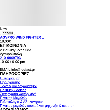
New
Καλαθι
AGVPRO WIND FIGHTER ..
18,00€
ΕΠΙΚΟΙΝΩΝΙΑ
Λ.Βουλιαγμένης 583
Αργυρούπολη
210-9969793
10-00 / 6-00 pm
EMAIL:info@toofast.gr
ΠΛΗΡΟΦΟΡΙΕΣ
Η εταιρία μας
Όροι χρήσης
Τραπεζικοί λογαριασμοί
Πολιτική Cookies
Συνεργασία Χονδρικής!
Πίνακας Μεγεθών
Πελατολόγιο & Αξιολογήσεις
Πίνακας μεγεθών κουκούλας μηχανής & scooter
ΛΟΓΑΡΙΑΣΜΟΣ