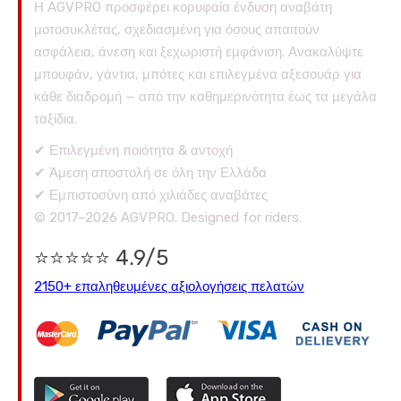
Η AGVPRO προσφέρει κορυφαία ένδυση αναβάτη
μοτοσυκλέτας, σχεδιασμένη για όσους απαιτούν
ασφάλεια, άνεση και ξεχωριστή εμφάνιση. Ανακαλύψτε
μπουφάν, γάντια, μπότες και επιλεγμένα αξεσουάρ για
κάθε διαδρομή — από την καθημερινότητα έως τα μεγάλα
ταξίδια.
✔ Επιλεγμένη ποιότητα & αντοχή
✔ Άμεση αποστολή σε όλη την Ελλάδα
✔ Εμπιστοσύνη από χιλιάδες αναβάτες
© 2017–2026 AGVPRO. Designed for riders.
⭐⭐⭐⭐⭐ 4.9/5
2150+ επαληθευμένες αξιολογήσεις πελατών