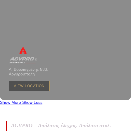
Λ. Βουλιαγμένης 583,
Αργυρούπολη
VIEW LOCATION
Show More
Show Less
AGVPRO – Απόλυτος έλεγχος. Απόλυτο στυλ.