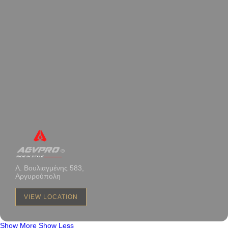
Λ. Βουλιαγμένης 583,
Αργυρούπολη
VIEW LOCATION
Show More
Show Less