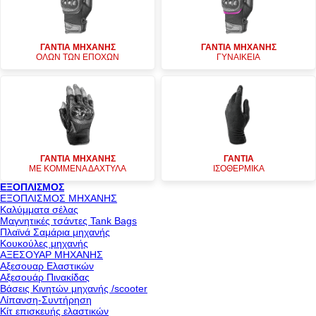
ΓΑΝΤΙΑ ΜΗΧΑΝΗΣ
ΓΑΝΤΙΑ ΜΗΧΑΝΗΣ
ΟΛΩΝ ΤΩΝ ΕΠΟΧΩΝ
ΓΥΝΑΙΚΕΙΑ
ΓΑΝΤΙΑ ΜΗΧΑΝΗΣ
ΓΑΝΤΙΑ
ΜΕ ΚΟΜΜΕΝΑ ΔΑΧΤΥΛΑ
ΙΣΟΘΕΡΜΙΚΑ
ΕΞΟΠΛΙΣΜΟΣ
ΕΞΟΠΛΙΣΜΟΣ ΜΗΧΑΝΗΣ
Καλύμματα σέλας
Μαγνητικές τσάντες Tank Bags
Πλαϊνά Σαμάρια μηχανής
Κουκούλες μηχανής
ΑΞΕΣΟΥΑΡ ΜΗΧΑΝΗΣ
Αξεσουαρ Ελαστικών
Αξεσουάρ Πινακίδας
Βάσεις Κινητών μηχανής /scooter
Λίπανση-Συντήρηση
Κίτ επισκευής ελαστικών