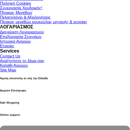
Πολιτική Cookies
Συνεργασία Χονδρικής!
Πίνακας Μεγεθών
Πελατολόγιο & Αξιολογήσεις
Πίνακας μεγεθών κουκούλας μηχανής & scooter
ΛΟΓΑΡΙΑΣΜΟΣ
Διαχείριση Λογαριασμού
Επεξεργασία Στοιχείων
Ιστορικό Αγορών
Εταιρίες
Services
Contact Us
Αναζητήστε το δέμα σας
Καλάθι Αγορών
Site Map
Αμεση αποστολη σε ολη την Ελλαδα
Δωρεαν Επιστροφες
Safe Shopping
Online support