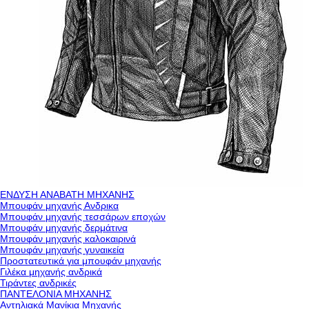
ΕΝΔΥΣΗ ΑΝΑΒΑΤΗ ΜΗΧΑΝΗΣ
Μπουφάν μηχανής Ανδρικα
Μπουφάν μηχανής τεσσάρων εποχών
Μπουφάν μηχανής δερμάτινα
Μπουφάν μηχανής καλοκαιρινά
Μπουφάν μηχανής γυναικεία
Προστατευτικά για μπουφάν μηχανής
Γιλέκα μηχανής ανδρικά
Τιράντες ανδρικές
ΠΑΝΤΕΛΟΝΙΑ ΜΗΧΑΝΗΣ
Αντηλιακά Μανίκια Μηχανής