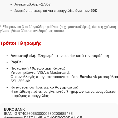
Αντικαταβολή: +
1.50€
Δωρεάν μεταφορικά για παραγγελίες άνω των
50€
* Εξαιρούνται βαριά/ογκώδη προϊόντα (π.χ. μπαγκαζιέρες), όπου η χρέωση
γίνεται βάσει βάρους ανεξαρτήτως ποσού.
Τρόποι Πληρωμής
Αντικαταβολή:
Πληρωμή στον courier κατά την παράδοση
PayPal
Πιστωτική / Χρεωστική Κάρτα:
Υποστηρίζονται VISA & Mastercard.
Οι συναλλαγές πραγματοποιούνται μέσω
Eurobank
με ασφάλεια
SSL 256-bit.
Κατάθεση σε Τραπεζικό Λογαριασμό:
Η κατάθεση πρέπει να γίνει εντός
7 ημερών
και να αναγράφεται
ο αριθμός παραγγελίας.
EUROBANK
IBAN: GR7402606530000930200689486
Δικαιούχος: FAST LINE ΜΟΝΟΠΡΟΣΩΠΗ Ι.Κ.Ε.