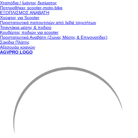
Χταπόδια / Ιμάντες δεσίματος
Ποτηροθήκες scooter-moto-bike
ΕΞΟΠΛΙΣΜΟΣ ΑΝΑΒΑΤΗ
Χούφτες για Scooter
Προστατευτικά παπουτσιών από λεβιέ ταχυτήτων
Τσαντάκια μέσης & ποδιού
Κουβέρτες ποδιών για scooter
Προστατευτικά Αναβάτη (Ζώνες Μέσης & Επιγονατίδες)
Σακίδια Πλάτης
Αξεσουάρ κρανών
AGVPRO LOGO