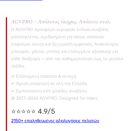
AGVPRO – Απόλυτος έλεγχος. Απόλυτο στυλ.
Η AGVPRO προσφέρει κορυφαία ένδυση αναβάτη
μοτοσυκλέτας, σχεδιασμένη για όσους απαιτούν
ασφάλεια, άνεση και ξεχωριστή εμφάνιση. Ανακαλύψτε
μπουφάν, γάντια, μπότες και επιλεγμένα αξεσουάρ για
κάθε διαδρομή — από την καθημερινότητα έως τα μεγάλα
ταξίδια.
✔ Επιλεγμένη ποιότητα & αντοχή
✔ Άμεση αποστολή σε όλη την Ελλάδα
✔ Εμπιστοσύνη από χιλιάδες αναβάτες
© 2017–2026 AGVPRO. Designed for riders.
⭐⭐⭐⭐⭐ 4.9/5
2150+ επαληθευμένες αξιολογήσεις πελατών