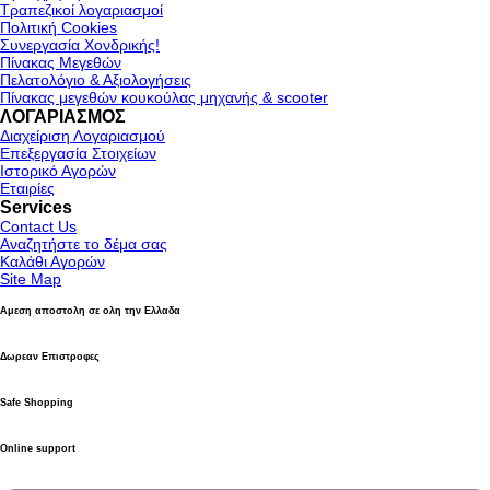
Τραπεζικοί λογαριασμοί
Πολιτική Cookies
Συνεργασία Χονδρικής!
Πίνακας Μεγεθών
Πελατολόγιο & Αξιολογήσεις
Πίνακας μεγεθών κουκούλας μηχανής & scooter
ΛΟΓΑΡΙΑΣΜΟΣ
Διαχείριση Λογαριασμού
Επεξεργασία Στοιχείων
Ιστορικό Αγορών
Εταιρίες
Services
Contact Us
Αναζητήστε το δέμα σας
Καλάθι Αγορών
Site Map
Αμεση αποστολη σε ολη την Ελλαδα
Δωρεαν Επιστροφες
Safe Shopping
Online support