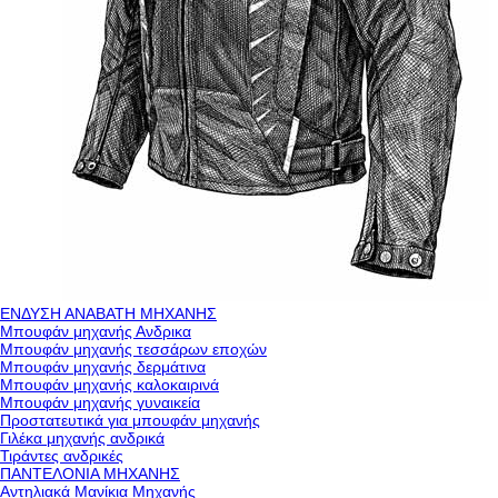
ΕΝΔΥΣΗ ΑΝΑΒΑΤΗ ΜΗΧΑΝΗΣ
Μπουφάν μηχανής Ανδρικα
Μπουφάν μηχανής τεσσάρων εποχών
Μπουφάν μηχανής δερμάτινα
Μπουφάν μηχανής καλοκαιρινά
Μπουφάν μηχανής γυναικεία
Προστατευτικά για μπουφάν μηχανής
Γιλέκα μηχανής ανδρικά
Τιράντες ανδρικές
ΠΑΝΤΕΛΟΝΙΑ ΜΗΧΑΝΗΣ
Αντηλιακά Μανίκια Μηχανής