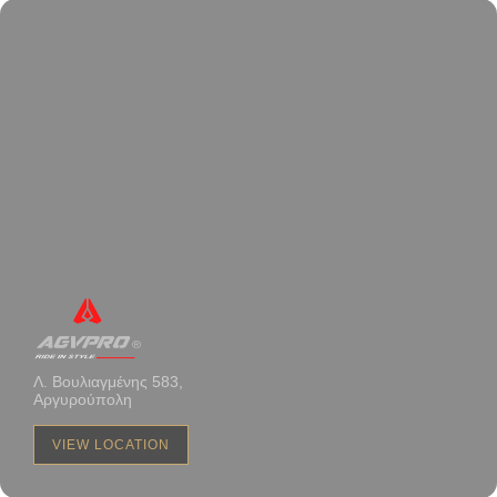
Λ. Βουλιαγμένης 583,
Αργυρούπολη
VIEW LOCATION