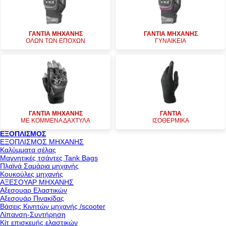
ΓΑΝΤΙΑ ΜΗΧΑΝΗΣ
ΓΑΝΤΙΑ ΜΗΧΑΝΗΣ
ΟΛΩΝ ΤΩΝ ΕΠΟΧΩΝ
ΓΥΝΑΙΚΕΙΑ
ΓΑΝΤΙΑ ΜΗΧΑΝΗΣ
ΓΑΝΤΙΑ
ΜΕ ΚΟΜΜΕΝΑ ΔΑΧΤΥΛΑ
ΙΣΟΘΕΡΜΙΚΑ
ΕΞΟΠΛΙΣΜΟΣ
ΕΞΟΠΛΙΣΜΟΣ ΜΗΧΑΝΗΣ
Καλύμματα σέλας
Μαγνητικές τσάντες Tank Bags
Πλαϊνά Σαμάρια μηχανής
Κουκούλες μηχανής
ΑΞΕΣΟΥΑΡ ΜΗΧΑΝΗΣ
Αξεσουαρ Ελαστικών
Αξεσουάρ Πινακίδας
Βάσεις Κινητών μηχανής /scooter
Λίπανση-Συντήρηση
Κίτ επισκευής ελαστικών