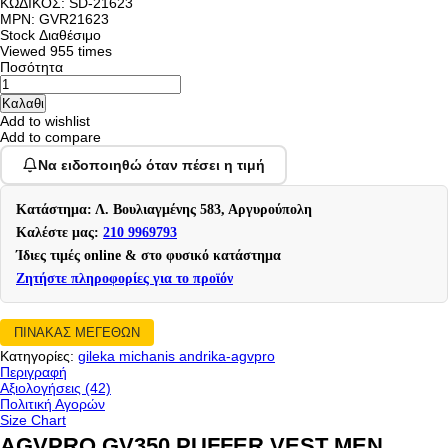
ΚΩΔΙΚΟΣ:
SD-21623
MPN: GVR21623
Stock
Διαθέσιμο
Viewed
955 times
Ποσότητα
Add to wishlist
Add to compare
Να ειδοποιηθώ όταν πέσει η τιμή
Κατάστημα: Λ. Βουλιαγμένης 583, Αργυρούπολη
Καλέστε μας:
210 9969793
Ίδιες τιμές online & στο φυσικό κατάστημα
Ζητήστε πληροφορίες για το προϊόν
ΠΙΝΑΚΑΣ ΜΕΓΕΘΩΝ
Κατηγορίες:
gileka michanis andrika-agvpro
Περιγραφή
Αξιολογήσεις (42)
Πολιτική Αγορών
Size Chart
AGVPRO GV350 PUFFER VEST MEN