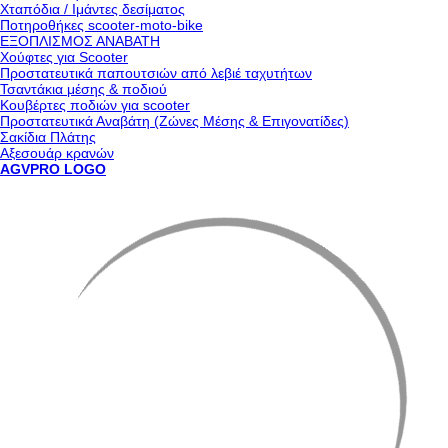
Χταπόδια / Ιμάντες δεσίματος
Ποτηροθήκες scooter-moto-bike
ΕΞΟΠΛΙΣΜΟΣ ΑΝΑΒΑΤΗ
Χούφτες για Scooter
Προστατευτικά παπουτσιών από λεβιέ ταχυτήτων
Τσαντάκια μέσης & ποδιού
Κουβέρτες ποδιών για scooter
Προστατευτικά Αναβάτη (Ζώνες Μέσης & Επιγονατίδες)
Σακίδια Πλάτης
Αξεσουάρ κρανών
AGVPRO LOGO