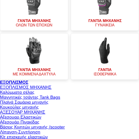
ΓΑΝΤΙΑ ΜΗΧΑΝΗΣ
ΓΑΝΤΙΑ ΜΗΧΑΝΗΣ
ΟΛΩΝ ΤΩΝ ΕΠΟΧΩΝ
ΓΥΝΑΙΚΕΙΑ
ΓΑΝΤΙΑ ΜΗΧΑΝΗΣ
ΓΑΝΤΙΑ
ΜΕ ΚΟΜΜΕΝΑ ΔΑΧΤΥΛΑ
ΙΣΟΘΕΡΜΙΚΑ
ΕΞΟΠΛΙΣΜΟΣ
ΕΞΟΠΛΙΣΜΟΣ ΜΗΧΑΝΗΣ
Καλύμματα σέλας
Μαγνητικές τσάντες Tank Bags
Πλαϊνά Σαμάρια μηχανής
Κουκούλες μηχανής
ΑΞΕΣΟΥΑΡ ΜΗΧΑΝΗΣ
Αξεσουαρ Ελαστικών
Αξεσουάρ Πινακίδας
Βάσεις Κινητών μηχανής /scooter
Λίπανση-Συντήρηση
Κίτ επισκευής ελαστικών