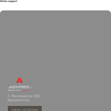
Online support
Λ. Βουλιαγμένης 583,
Αργυρούπολη
VIEW LOCATION