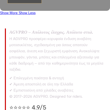
Show More
Show Less
AGVPRO – Απόλυτος έλεγχος. Απόλυτο στυλ.
Η AGVPRO προσφέρει κορυφαία ένδυση αναβάτη
μοτοσυκλέτας, σχεδιασμένη για όσους απαιτούν
ασφάλεια, άνεση και ξεχωριστή εμφάνιση. Ανακαλύψτε
μπουφάν, γάντια, μπότες και επιλεγμένα αξεσουάρ για
κάθε διαδρομή — από την καθημερινότητα έως τα μεγάλα
ταξίδια.
✔ Επιλεγμένη ποιότητα & αντοχή
✔ Άμεση αποστολή σε όλη την Ελλάδα
✔ Εμπιστοσύνη από χιλιάδες αναβάτες
© 2017–2026 AGVPRO. Designed for riders.
⭐⭐⭐⭐⭐ 4.9/5