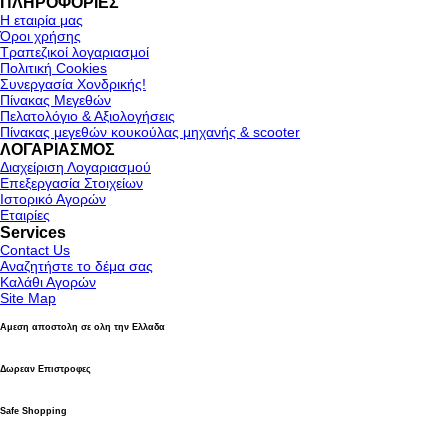
ΠΛΗΡΟΦΟΡΙΕΣ
Η εταιρία μας
Όροι χρήσης
Τραπεζικοί λογαριασμοί
Πολιτική Cookies
Συνεργασία Χονδρικής!
Πίνακας Μεγεθών
Πελατολόγιο & Αξιολογήσεις
Πίνακας μεγεθών κουκούλας μηχανής & scooter
ΛΟΓΑΡΙΑΣΜΟΣ
Διαχείριση Λογαριασμού
Επεξεργασία Στοιχείων
Ιστορικό Αγορών
Εταιρίες
Services
Contact Us
Αναζητήστε το δέμα σας
Καλάθι Αγορών
Site Map
Αμεση αποστολη σε ολη την Ελλαδα
Δωρεαν Επιστροφες
Safe Shopping