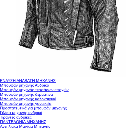
ΕΝΔΥΣΗ ΑΝΑΒΑΤΗ ΜΗΧΑΝΗΣ
Μπουφάν μηχανής Ανδρικα
Μπουφάν μηχανής τεσσάρων εποχών
Μπουφάν μηχανής δερμάτινα
Μπουφάν μηχανής καλοκαιρινά
Μπουφάν μηχανής γυναικεία
Προστατευτικά για μπουφάν μηχανής
Γιλέκα μηχανής ανδρικά
Τιράντες ανδρικές
ΠΑΝΤΕΛΟΝΙΑ ΜΗΧΑΝΗΣ
Αντηλιακά Μανίκια Μηχανής