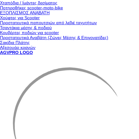
Χταπόδια / Ιμάντες δεσίματος
Ποτηροθήκες scooter-moto-bike
ΕΞΟΠΛΙΣΜΟΣ ΑΝΑΒΑΤΗ
Χούφτες για Scooter
Προστατευτικά παπουτσιών από λεβιέ ταχυτήτων
Τσαντάκια μέσης & ποδιού
Κουβέρτες ποδιών για scooter
Προστατευτικά Αναβάτη (Ζώνες Μέσης & Επιγονατίδες)
Σακίδια Πλάτης
Αξεσουάρ κρανών
AGVPRO LOGO