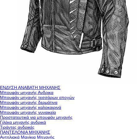
ΕΝΔΥΣΗ ΑΝΑΒΑΤΗ ΜΗΧΑΝΗΣ
Μπουφάν μηχανής Ανδρικα
Μπουφάν μηχανής τεσσάρων εποχών
Μπουφάν μηχανής δερμάτινα
Μπουφάν μηχανής καλοκαιρινά
Μπουφάν μηχανής γυναικεία
Προστατευτικά για μπουφάν μηχανής
Γιλέκα μηχανής ανδρικά
Τιράντες ανδρικές
ΠΑΝΤΕΛΟΝΙΑ ΜΗΧΑΝΗΣ
Αντηλιακά Μανίκια Μηχανής