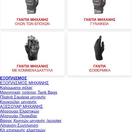
ΓΑΝΤΙΑ ΜΗΧΑΝΗΣ
ΓΑΝΤΙΑ ΜΗΧΑΝΗΣ
ΟΛΩΝ ΤΩΝ ΕΠΟΧΩΝ
ΓΥΝΑΙΚΕΙΑ
ΓΑΝΤΙΑ ΜΗΧΑΝΗΣ
ΓΑΝΤΙΑ
ΜΕ ΚΟΜΜΕΝΑ ΔΑΧΤΥΛΑ
ΙΣΟΘΕΡΜΙΚΑ
ΕΞΟΠΛΙΣΜΟΣ
ΕΞΟΠΛΙΣΜΟΣ ΜΗΧΑΝΗΣ
Καλύμματα σέλας
Μαγνητικές τσάντες Tank Bags
Πλαϊνά Σαμάρια μηχανής
Κουκούλες μηχανής
ΑΞΕΣΟΥΑΡ ΜΗΧΑΝΗΣ
Αξεσουαρ Ελαστικών
Αξεσουάρ Πινακίδας
Βάσεις Κινητών μηχανής /scooter
Λίπανση-Συντήρηση
Κίτ επισκευής ελαστικών