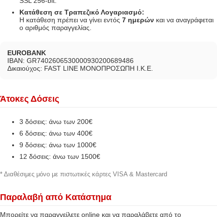
SSL 256-bit.
Κατάθεση σε Τραπεζικό Λογαριασμό:
Η κατάθεση πρέπει να γίνει εντός
7 ημερών
και να αναγράφεται
ο αριθμός παραγγελίας.
EUROBANK
IBAN: GR7402606530000930200689486
Δικαιούχος: FAST LINE ΜΟΝΟΠΡΟΣΩΠΗ Ι.Κ.Ε.
Άτοκες Δόσεις
3 δόσεις: άνω των 200€
6 δόσεις: άνω των 400€
9 δόσεις: άνω των 1000€
12 δόσεις: άνω των 1500€
* Διαθέσιμες μόνο με πιστωτικές κάρτες VISA & Mastercard
Παραλαβή από Κατάστημα
Μπορείτε να παραγγείλετε online και να παραλάβετε από το