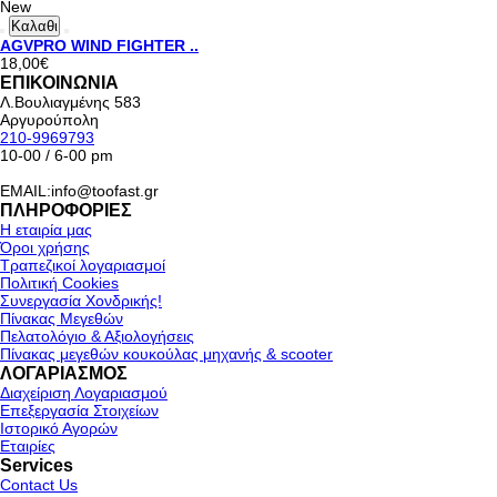
New
Καλαθι
AGVPRO WIND FIGHTER ..
18,00€
ΕΠΙΚΟΙΝΩΝΙΑ
Λ.Βουλιαγμένης 583
Αργυρούπολη
210-9969793
10-00 / 6-00 pm
EMAIL:info@toofast.gr
ΠΛΗΡΟΦΟΡΙΕΣ
Η εταιρία μας
Όροι χρήσης
Τραπεζικοί λογαριασμοί
Πολιτική Cookies
Συνεργασία Χονδρικής!
Πίνακας Μεγεθών
Πελατολόγιο & Αξιολογήσεις
Πίνακας μεγεθών κουκούλας μηχανής & scooter
ΛΟΓΑΡΙΑΣΜΟΣ
Διαχείριση Λογαριασμού
Επεξεργασία Στοιχείων
Ιστορικό Αγορών
Εταιρίες
Services
Contact Us