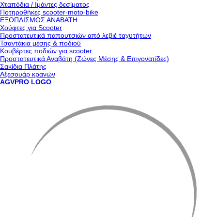
Χταπόδια / Ιμάντες δεσίματος
Ποτηροθήκες scooter-moto-bike
ΕΞΟΠΛΙΣΜΟΣ ΑΝΑΒΑΤΗ
Χούφτες για Scooter
Προστατευτικά παπουτσιών από λεβιέ ταχυτήτων
Τσαντάκια μέσης & ποδιού
Κουβέρτες ποδιών για scooter
Προστατευτικά Αναβάτη (Ζώνες Μέσης & Επιγονατίδες)
Σακίδια Πλάτης
Αξεσουάρ κρανών
AGVPRO LOGO