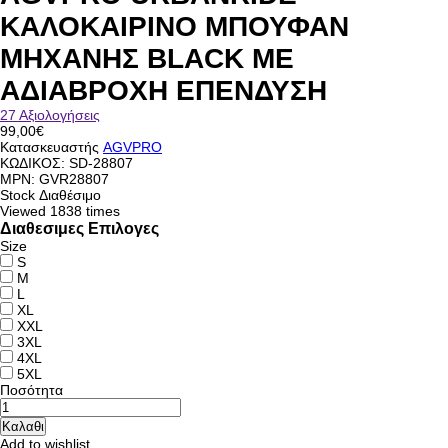
ΚΑΛΟΚΑΙΡΙΝΟ ΜΠΟΥΦΑΝ
ΜΗΧΑΝΗΣ BLACK ΜΕ
ΑΔΙΑΒΡΟΧΗ ΕΠΕΝΔΥΣΗ
27 Αξιολογήσεις
99,00€
Κατασκευαστής
AGVPRO
ΚΩΔΙΚΟΣ:
SD-28807
MPN: GVR28807
Stock
Διαθέσιμο
Viewed
1838 times
Διαθεσιμες Επιλογες
Size
S
M
L
XL
XXL
3XL
4XL
5XL
Ποσότητα
Add to wishlist