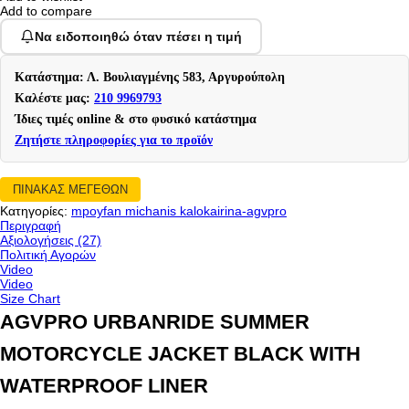
Add to compare
Να ειδοποιηθώ όταν πέσει η τιμή
Κατάστημα: Λ. Βουλιαγμένης 583, Αργυρούπολη
Καλέστε μας:
210 9969793
Ίδιες τιμές online & στο φυσικό κατάστημα
Ζητήστε πληροφορίες για το προϊόν
ΠΙΝΑΚΑΣ ΜΕΓΕΘΩΝ
Κατηγορίες:
mpoyfan michanis kalokairina-agvpro
Περιγραφή
Αξιολογήσεις (27)
Πολιτική Αγορών
Video
Video
Size Chart
AGVPRO URBANRIDE SUMMER
MOTORCYCLE JACKET BLACK WITH
WATERPROOF LINER