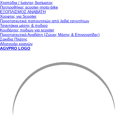
Χταπόδια / Ιμάντες δεσίματος
Ποτηροθήκες scooter-moto-bike
ΕΞΟΠΛΙΣΜΟΣ ΑΝΑΒΑΤΗ
Χούφτες για Scooter
Προστατευτικά παπουτσιών από λεβιέ ταχυτήτων
Τσαντάκια μέσης & ποδιού
Κουβέρτες ποδιών για scooter
Προστατευτικά Αναβάτη (Ζώνες Μέσης & Επιγονατίδες)
Σακίδια Πλάτης
Αξεσουάρ κρανών
AGVPRO LOGO