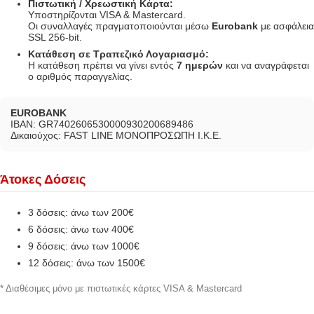
Πιστωτική / Χρεωστική Κάρτα:
Υποστηρίζονται VISA & Mastercard.
Οι συναλλαγές πραγματοποιούνται μέσω
Eurobank
με ασφάλεια
SSL 256-bit.
Κατάθεση σε Τραπεζικό Λογαριασμό:
Η κατάθεση πρέπει να γίνει εντός
7 ημερών
και να αναγράφεται
ο αριθμός παραγγελίας.
EUROBANK
IBAN: GR7402606530000930200689486
Δικαιούχος: FAST LINE ΜΟΝΟΠΡΟΣΩΠΗ Ι.Κ.Ε.
Άτοκες Δόσεις
3 δόσεις: άνω των 200€
6 δόσεις: άνω των 400€
9 δόσεις: άνω των 1000€
12 δόσεις: άνω των 1500€
* Διαθέσιμες μόνο με πιστωτικές κάρτες VISA & Mastercard