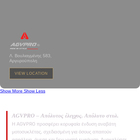
Λ. Βουλιαγμένης 583,
Αργυρούπολη
VIEW LOCATION
Show More
Show Less
AGVPRO – Απόλυτος έλεγχος. Απόλυτο στυλ.
Η AGVPRO προσφέρει κορυφαία ένδυση αναβάτη
μοτοσυκλέτας, σχεδιασμένη για όσους απαιτούν
ασφάλεια, άνεση και ξεχωριστή εμφάνιση. Ανακαλύψτε