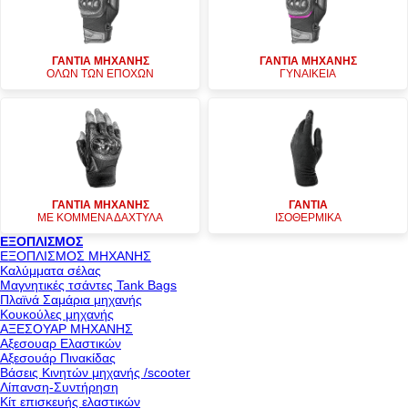
ΓΑΝΤΙΑ ΜΗΧΑΝΗΣ
ΓΑΝΤΙΑ ΜΗΧΑΝΗΣ
ΟΛΩΝ ΤΩΝ ΕΠΟΧΩΝ
ΓΥΝΑΙΚΕΙΑ
ΓΑΝΤΙΑ ΜΗΧΑΝΗΣ
ΓΑΝΤΙΑ
ΜΕ ΚΟΜΜΕΝΑ ΔΑΧΤΥΛΑ
ΙΣΟΘΕΡΜΙΚΑ
ΕΞΟΠΛΙΣΜΟΣ
ΕΞΟΠΛΙΣΜΟΣ ΜΗΧΑΝΗΣ
Καλύμματα σέλας
Μαγνητικές τσάντες Tank Bags
Πλαϊνά Σαμάρια μηχανής
Κουκούλες μηχανής
ΑΞΕΣΟΥΑΡ ΜΗΧΑΝΗΣ
Αξεσουαρ Ελαστικών
Αξεσουάρ Πινακίδας
Βάσεις Κινητών μηχανής /scooter
Λίπανση-Συντήρηση
Κίτ επισκευής ελαστικών