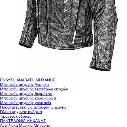
ΕΝΔΥΣΗ ΑΝΑΒΑΤΗ ΜΗΧΑΝΗΣ
Μπουφάν μηχανής Ανδρικα
Μπουφάν μηχανής τεσσάρων εποχών
Μπουφάν μηχανής δερμάτινα
Μπουφάν μηχανής καλοκαιρινά
Μπουφάν μηχανής γυναικεία
Προστατευτικά για μπουφάν μηχανής
Γιλέκα μηχανής ανδρικά
Τιράντες ανδρικές
ΠΑΝΤΕΛΟΝΙΑ ΜΗΧΑΝΗΣ
Αντηλιακά Μανίκια Μηχανής