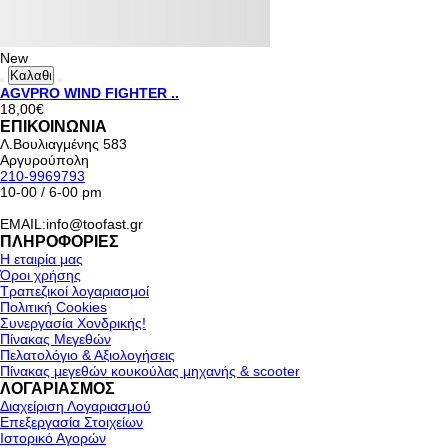
New
Καλαθι
AGVPRO WIND FIGHTER ..
18,00€
ΕΠΙΚΟΙΝΩΝΙΑ
Λ.Βουλιαγμένης 583
Αργυρούπολη
210-9969793
10-00 / 6-00 pm
EMAIL:info@toofast.gr
ΠΛΗΡΟΦΟΡΙΕΣ
Η εταιρία μας
Όροι χρήσης
Τραπεζικοί λογαριασμοί
Πολιτική Cookies
Συνεργασία Χονδρικής!
Πίνακας Μεγεθών
Πελατολόγιο & Αξιολογήσεις
Πίνακας μεγεθών κουκούλας μηχανής & scooter
ΛΟΓΑΡΙΑΣΜΟΣ
Διαχείριση Λογαριασμού
Επεξεργασία Στοιχείων
Ιστορικό Αγορών