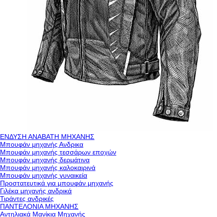
ΕΝΔΥΣΗ ΑΝΑΒΑΤΗ ΜΗΧΑΝΗΣ
Μπουφάν μηχανής Ανδρικα
Μπουφάν μηχανής τεσσάρων εποχών
Μπουφάν μηχανής δερμάτινα
Μπουφάν μηχανής καλοκαιρινά
Μπουφάν μηχανής γυναικεία
Προστατευτικά για μπουφάν μηχανής
Γιλέκα μηχανής ανδρικά
Τιράντες ανδρικές
ΠΑΝΤΕΛΟΝΙΑ ΜΗΧΑΝΗΣ
Αντηλιακά Μανίκια Μηχανής