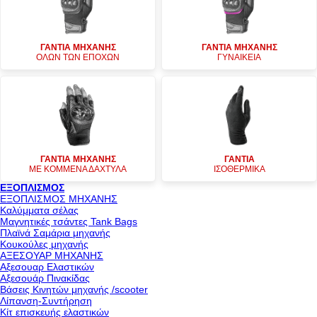
ΓΑΝΤΙΑ ΜΗΧΑΝΗΣ
ΓΑΝΤΙΑ ΜΗΧΑΝΗΣ
ΟΛΩΝ ΤΩΝ ΕΠΟΧΩΝ
ΓΥΝΑΙΚΕΙΑ
ΓΑΝΤΙΑ ΜΗΧΑΝΗΣ
ΓΑΝΤΙΑ
ΜΕ ΚΟΜΜΕΝΑ ΔΑΧΤΥΛΑ
ΙΣΟΘΕΡΜΙΚΑ
ΕΞΟΠΛΙΣΜΟΣ
ΕΞΟΠΛΙΣΜΟΣ ΜΗΧΑΝΗΣ
Καλύμματα σέλας
Μαγνητικές τσάντες Tank Bags
Πλαϊνά Σαμάρια μηχανής
Κουκούλες μηχανής
ΑΞΕΣΟΥΑΡ ΜΗΧΑΝΗΣ
Αξεσουαρ Ελαστικών
Αξεσουάρ Πινακίδας
Βάσεις Κινητών μηχανής /scooter
Λίπανση-Συντήρηση
Κίτ επισκευής ελαστικών