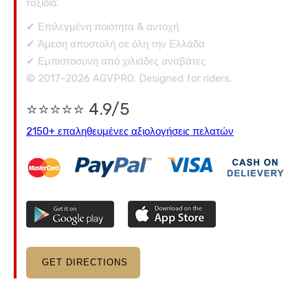
ταξίδια.
✔ Επιλεγμένη ποιότητα & αντοχή
✔ Άμεση αποστολή σε όλη την Ελλάδα
✔ Εμπιστοσύνη από χιλιάδες αναβάτες
© 2017–2026 AGVPRO. Designed for riders.
⭐⭐⭐⭐⭐ 4.9/5
2150+ επαληθευμένες αξιολογήσεις πελατών
GET DIRECTIONS