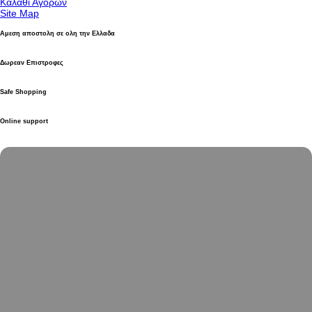
Καλάθι Αγορών
Site Map
Αμεση αποστολη σε ολη την Ελλαδα
Δωρεαν Επιστροφες
Safe Shopping
Online support