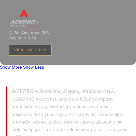
Λ. Βουλιαγμένης 583,
Αργυρούπολη
VIEW LOCATION
Show More
Show Less
AGVPRO – Απόλυτος έλεγχος. Απόλυτο στυλ.
Η AGVPRO προσφέρει κορυφαία ένδυση αναβάτη
μοτοσυκλέτας, σχεδιασμένη για όσους απαιτούν
ασφάλεια, άνεση και ξεχωριστή εμφάνιση. Ανακαλύψτε
μπουφάν, γάντια, μπότες και επιλεγμένα αξεσουάρ για
κάθε διαδρομή — από την καθημερινότητα έως τα μεγάλα