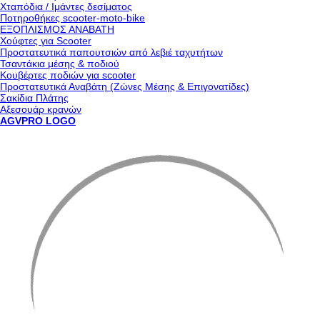
Χταπόδια / Ιμάντες δεσίματος
Ποτηροθήκες scooter-moto-bike
ΕΞΟΠΛΙΣΜΟΣ ΑΝΑΒΑΤΗ
Χούφτες για Scooter
Προστατευτικά παπουτσιών από λεβιέ ταχυτήτων
Τσαντάκια μέσης & ποδιού
Κουβέρτες ποδιών για scooter
Προστατευτικά Αναβάτη (Ζώνες Μέσης & Επιγονατίδες)
Σακίδια Πλάτης
Αξεσουάρ κρανών
AGVPRO LOGO