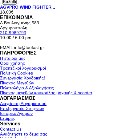
Καλαθι
AGVPRO WIND FIGHTER ..
18,00€
ΕΠΙΚΟΙΝΩΝΙΑ
Λ.Βουλιαγμένης 583
Αργυρούπολη
210-9969793
10-00 / 6-00 pm
EMAIL:info@toofast.gr
ΠΛΗΡΟΦΟΡΙΕΣ
Η εταιρία μας
Όροι χρήσης
Τραπεζικοί λογαριασμοί
Πολιτική Cookies
Συνεργασία Χονδρικής!
Πίνακας Μεγεθών
Πελατολόγιο & Αξιολογήσεις
Πίνακας μεγεθών κουκούλας μηχανής & scooter
ΛΟΓΑΡΙΑΣΜΟΣ
Διαχείριση Λογαριασμού
Επεξεργασία Στοιχείων
Ιστορικό Αγορών
Εταιρίες
Services
Contact Us
Αναζητήστε το δέμα σας